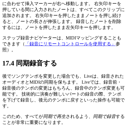
に合わせて挿入マーカーが右へ移動します。 右矢印キーを
押している間に入力されたノートは、すべてこのクリップに
追加されます。 右矢印キーを押したままノートを押し続け
ると、ノートの長さが伸張します。 録音したノートを削除
するには、ノートを押したまま左矢印キーを押します。
ステップ録音ナビゲーターは、MIDIマッピングすることも
できます（
「録音にリモートコントロールを使用する」
参
照）。
17.4
同期録音する
後でソングテンポを変更した場合でも、Liveは、録音された
オーディオとMIDIの同期を保ちます。 Liveでは、録音前・
録音後のテンポの変更はもちろん、録音中のテンポ変更も可
能です。 技術的に演奏が難しいパートの録音の際、テンポ
を下げて録音し、後元のテンポに戻すといった操作も可能で
す。
このため、すべてが
同期で再生
されるよう、
同期で録音
する
ことが非常に重要になります。