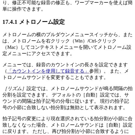
り、修正不可能な録音の修正も、ワープマーカーを使えば簡
単に操作できます。
17.4.1
メトロノーム設定
メトロノームの横のプルダウンメニュースイッチから、また
は、メトロノームを右クリック（Win）/Ctrl-クリック
（Mac）してコンテキストメニューを開いてメトロノーム設
定メニューにアクセスできます。
メニューでは、録音のカウントインの長さを設定できます
（
「カウントインを使用して録音する」
参照）。 また、メ
トロノームサウンドを変更することもできます。
［リズム］
設定では、メトロノームサウンドが鳴る間隔の拍
分割を設定できます。 デフォルトの［自動］設定では、サ
ウンドの間隔は拍子記号の分母に従います。 現行の拍子記
号の小節に合致しない拍分割は無効として表示されます。
拍子記号の変更により現在選択されている拍分割が小節に合
致しなくなった場合、メトロノームサウンドは［自動］設定
に戻ります。 ただし、再び拍分割が小節に合致するように