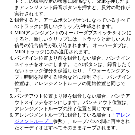
ト：この環境設定の状態に関係なく、Shiftを押したま
まアレンジメント録音ボタンを押すと、反対の動作が
実行されます。
録音すると、アームボタンがオンになっているすべて
のトラックに新しいクリップが生成されます。
MIDIアレンジメントのオーバーダブスイッチをオンに
すると、新しいクリップには、トラックと新しい入力
信号の混合信号が取り込まれます。 オーバーダブは、
MIDIトラックにのみ適用されます。
パンチイン位置より前を録音しない場合、パンチイン
スイッチをオンにします。 このボタンは、録音したく
ないトラック部分を保護したり、「ウォーミングアッ
プ」時間を設定する場合などに便利です。 パンチイン
位置は、アレンジメントループの開始位置と同じで
す。
パンチアウト位置より後を録音しない場合、パンチア
ウトスイッチをオンにします。 パンチアウト位置は、
アレンジメントループの終了位置と同じです。
アレンジメントループに録音している場合（
「アレン
ジメントループ」
参照）、ループパスの間に再生され
たオーディオはすべてそのままキープされます。