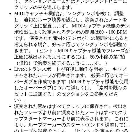
て、セッションビューまたはアレンジメントビューに
クリップのみを追加します。
MIDIキャプチャ機能は、ソングテンポを検出、調整
し、適切なループ境界を設定し、演奏されたノートを
グリッド上に配置します。 MIDIキャプチャ機能のテン
ポ検出により設定されるテンポの範囲は80～160 BPM
です。 演奏された素材のテンポがこの範囲外にあると
考えられる場合、好みに応じてソングテンポを調整で
きます。 （ヒント：MIDIキャプチャ機能でフレーズが
正確に検出されるようにするには、次の小節の第1拍
（強拍）で演奏を終了するようにします。 ）
Liveのトランスポートが直後に動作を開始し、キャプ
チャされたループが再生されます。 必要に応じてオー
バーダブを作成できます（MIDIキャプチャ機能を使用
したオーバーダブについて詳しくは、「素材を既存の
セットに追加する」のセクションをご参照くださ
い）。
演奏された素材はすべてクリップに保存され、検出さ
れたフレーズより前に演奏されたノートはすべてクリ
ップスタートマーカーより前に表示されます。 これに
より、ループマーカーのスタート/エンドを調整して別
のループを設定できます。 （ヒント：設定されている