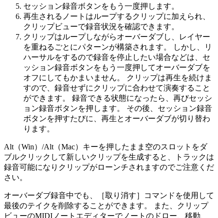
セッション録音ボタンをもう一度押します。
再生されるノートはループするクリップに加えられ、
クリップビューで録音状況を確認できます。
クリップはループしながらオーバーダブし、レイヤー
を重ねるごとにパターンが構築されます。 しかし、リ
ハーサルをするので録音を停止したい場合などは、セ
ッション録音ボタンをもう一度押してオーバーダブを
オフにしてもかまいません。 クリップは再生を続けま
すので、録音せずにクリップに合わせて演奏すること
ができます。 録音できる状態になったら、再びセッシ
ョン録音ボタンを押します。 その後、セッション録音
ボタンを押すたびに、再生とオーバーダブが切り替わ
ります。
Alt（Win）/Alt（Mac）キーを押したまま空のスロットをダ
ブルクリックして新しいクリップを生成すると、トラックは
録音可能になりクリップがローンチされますのでご注意くだ
さい。
オーバーダブ録音中でも、［取り消す］コマンドを使用して
最後のテイクを削除することができます。 また、クリップ
ビューのMIDIノートエディターでノートのドロー、移動、