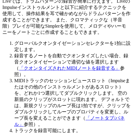
Liveでは、ドラムパターンの録音が簡単に行えます。 Liveの
Impulseインストゥルメントと以下に紹介するテクニックを
使用して、操作結果を耳で確かめながらドラムパターンを作
成することができます。 また、クロマティックな（半音
階）プレイが可能なSimplerを使用して、メロディやハーモ
ニーをノートごとに作成することもできます。
グローバルクオンタイゼーションセレクターを1拍に設
定します。
録音するノートを自動でクオンタイズしたい場合、録
音クオンタイゼーションで適切な値を選択します
（
「クオンタイズされたMIDIノートを録音する」
参
照）。
MIDIトラックのセッションビュースロット（Impulseま
たはその他のインストゥルメントがあるスロット）
を、どれか1つ選択してダブルクリックします。 空の
新規のクリップがスロットに現れます。 デフォルトで
は、新規クリップのループ長は1拍ですが、クリップを
ダブルクリックしてループのプロパティを変更し、ル
ープ長を変えることができます（
「ノートタブ/パネ
ル」
参照）。
トラックを録音可能にします。