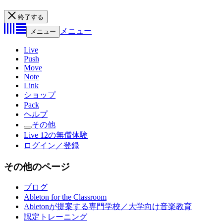
終了する
メニュー
メニュー
Live
Push
Move
Note
Link
ショップ
Pack
ヘルプ
その他
Live 12の無償体験
ログイン／登録
その他のページ
ブログ
Ableton for the Classroom
Abletonが提案する専門学校／大学向け音楽教育
認定トレーニング