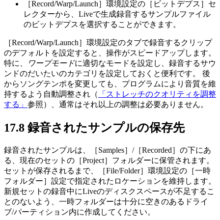
［Record/Warp/Launch］環境設定の［ビットデプス］セ
レクターから、Liveで生成録音するサンプルファイル
のビットデプスを選択することができます。
［Record/Warp/Launch］環境設定のタブで録音するクリップ
のデフォルトを設定すると、操作がスピードアップします。
特に、
ワープモード
に適切なモードを設定し、録音するサウ
ンドのだいたいのカテゴリを設定しておくと便利です。 後
からソングテンポを変更しても、プログラムにより音質を維
持するよう自動調整され（
「ストレッチのクオリティを調整
する」
参照）、通常はそれ以上の調整は必要ありません。
17.8
録音されたサンプルの保存先
録音されたサンプルは、［Samples］/［Recorded］の下にあ
る、現在のセットの［Project］フォルダーに保管されます。
セットが保存されるまで、［File/Folder］環境設定の［一時
フォルダー］設定で指定されたロケーションを維持します。
新規セットの録音中にLiveのディスクスペースが不足するこ
とのないよう、一時フォルダーは十分に空きのあるドライ
ブ/パーティション内に作成してください。