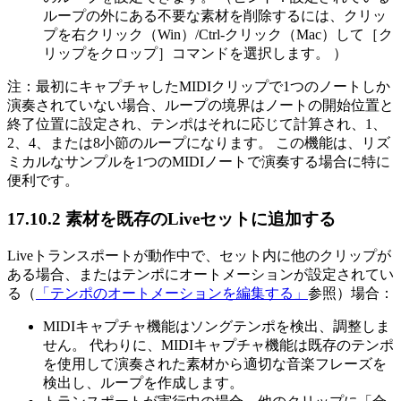
ループの外にある不要な素材を削除するには、クリッ
プを右クリック（Win）/Ctrl-クリック（Mac）して［ク
リップをクロップ］コマンドを選択します。 ）
注：最初にキャプチャしたMIDIクリップで1つのノートしか
演奏されていない場合、ループの境界はノートの開始位置と
終了位置に設定され、テンポはそれに応じて計算され、1、
2、4、または8小節のループになります。 この機能は、リズ
ミカルなサンプルを1つのMIDIノートで演奏する場合に特に
便利です。
17.10.2
素材を既存のLiveセットに追加する
Liveトランスポートが動作中で、セット内に他のクリップが
ある場合、またはテンポにオートメーションが設定されてい
る（
「テンポのオートメーションを編集する」
参照）場合：
MIDIキャプチャ機能はソングテンポを検出、調整しま
せん。 代わりに、MIDIキャプチャ機能は既存のテンポ
を使用して演奏された素材から適切な音楽フレーズを
検出し、ループを作成します。