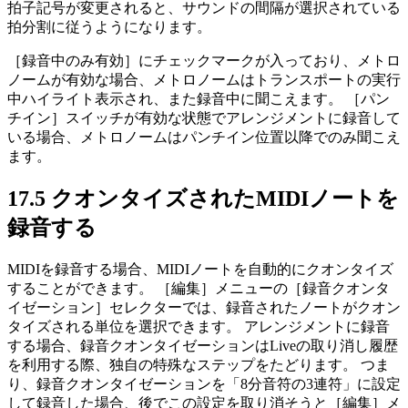
拍子記号が変更されると、サウンドの間隔が選択されている
拍分割に従うようになります。
［録音中のみ有効］にチェックマークが入っており、メトロ
ノームが有効な場合、メトロノームはトランスポートの実行
中ハイライト表示され、また録音中に聞こえます。 ［パン
チイン］スイッチが有効な状態でアレンジメントに録音して
いる場合、メトロノームはパンチイン位置以降でのみ聞こえ
ます。
17.5
クオンタイズされたMIDIノートを
録音する
MIDIを録音する場合、MIDIノートを自動的にクオンタイズ
することができます。 ［編集］メニューの［録音クオンタ
イゼーション］セレクターでは、録音されたノートがクオン
タイズされる単位を選択できます。 アレンジメントに録音
する場合、録音クオンタイゼーションはLiveの取り消し履歴
を利用する際、独自の特殊なステップをたどります。 つま
り、録音クオンタイゼーションを「8分音符の3連符」に設定
して録音した場合、後でこの設定を取り消そうと［編集］メ