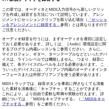
この章では、オーディオとMIDI入力信号から新しいクリッ
プを作成し録音する方法について説明しています。 アレン
ジメントにセッションクリップを取り込む場合（
「セッショ
ンをアレンジメントに録音する」
参照）とは異なりますので
ご注意ください。
オーディオ録音を行うには、まずオーディオを適切に設定し
ておく必要があります。 詳しくは、［Audio］環境設定に関
するプログラム内蔵レッスンをご参照ください。 さらに、
マイクロフォン、ギター、ターンテーブルなどといったデバ
イスは、ラインレベルでは機能しません。 つまり、録音に
備えて、各デバイスのレベルを上げる必要があります。 こ
ういったデバイスには、プリアンプ内蔵のオーディオインタ
ーフェースまたは外部プリアンプを使う必要があります。
MIDIトラックでは、録音ボタンを事前に押さなくても演奏
した素材を演奏後に「キャプチャ」することができます。
これにより、より自由で柔軟な即興や実験が行えます。 詳
細については、「MIDIをキャプチャする」（
「MIDIをキャ
プチャする」
参照）をご参照ください。