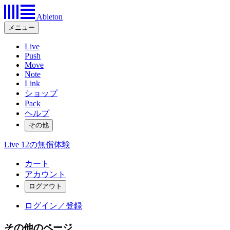
Ableton
メニュー
Live
Push
Move
Note
Link
ショップ
Pack
ヘルプ
その他
Live 12の無償体験
カート
アカウント
ログイン／登録
その他のページ