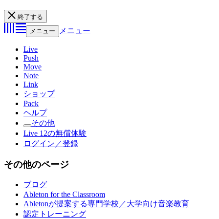
終了する
メニュー
メニュー
Live
Push
Move
Note
Link
ショップ
Pack
ヘルプ
その他
Live 12の無償体験
ログイン／登録
その他のページ
ブログ
Ableton for the Classroom
Abletonが提案する専門学校／大学向け音楽教育
認定トレーニング