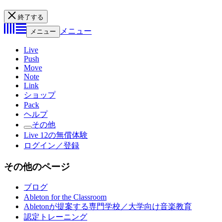
終了する
メニュー
メニュー
Live
Push
Move
Note
Link
ショップ
Pack
ヘルプ
その他
Live 12の無償体験
ログイン／登録
その他のページ
ブログ
Ableton for the Classroom
Abletonが提案する専門学校／大学向け音楽教育
認定トレーニング