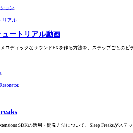
ッション
,
トリアル
チュートリアル動画
リングなどを使ってメロディックなサウンドFXを作る方法を、ステップご
n
,
sonator
,
reaks
xtensions SDKの活用・開発方法について、Sleep Freak