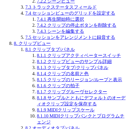
7.2.2
シーンビュー
7.3
トラックステータスフィールド
7.4
セッションビューのグリッドを設定する
7.4.1
再生開始時に選択
7.4.2
クリップの停止ボタンを削除する
7.4.3
シーンを編集する
7.5
セッションをアレンジメントに録音する
8.
クリップビュー
8.1
クリップタブ/パネル
8.1.1
クリップアクティベータースイッチ
8.1.2
クリップビューのサンプル詳細
8.1.3
クリップタブ/クリップパネル
8.1.4
クリップの名前と色
8.1.5
クリップのリージョン/ループと表示
8.1.6
クリップの拍子
8.1.7
クリップグルーヴセレクター
8.1.8
サンプルとともにデフォルトのオーデ
ィオクリップ設定を保存する
8.1.9
MIDIクリップスケール
8.1.10
MIDIクリップバンクとプログラムチ
ェンジ
8.2
オーディオタブ/パネル