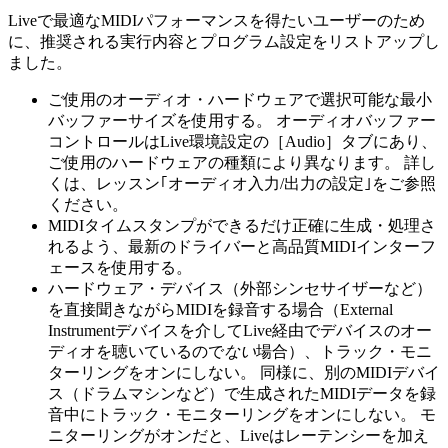
Liveで最適なMIDIパフォーマンスを得たいユーザーのため
に、推奨される実行内容とプログラム設定をリストアップし
ました。
ご使用のオーディオ・ハードウェアで選択可能な最小
バッファーサイズを使用する。 オーディオバッファー
コントロールはLive環境設定の［Audio］タブにあり、
ご使用のハードウェアの種類により異なります。 詳し
くは、レッスン｢オーディオ入力/出力の設定｣をご参照
ください。
MIDIタイムスタンプができるだけ正確に生成・処理さ
れるよう、最新のドライバーと高品質MIDIインターフ
ェースを使用する。
ハードウェア・デバイス（外部シンセサイザーなど）
を直接聞きながらMIDIを録音する場合（External
Instrumentデバイスを介してLive経由でデバイスのオー
ディオを聴いているので
ない
場合）、トラック・モニ
ターリングをオンにしない。 同様に、別のMIDIデバイ
ス（ドラムマシンなど）で生成されたMIDIデータを録
音中にトラック・モニターリングをオンにしない。 モ
ニターリングがオンだと、Liveはレーテンシーを加え