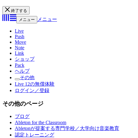
終了する
メニュー
メニュー
Live
Push
Move
Note
Link
ショップ
Pack
ヘルプ
その他
Live 12の無償体験
ログイン／登録
その他のページ
ブログ
Ableton for the Classroom
Abletonが提案する専門学校／大学向け音楽教育
認定トレーニング