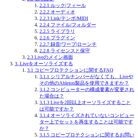
2.2.1
ルック|フィール
2.2.2
オーディオ
2.2.3
Link/テンポ/MIDI
2.2.4
ファイル/フォルダー
2.2.5
ライブラリ
2.2.6
プラグイン
2.2.7
録音|ワープ|ローンチ
2.2.8
ライセンスと保守
2.3
Liveのメイン画面
3.
Liveをオーソライズする
3.1
コピープロテクションに関するFAQ
3.1.1
シリアルナンバーがなくても、Liveや
その他のAbleton製品を使用できますか？
3.1.2
コンピューターの構成要素が変更され
た場合は？
3.1.3
Liveを2回以上オーソライズすること
は可能ですか？
3.1.4
オーソライズされていないコンピュー
ター上でセットを再生することは可能です
か？
3.1.5
コピープロテクションに関するお問い