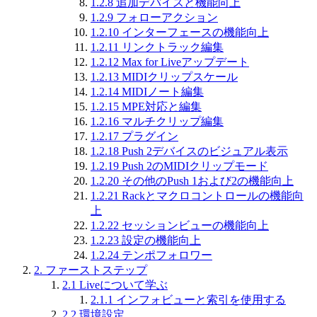
1.2.8
追加デバイスと機能向上
1.2.9
フォローアクション
1.2.10
インターフェースの機能向上
1.2.11
リンクトラック編集
1.2.12
Max for Liveアップデート
1.2.13
MIDIクリップスケール
1.2.14
MIDIノート編集
1.2.15
MPE対応と編集
1.2.16
マルチクリップ編集
1.2.17
プラグイン
1.2.18
Push 2デバイスのビジュアル表示
1.2.19
Push 2のMIDIクリップモード
1.2.20
その他のPush 1および2の機能向上
1.2.21
Rackとマクロコントロールの機能向
上
1.2.22
セッションビューの機能向上
1.2.23
設定の機能向上
1.2.24
テンポフォロワー
2.
ファーストステップ
2.1
Liveについて学ぶ
2.1.1
インフォビューと索引を使用する
2.2
環境設定