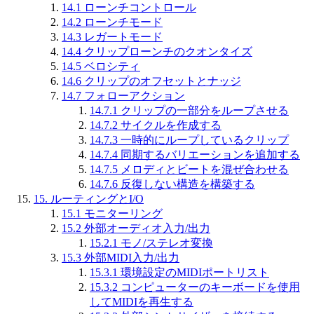
14.1
ローンチコントロール
14.2
ローンチモード
14.3
レガートモード
14.4
クリップローンチのクオンタイズ
14.5
ベロシティ
14.6
クリップのオフセットとナッジ
14.7
フォローアクション
14.7.1
クリップの一部分をループさせる
14.7.2
サイクルを作成する
14.7.3
一時的にループしているクリップ
14.7.4
同期するバリエーションを追加する
14.7.5
メロディとビートを混ぜ合わせる
14.7.6
反復しない構造を構築する
15.
ルーティングとI/O
15.1
モニターリング
15.2
外部オーディオ入力/出力
15.2.1
モノ/ステレオ変換
15.3
外部MIDI入力/出力
15.3.1
環境設定のMIDIポートリスト
15.3.2
コンピューターのキーボードを使用
してMIDIを再生する