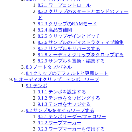
8.2.1
ワープコントロール
8.2.2
クリップのスタートとエンドのフェー
ド
8.2.3
クリップのRAMモード
8.2.4
高品質補間
8.2.5
クリップゲインとピッチ
8.2.6
サンプルのディストラクティブ編集
8.2.7
サンプルをリバースする
8.2.8
オーディオクリップをクロップする
8.2.9
サンプルを置換・編集する
8.3
ノートタブ/パネル
8.4
クリップのデフォルトと更新レート
9.
オーディオクリップ、テンポ、ワープ
9.1
テンポ
9.1.1
テンポを設定する
9.1.2
テンポをタッピングする
9.1.3
テンポをナッジする
9.2
サンプルをタイムワープする
9.2.1
テンポリーダー/フォロワー
9.2.2
ワープマーカー
9.2.3
ワープマーカーを使用する