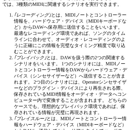
では、3種類のMIDIに関連するシナリオを実行できます。
｢レコーディング｣
とは、MIDIノートとコントローラー
情報を、ハードウェア・デバイス（MIDIキーボードな
ど）からDAWへ保存用に送信することをいいます。
最適なレコーディング環境であれば、ソングのタイム
ラインに合わせて、オーディオ・レコーディングのよ
うに正確にこの情報を完璧なタイミング精度で取り込
むことができます。
｢プレイバック｣
とは、DAWを扱う際の2つの関連する
シナリオをいいます。 1つのシナリオには、MIDIノー
トとコントローラー情報をDAWからハードウェア・デ
バイス（シンセサイザーなど）へ送信することが含ま
れます。 2つ目のシナリオには、Operatorシンセサイザ
ーなどのプラグイン・デバイスにより再生される際、
保存されているMIDI情報をオーディオ・データへコン
ピューター内で変換することが含まれます。 どちらの
ケースでも、理想的なプレイバック環境であれば、保
存されている情報が完璧に再現されます。
｢プレイスルー｣
とは、MIDIノートとコントローラー情
報をハードウェア・デバイス（MIDIキーボードなど）