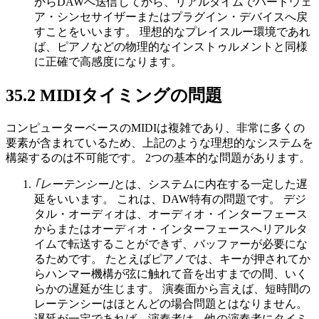
からDAWへ送信してから、リアルタイムでハードウェ
ア・シンセサイザーまたはプラグイン・デバイスへ戻
すことをいいます。 理想的なプレイスルー環境であれ
ば、ピアノなどの物理的なインストゥルメントと同様
に正確で高感度になります。
35.2
MIDIタイミングの問題
コンピューターベースのMIDIは複雑であり、非常に多くの
要素が含まれているため、上記のような理想的なシステムを
構築するのは不可能です。 2つの基本的な問題があります。
｢レーテンシー｣
とは、システムに内在する一定した遅
延をいいます。 これは、DAW特有の問題です。 デジ
タル・オーディオは、オーディオ・インターフェース
からまたはオーディオ・インターフェースへリアルタ
イムで転送することができず、バッファーが必要にな
るためです。 たとえばピアノでは、キーが押されてか
らハンマー機構が弦に触れて音を出すまでの間、いく
らかの遅延が生じます。 演奏面から言えば、短時間の
レーテンシーはほとんどの場合問題とはなりません。
遅延が一定であれば、演奏者は、他の演奏者にタイミ