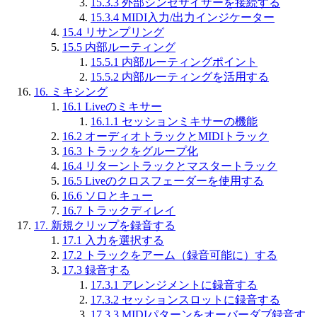
15.3.3
外部シンセサイザーを接続する
15.3.4
MIDI入力/出力インジケーター
15.4
リサンプリング
15.5
内部ルーティング
15.5.1
内部ルーティングポイント
15.5.2
内部ルーティングを活用する
16.
ミキシング
16.1
Liveのミキサー
16.1.1
セッションミキサーの機能
16.2
オーディオトラックとMIDIトラック
16.3
トラックをグループ化
16.4
リターントラックとマスタートラック
16.5
Liveのクロスフェーダーを使用する
16.6
ソロとキュー
16.7
トラックディレイ
17.
新規クリップを録音する
17.1
入力を選択する
17.2
トラックをアーム（録音可能に）する
17.3
録音する
17.3.1
アレンジメントに録音する
17.3.2
セッションスロットに録音する
17.3.3
MIDIパターンをオーバーダブ録音す