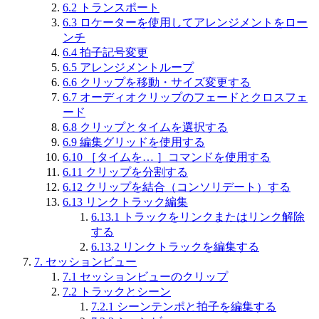
6.2
トランスポート
6.3
ロケーターを使用してアレンジメントをロー
ンチ
6.4
拍子記号変更
6.5
アレンジメントループ
6.6
クリップを移動・サイズ変更する
6.7
オーディオクリップのフェードとクロスフェ
ード
6.8
クリップとタイムを選択する
6.9
編集グリッドを使用する
6.10
［タイムを… ］コマンドを使用する
6.11
クリップを分割する
6.12
クリップを結合（コンソリデート）する
6.13
リンクトラック編集
6.13.1
トラックをリンクまたはリンク解除
する
6.13.2
リンクトラックを編集する
7.
セッションビュー
7.1
セッションビューのクリップ
7.2
トラックとシーン
7.2.1
シーンテンポと拍子を編集する