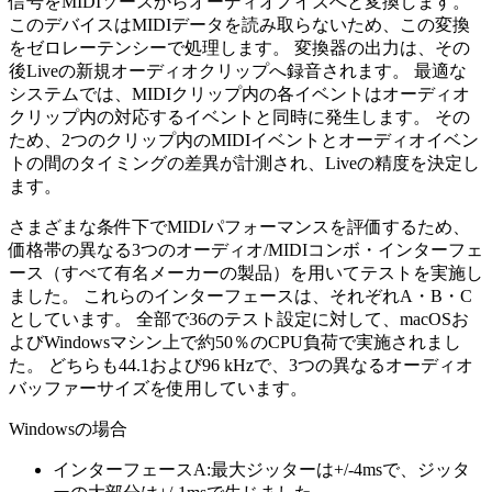
信号をMIDIソースからオーディオノイズへと変換します。
このデバイスはMIDIデータを読み取らないため、この変換
をゼロレーテンシーで処理します。 変換器の出力は、その
後Liveの新規オーディオクリップへ録音されます。 最適な
システムでは、MIDIクリップ内の各イベントはオーディオ
クリップ内の対応するイベントと同時に発生します。 その
ため、2つのクリップ内のMIDIイベントとオーディオイベン
トの間のタイミングの差異が計測され、Liveの精度を決定し
ます。
さまざまな条件下でMIDIパフォーマンスを評価するため、
価格帯の異なる3つのオーディオ/MIDIコンボ・インターフェ
ース（すべて有名メーカーの製品）を用いてテストを実施し
ました。 これらのインターフェースは、それぞれA・B・C
としています。 全部で36のテスト設定に対して、macOSお
よびWindowsマシン上で約50％のCPU負荷で実施されまし
た。 どちらも44.1および96 kHzで、3つの異なるオーディオ
バッファーサイズを使用しています。
Windowsの場合
インターフェースA:最大ジッターは+/-4msで、ジッタ