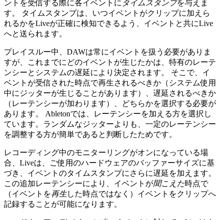
ントを受信する際に各イベントに
タイムスタンプ
を与えま
す。 タイムスタンプは、いつイベントがクリップに加えら
れるかをLiveが正確に検知できるよう、イベントと共にLive
へと送られます。
プレイスルー中、DAWは常にイベントを扱う必要がありま
すが、これまでにどのイベントが生じたかは、特有のレーテ
ンシーとシステムの遅延により決定されます。 そこで、イ
ベントが受信された時点で再生されるべきか（システム使用
中にジッターが生じることがあります）、遅延されるべきか
（レーテンシーが加わります）、どちらかを選択する必要が
あります。 Abletonでは、レーテンシーを加える方を選択し
ています。ランダムなジッターよりも、一定のレーテンシー
を調整する方が簡単であると判断したためです。
レコーディング中のモニターリングがオンになっている場
合、Liveは、ご使用のハードウェアのバッファーサイズに基
づき、イベントのタイムスタンプにさらに遅延を加えます。
この追加レーテンシーにより、イベントが
聞こえた
時点で
（イベントを
再生
した時点ではなく）イベントをクリップへ
記録することが可能になります。