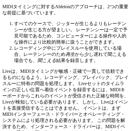
MIDIタイミングに対するAbletonのアプローチは、2つの重要
な前提に基づいています。
すべてのケースで、ジッターが生じるよりもレーテン
シーが生じる方が望ましい。 レーテンシーは一定で予
見可能であるため、コンピューターによる操作や人的
な操作により比較的簡単に扱うことができます。
レコーディング中にプレイスルーを使用している場
合、レーテンシーのため
再生
から少し遅れて聞こえる
場合でも、
聞こえる
結果を録音します。
Liveは、MIDIタイミングが敏感・正確で一貫して信頼でき
るものになるよう、レコーディング、プレイバック、プレイ
スルーに特有の問題を処理します。 Liveセットのタイムラ
インの正しい位置へ着信イベントを録音するには、MIDIキ
ーボードからこれらのイベントが受信された正確な時間を、
Liveが検知している必要があります。 しかし、Liveはイベン
トを直接受信することはできません。 イベントは、まず
MIDIインターフェース・ドライバーとオペレーティング・
システムにより処理される必要があります。 この問題を解
決するため、インターフェース・ドライバーは、MIDIイベ