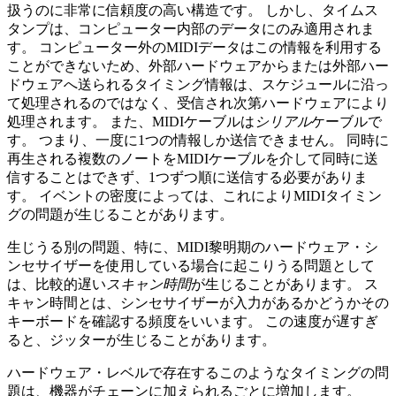
扱うのに非常に信頼度の高い構造です。 しかし、タイムス
タンプは、コンピューター内部のデータにのみ適用されま
す。 コンピューター外のMIDIデータはこの情報を利用する
ことができないため、外部ハードウェアからまたは外部ハー
ドウェアへ送られるタイミング情報は、スケジュールに沿っ
て処理されるのではなく、受信され次第ハードウェアにより
処理されます。 また、MIDIケーブルは
シリアル
ケーブルで
す。 つまり、一度に1つの情報しか送信できません。 同時に
再生される複数のノートをMIDIケーブルを介して同時に送
信することはできず、1つずつ順に送信する必要がありま
す。 イベントの密度によっては、これによりMIDIタイミン
グの問題が生じることがあります。
生じうる別の問題、特に、MIDI黎明期のハードウェア・シ
ンセサイザーを使用している場合に起こりうる問題として
は、比較的遅い
スキャン時間
が生じることがあります。 ス
キャン時間とは、シンセサイザーが入力があるかどうかその
キーボードを確認する頻度をいいます。 この速度が遅すぎ
ると、ジッターが生じることがあります。
ハードウェア・レベルで存在するこのようなタイミングの問
題は、機器がチェーンに加えられるごとに増加します。