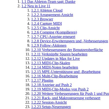
1.1
Das Ableton-Team sagt: Danke
1.2
Neu in Live 11
1.2.1
Ableton Cloud
1.2.2
Arrangement-Ansicht
1.2.3
Browser
1.2.4
Capture MIDI
1.2.5
Clip-Ansicht
1.2.6
Comping (Kompilieren)
1.2.7
CPU-Anzeige erneuert
1.2.8
Device-Erweiterungen und -Verbesserungen
1.2.9
Follow-Aktionen
1.2.10
Verbesserungen der Benutzeroberfläche
1.2.11
Verknüpfte Spuren bearbeiten
1.2.12
Updates in Max for Live
1.2.13
MIDI-Clip-Skalen
1.2.14
MIDI-Noten bearbeiten
1.2.15
MPE-Unterstützung und -Bearbeitung
1.2.16
Multi-Clip-Bearbeitung
1.2.17
Plugins
1.2.18
Anzeige auf Push 2
1.2.19
MIDI-Clip-Modus von Push 2
1.2.20
Weitere Verbesserungen für Push 1 und Pus
1.2.21
Rack- und Makrosteuerung verbessert
1.2.22
Session-Ansicht
1.2.23
Setup-Neuerungen