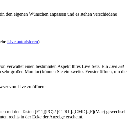
ein den eigenen Wünschen anpassen und es stehen verschiedene
iehe
Live autorisieren
).
avon verwaltet einen bestimmten Aspekt Ihres Live-Sets. Ein
Live-Set
 sehr großen Monitor) können Sie ein zweites Fenster öffnen, um die
owser von Live zu öffnen:
 auch mit den Tasten [F11](PC) / [CTRL]-[CMD]-[F](Mac) gewechselt
en rechts in der Ecke der Anzeige erscheint.