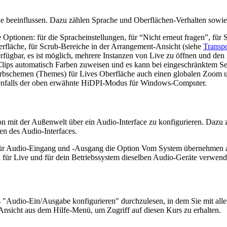
e beeinflussen. Dazu zählen Sprache und Oberflächen-Verhalten sowi
Optionen: für die Spracheinstellungen, für “Nicht erneut fragen”, für 
berfläche, für Scrub-Bereiche in der Arrangement-Ansicht (siehe
Transp
fügbar, es ist möglich, mehrere Instanzen von Live zu öffnen und den
 Clips automatisch Farben zuweisen und es kann bei eingeschränktem S
rbschemen (Themes) für Lives Oberfläche auch einen globalen Zoom und
 ebenfalls der oben erwähnte HiDPI-Modus für Windows-Computer.
 mit der Außenwelt über ein Audio-Interface zu konfigurieren. Dazu z
en des Audio-Interfaces.
 für Audio-Eingang und -Ausgang die Option Vom System übernehmen 
 für Live und für dein Betriebssystem dieselben Audio-Geräte verwend
s "Audio-Ein/Ausgabe konfigurieren" durchzulesen, in dem Sie mit alle
Ansicht aus dem Hilfe-Menü, um Zugriff auf diesen Kurs zu erhalten.