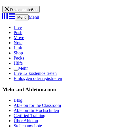
Dialog schließen
Menü
Menü
Live
Push
Move
Note
Link
Shop
Packs
Hilfe
Mehr
Live 12 kostenlos testen
Einloggen oder registrieren
Mehr auf Ableton.com:
Blog
Ableton for the Classroom
Ableton für Hochschulen
Certified Training
Über Ableton
Stellenangebote