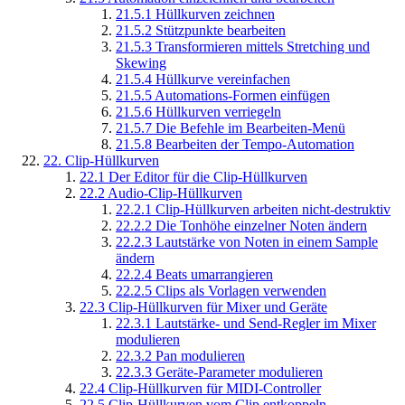
21.5.1
Hüllkurven zeichnen
21.5.2
Stützpunkte bearbeiten
21.5.3
Transformieren mittels Stretching und
Skewing
21.5.4
Hüllkurve vereinfachen
21.5.5
Automations-Formen einfügen
21.5.6
Hüllkurven verriegeln
21.5.7
Die Befehle im Bearbeiten-Menü
21.5.8
Bearbeiten der Tempo-Automation
22.
Clip-Hüllkurven
22.1
Der Editor für die Clip-Hüllkurven
22.2
Audio-Clip-Hüllkurven
22.2.1
Clip-Hüllkurven arbeiten nicht-destruktiv
22.2.2
Die Tonhöhe einzelner Noten ändern
22.2.3
Lautstärke von Noten in einem Sample
ändern
22.2.4
Beats umarrangieren
22.2.5
Clips als Vorlagen verwenden
22.3
Clip-Hüllkurven für Mixer und Geräte
22.3.1
Lautstärke- und Send-Regler im Mixer
modulieren
22.3.2
Pan modulieren
22.3.3
Geräte-Parameter modulieren
22.4
Clip-Hüllkurven für MIDI-Controller
22.5
Clip-Hüllkurven vom Clip entkoppeln