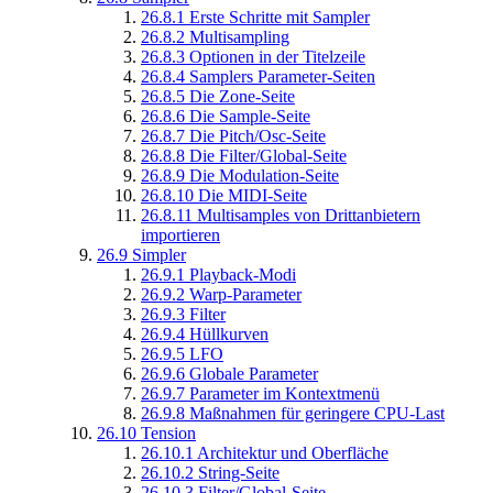
26.8.1
Erste Schritte mit Sampler
26.8.2
Multisampling
26.8.3
Optionen in der Titelzeile
26.8.4
Samplers Parameter-Seiten
26.8.5
Die Zone-Seite
26.8.6
Die Sample-Seite
26.8.7
Die Pitch/Osc-Seite
26.8.8
Die Filter/Global-Seite
26.8.9
Die Modulation-Seite
26.8.10
Die MIDI-Seite
26.8.11
Multisamples von Drittanbietern
importieren
26.9
Simpler
26.9.1
Playback-Modi
26.9.2
Warp-Parameter
26.9.3
Filter
26.9.4
Hüllkurven
26.9.5
LFO
26.9.6
Globale Parameter
26.9.7
Parameter im Kontextmenü
26.9.8
Maßnahmen für geringere CPU-Last
26.10
Tension
26.10.1
Architektur und Oberfläche
26.10.2
String-Seite
26.10.3
Filter/Global-Seite