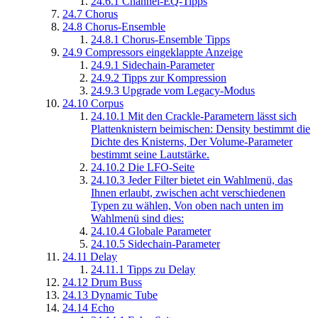
24.6.1
Channel-EQ-Tipps
24.7
Chorus
24.8
Chorus-Ensemble
24.8.1
Chorus-Ensemble Tipps
24.9
Compressors eingeklappte Anzeige
24.9.1
Sidechain-Parameter
24.9.2
Tipps zur Kompression
24.9.3
Upgrade vom Legacy-Modus
24.10
Corpus
24.10.1
Mit den Crackle-Parametern lässt sich
Plattenknistern beimischen: Density bestimmt die
Dichte des Knisterns, Der Volume-Parameter
bestimmt seine Lautstärke.
24.10.2
Die LFO-Seite
24.10.3
Jeder Filter bietet ein Wahlmenü, das
Ihnen erlaubt, zwischen acht verschiedenen
Typen zu wählen, Von oben nach unten im
Wahlmenü sind dies:
24.10.4
Globale Parameter
24.10.5
Sidechain-Parameter
24.11
Delay
24.11.1
Tipps zu Delay
24.12
Drum Buss
24.13
Dynamic Tube
24.14
Echo