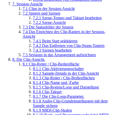
7.
Session-Ansicht
7.1
Clips in der Session-Ansicht
7.2
Spuren und Szenen
7.2.1
Szene-Tempo und Taktart bearbeiten
7.2.2
Szene-Ansicht
7.3
Die Statusfelder der Spuren
7.4
Das Einrichten des Clip-Rasters in der Session-
Ansicht
7.4.1
Beim Start selektieren
7.4.2
Das Entfernen von Clip-Stopp-Tastern
7.4.3
Szenen bearbeiten
7.5
Sessions in das Arrangement aufzeichnen
8.
Die Clip-Ansicht.
8.1
Clip-Reiter / Clip-Bedienfläche
8.1.1
Clip-Aktivierungsschalter
8.1.2
Sample-Details in der Clip-Ansicht
8.1.3
Clip-Reiter / Clip-Bedienflächen
8.1.4
Clip-Name und -Farbe
8.1.5
Clip-Region/Loop und Darstellung
8.1.6
Clip-Taktart
8.1.7
Die Clip-Loop-Parameter.
8.1.8
Audio-Clip-Grundeinstellungen mit dem
Sample sichern
8.1.9
MIDI-Clip-Skalen
8.1.10
Bank- und Programmwechsel bei MIDI-