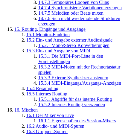
14.7.3
Temporäres Loopen von Clips
14.7.4
Synchronisierte Variationen erzeugen
14.7.5
Melodien oder Beats mixen
14.7.6
Sich nicht wiederholende Strukturen
erzeugen
15.
Routing, Eingänge und Ausgänge
15.1
Monitor-Funktion
15.2
Ein- und Ausgabe externer Audiosignale
15.2.1
Mono/Stereo-Konvertierungen
15.3
Ein- und Ausgabe von MIDI
15.3.1
Die MIDI-Port-Liste in den
Voreinstellungen
15.3.2
MIDI-Noten mit der Rechnertastatur
spielen
15.3.3
Externe Synthesizer ansteuern
15.3.4
MIDI-Eingangs/Ausgangs-Anzeigen
15.4
Resampling
15.5
Internes Routing
15.5.1
Abgriffe für das interne Routing
15.5.2
Internes Routing verwenden
16.
Mischen
16.1
Der Mixer von Live
16.1.1
Eigenschaften des Session-Mixers
16.2
Audio- und MIDI-Spuren
16.3
Gruppen-Spuren