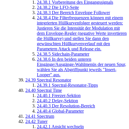
24.38.1
Vorbereitung des Eingangssignals
24.38.2
Die LFO-Seite
24.38.3
Der Bereich Envelope Follower
24.38.4
Die Filterfrequenzen können mit einem
integrierten Hüllkurvenfolger gesteuert werden:
Justieren Sie die Intensität der Modulation mit
dem Envelope-Regler (negative Werte invertieren
die Hüllkurve) und stellen Sie dann den
gewünschten Hüllkurvenverlauf mit den
Parametern Attack und Release ein.
24.38.5
Sidechain-Parameter
24.38.6
In den beiden unteren
Eingänge/Ausgänge-Wahlmenüs der neuen Spur,
wählen Sie als Abgriffpunkt jeweils "Insert-
Looper" aus.
24.39
Spectral Resonator
24.39.1
Spectral-Resonator-Tipps
24.40
Spectral Time
24.40.1
Freezer-Sektion
24.40.2
Delay-Sektion
24.40.3
Der Resolution-Bereich
24.40.4
Global-Parameter
24.41
Spectrum
24.42
Tuner
24.42.1
Ansicht wechseln