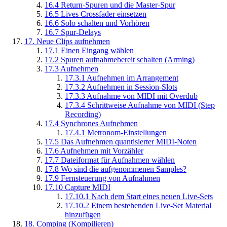
16.4
Return-Spuren und die Master-Spur
16.5
Lives Crossfader einsetzen
16.6
Solo schalten und Vorhören
16.7
Spur-Delays
17.
Neue Clips aufnehmen
17.1
Einen Eingang wählen
17.2
Spuren aufnahmebereit schalten (Arming)
17.3
Aufnehmen
17.3.1
Aufnehmen im Arrangement
17.3.2
Aufnehmen in Session-Slots
17.3.3
Aufnahme von MIDI mit Overdub
17.3.4
Schrittweise Aufnahme von MIDI (Step
Recording)
17.4
Synchrones Aufnehmen
17.4.1
Metronom-Einstellungen
17.5
Das Aufnehmen quantisierter MIDI-Noten
17.6
Aufnehmen mit Vorzähler
17.7
Dateiformat für Aufnahmen wählen
17.8
Wo sind die aufgenommenen Samples?
17.9
Fernsteuerung von Aufnahmen
17.10
Capture MIDI
17.10.1
Nach dem Start eines neuen Live-Sets
17.10.2
Einem bestehenden Live-Set Material
hinzufügen
18.
Comping (Kompilieren)