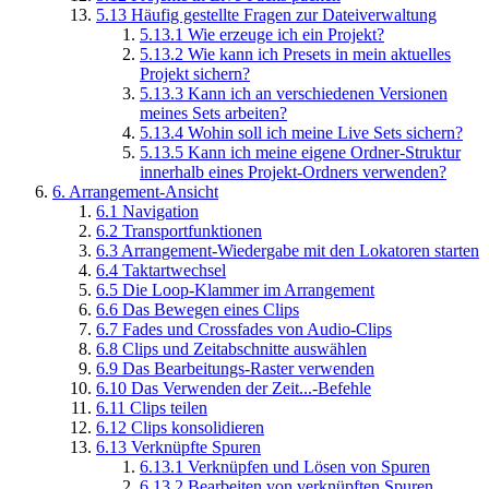
5.13
Häufig gestellte Fragen zur Dateiverwaltung
5.13.1
Wie erzeuge ich ein Projekt?
5.13.2
Wie kann ich Presets in mein aktuelles
Projekt sichern?
5.13.3
Kann ich an verschiedenen Versionen
meines Sets arbeiten?
5.13.4
Wohin soll ich meine Live Sets sichern?
5.13.5
Kann ich meine eigene Ordner-Struktur
innerhalb eines Projekt-Ordners verwenden?
6.
Arrangement-Ansicht
6.1
Navigation
6.2
Transportfunktionen
6.3
Arrangement-Wiedergabe mit den Lokatoren starten
6.4
Taktartwechsel
6.5
Die Loop-Klammer im Arrangement
6.6
Das Bewegen eines Clips
6.7
Fades und Crossfades von Audio-Clips
6.8
Clips und Zeitabschnitte auswählen
6.9
Das Bearbeitungs-Raster verwenden
6.10
Das Verwenden der Zeit...-Befehle
6.11
Clips teilen
6.12
Clips konsolidieren
6.13
Verknüpfte Spuren
6.13.1
Verknüpfen und Lösen von Spuren
6.13.2
Bearbeiten von verknüpften Spuren