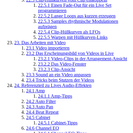
22.5.1
Einen Fade-Out für ein Live Set
programmieren
22.5.2
Lange Loops aus kurzen erzeugen
22.5.3
Samples rhythmische Modulationen
aufprägen
22.5.4
Clip-Hüllkurven als LFOs
22.5.5
Warpen mit Hüllkurven-Links
23.
Das Arbeiten mit Video
23.1
Video importieren
23.2
Das Erscheinungsbild von Videos in Live
23.2.1
Video-Clips in der Arrangement-Ansicht
23.2.2
Das Video-Fenster
23.2.3
Clip-Ansicht
23.3
Sound an ein Video anpassen
23.4
Tricks beim Stutzen der Videos
24.
Referenzteil zu Lives Audio-Effekten
24.1
Amp
24.1.1
Amp-Tipps
24.2
Auto Filter
24.3
Auto Pan
24.4
Beat Repeat
24.5
Cabinet
24.5.1
Cabinet-Tipps
24.6
Channel EQ