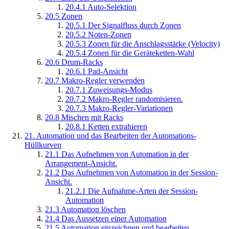
20.4.1
Auto-Selektion
20.5
Zonen
20.5.1
Der Signalfluss durch Zonen
20.5.2
Noten-Zonen
20.5.3
Zonen für die Anschlagsstärke (Velocity)
20.5.4
Zonen für die Geräteketten-Wahl
20.6
Drum-Racks
20.6.1
Pad-Ansicht
20.7
Makro-Regler verwenden
20.7.1
Zuweisungs-Modus
20.7.2
Makro-Regler randomisieren.
20.7.3
Makro-Regler-Variationen
20.8
Mischen mit Racks
20.8.1
Ketten extrahieren
21.
Automation und das Bearbeiten der Automations-
Hüllkurven
21.1
Das Aufnehmen von Automation in der
Arrangement-Ansicht.
21.2
Das Aufnehmen von Automation in der Session-
Ansicht.
21.2.1
Die Aufnahme-Arten der Session-
Automation
21.3
Automation löschen
21.4
Das Aussetzen einer Automation
21.5
Automation einzeichnen und bearbeiten