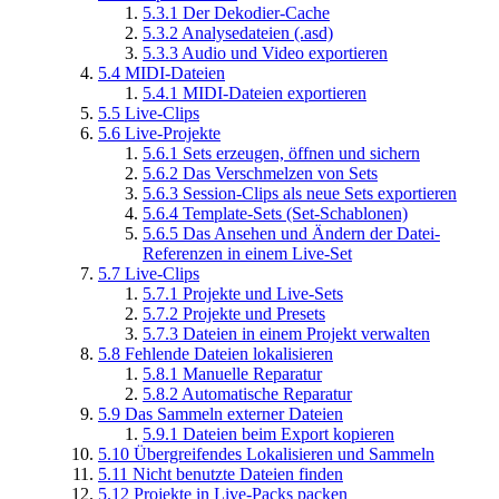
5.3.1
Der Dekodier-Cache
5.3.2
Analysedateien (.asd)
5.3.3
Audio und Video exportieren
5.4
MIDI-Dateien
5.4.1
MIDI-Dateien exportieren
5.5
Live-Clips
5.6
Live-Projekte
5.6.1
Sets erzeugen, öffnen und sichern
5.6.2
Das Verschmelzen von Sets
5.6.3
Session-Clips als neue Sets exportieren
5.6.4
Template-Sets (Set-Schablonen)
5.6.5
Das Ansehen und Ändern der Datei-
Referenzen in einem Live-Set
5.7
Live-Clips
5.7.1
Projekte und Live-Sets
5.7.2
Projekte und Presets
5.7.3
Dateien in einem Projekt verwalten
5.8
Fehlende Dateien lokalisieren
5.8.1
Manuelle Reparatur
5.8.2
Automatische Reparatur
5.9
Das Sammeln externer Dateien
5.9.1
Dateien beim Export kopieren
5.10
Übergreifendes Lokalisieren und Sammeln
5.11
Nicht benutzte Dateien finden
5.12
Projekte in Live-Packs packen