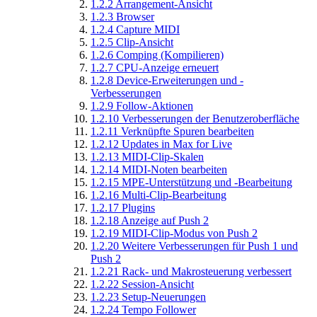
1.2.2
Arrangement-Ansicht
1.2.3
Browser
1.2.4
Capture MIDI
1.2.5
Clip-Ansicht
1.2.6
Comping (Kompilieren)
1.2.7
CPU-Anzeige erneuert
1.2.8
Device-Erweiterungen und -
Verbesserungen
1.2.9
Follow-Aktionen
1.2.10
Verbesserungen der Benutzeroberfläche
1.2.11
Verknüpfte Spuren bearbeiten
1.2.12
Updates in Max for Live
1.2.13
MIDI-Clip-Skalen
1.2.14
MIDI-Noten bearbeiten
1.2.15
MPE-Unterstützung und -Bearbeitung
1.2.16
Multi-Clip-Bearbeitung
1.2.17
Plugins
1.2.18
Anzeige auf Push 2
1.2.19
MIDI-Clip-Modus von Push 2
1.2.20
Weitere Verbesserungen für Push 1 und
Push 2
1.2.21
Rack- und Makrosteuerung verbessert
1.2.22
Session-Ansicht
1.2.23
Setup-Neuerungen
1.2.24
Tempo Follower