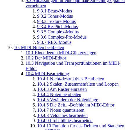
9.3
Anpassungen für eine optimale Stretching-Qualität
vornehmen
9.3.1
Beats-Modus
9.3.2
Tones-Modus
9.3.3
Texture-Modus
9.3.4
Re-Pitch-Modus
9.3.5
Complex-Modus
9.3.6
Complex-Pro-Modus
9.3.7
REX-Modus
10.
MIDI-Noten bearbeiten
10.1
Einen leeren MIDI-Clip erzeugen
10.2
Der MIDI-Editor
10.3
Navigation und Transportfunktionen im MIDI-
Editor
10.4
MIDI-Bearbeitung
10.4.1
Nicht-destruktives Bearbeiten
10.4.2
Skalen, Zusammenfalten und Loopen
10.4.3
Am Raster einrasten
10.4.4
Noten bearbeiten
10.4.5
Verändern der Notenlänge
10.4.6
Die Zeit...-Befehle im MIDI-Editor
10.4.7
Noten quantisieren
10.4.8
Velocities bearbeiten
10.4.9
Probabilities bearbeiten
10.4.10
Funktion für das Dehnen und Stauchen