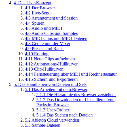
4.
Das Live-Konzept
4.1
Der Browser
4.2
Live-Sets
4.3
Arrangement und Session
4.4
Spuren
4.5
Audio und MIDI
4.6
Audio-Clips und Samples
4.7
MIDI-Clips und MIDI-Dateien
4.8
Geräte und der Mixer
4.9
Presets und Racks
4.10
Routing
4.11
Neue Clips aufnehmen
4.12
Automations-Hüllkurven
4.13
Clip-Hüllkurven
4.14
Fernsteuerung über MIDI und Rechnertastatur
4.15
Sichern und Exportieren
5.
Das Handhaben von Dateien und Sets
5.1
Das Arbeiten mit dem Browser
5.1.1
Die Hierarchie des Browser verstehen.
5.1.2
Das Downloaden und Installieren von
Packs im Browser
5.1.3
User-Ordner
5.1.4
Das Suchen nach Dateien
5.2
Ableton Cloud verwenden
5.3
Sample-Dateien