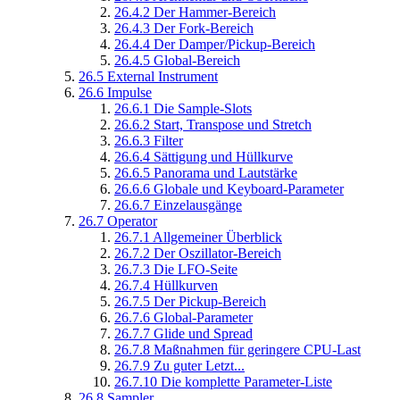
26.4.2
Der Hammer-Bereich
26.4.3
Der Fork-Bereich
26.4.4
Der Damper/Pickup-Bereich
26.4.5
Global-Bereich
26.5
External Instrument
26.6
Impulse
26.6.1
Die Sample-Slots
26.6.2
Start, Transpose und Stretch
26.6.3
Filter
26.6.4
Sättigung und Hüllkurve
26.6.5
Panorama und Lautstärke
26.6.6
Globale und Keyboard-Parameter
26.6.7
Einzelausgänge
26.7
Operator
26.7.1
Allgemeiner Überblick
26.7.2
Der Oszillator-Bereich
26.7.3
Die LFO-Seite
26.7.4
Hüllkurven
26.7.5
Der Pickup-Bereich
26.7.6
Global-Parameter
26.7.7
Glide und Spread
26.7.8
Maßnahmen für geringere CPU-Last
26.7.9
Zu guter Letzt...
26.7.10
Die komplette Parameter-Liste
26.8
Sampler