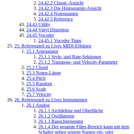
24.42.2
Classic-Ansicht
24.42.3
Die Histogramm-Ansicht
24.42.4
Notennamen
24.42.5
Reference
24.43
Utility
24.44
Vinyl Distortion
24.45
Vocoder
24.45.1
Vocoder Tipps
25.
Referenzteil zu Lives MIDI-Effekten
25.1
Arpeggiator
25.1.1
Style- und Rate-Sektionen
25.1.2
Transpose- und Velocity-Parameter
25.2
Chord
25.3
Noten-Länge
25.4
Pitch
25.5
Random
25.6
Scale
25.7
Velocity
26.
Referenzteil zu Lives Instrumenten
26.1
Analog
26.1.1
Architektur und Oberfläche
26.1.2
Oszillatoren
26.1.3
Rauschgenerator
26.1.4
Der gesamte Filter-Bereich kann mit dem
Schalter neben seinem Namen ein- oder