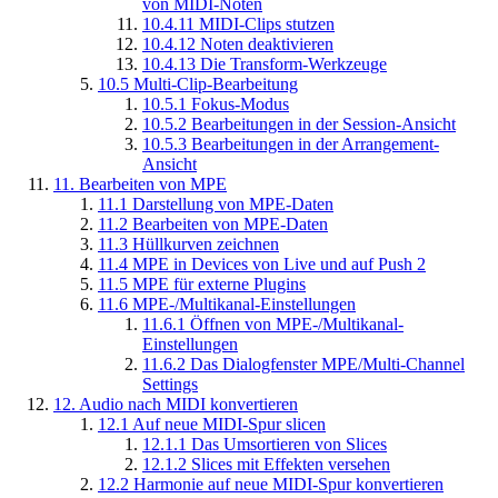
von MIDI-Noten
10.4.11
MIDI-Clips stutzen
10.4.12
Noten deaktivieren
10.4.13
Die Transform-Werkzeuge
10.5
Multi-Clip-Bearbeitung
10.5.1
Fokus-Modus
10.5.2
Bearbeitungen in der Session-Ansicht
10.5.3
Bearbeitungen in der Arrangement-
Ansicht
11.
Bearbeiten von MPE
11.1
Darstellung von MPE-Daten
11.2
Bearbeiten von MPE-Daten
11.3
Hüllkurven zeichnen
11.4
MPE in Devices von Live und auf Push 2
11.5
MPE für externe Plugins
11.6
MPE-/Multikanal-Einstellungen
11.6.1
Öffnen von MPE-/Multikanal-
Einstellungen
11.6.2
Das Dialogfenster MPE/Multi-Channel
Settings
12.
Audio nach MIDI konvertieren
12.1
Auf neue MIDI-Spur slicen
12.1.1
Das Umsortieren von Slices
12.1.2
Slices mit Effekten versehen
12.2
Harmonie auf neue MIDI-Spur konvertieren