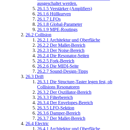
ausgeschaltet werden.
26.1.5
Verstärker (Amplifiers)
26.1.6
Hüllkurven
26.1.7
LFOs
26.1.8
Global-Parameter
26.1.9
MPE-Routings
26.2
Collision
26.2.1
Architektur und Oberfläche
26.2.2
Der Mallet-Bereich
26.2.3
Der Noise-Bereich
26.2.4
Die Resonator-Seiten
26.2.5
Fork-Bereich
26.2.6
Die MIDI-Seite
26.2.7
Sound-Design-Tipps
26.3
Drift
26.3.1
Die Structure-Taster legen fest, ob
Collisions Resonatoren
26.3.2
Der Oszillator-Bereich
26.3.3
Filterbereich
26.3.4
Der Envelopes-Bereich
26.3.5
LFO-Sektion
26.3.6
Damper-Bereich
26.3.7
Der Mallet-Bereich
26.4
Electric
26.4.1
Architektur und Oberfläche