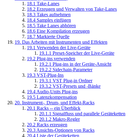
18.1
Take-Lanes
18.2
Erzeugen und Verwalten von Take-Lanes
18.3
Takes aufnehmen
18.4
Samples einfügen
18.5
Take Lanes abhören
18.6
Eine Kompilation erzeugen
18.7
Markierte Quelle
19.
Das Arbeiten mit Instrumenten und Effekten
19.1
Verwenden der Live-Geräte
19.1.1
Preset-Speicher der Live-Geräte
19.2
Plug-ins verwenden
19.2.1
Plug-ins in der Geräte-Ansicht
19.2.2
Sidechain-Parameter
19.3
VST-Plug-Ins
19.3.1
VST Plug-in Ordner
19.3.2
VST-Presets und -Bänke
19.4
Audio-Units Plug-ins
19.5
Latenzkompensation
20.
Instrument-, Drum- und Effekt-Racks
20.1
Racks -- ein Überblick
20.1.1
Signalfluss und parallele Geräteketten
20.1.2
Makro-Regler
20.2
Racks erzeugen
20.3
Ansichts-Optionen von Racks
20.4
Liste der Geräteketten