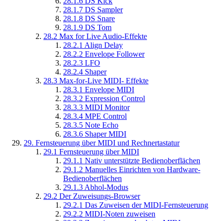
28.1.6
DS Kick
28.1.7
DS Sampler
28.1.8
DS Snare
28.1.9
DS Tom
28.2
Max for Live Audio-Effekte
28.2.1
Align Delay
28.2.2
Envelope Follower
28.2.3
LFO
28.2.4
Shaper
28.3
Max-for-Live MIDI- Effekte
28.3.1
Envelope MIDI
28.3.2
Expression Control
28.3.3
MIDI Monitor
28.3.4
MPE Control
28.3.5
Note Echo
28.3.6
Shaper MIDI
29.
Fernsteuerung über MIDI und Rechnertastatur
29.1
Fernsteuerung über MIDI
29.1.1
Nativ unterstützte Bedienoberflächen
29.1.2
Manuelles Einrichten von Hardware-
Bedienoberflächen
29.1.3
Abhol-Modus
29.2
Der Zuweisungs-Browser
29.2.1
Das Zuweisen der MIDI-Fernsteuerung
29.2.2
MIDI-Noten zuweisen