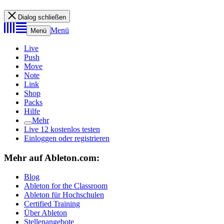
Dialog schließen
Menü
Menü
Live
Push
Move
Note
Link
Shop
Packs
Hilfe
Mehr
Live 12 kostenlos testen
Einloggen oder registrieren
Mehr auf Ableton.com:
Blog
Ableton for the Classroom
Ableton für Hochschulen
Certified Training
Über Ableton
Stellenangebote