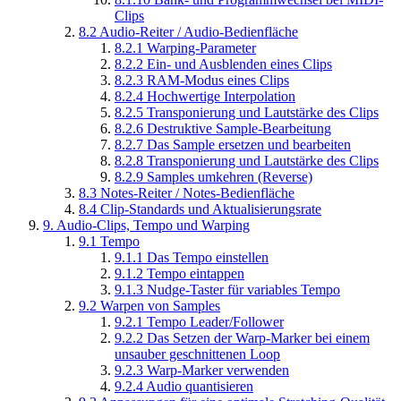
Clips
8.2
Audio-Reiter / Audio-Bedienfläche
8.2.1
Warping-Parameter
8.2.2
Ein- und Ausblenden eines Clips
8.2.3
RAM-Modus eines Clips
8.2.4
Hochwertige Interpolation
8.2.5
Transponierung und Lautstärke des Clips
8.2.6
Destruktive Sample-Bearbeitung
8.2.7
Das Sample ersetzen und bearbeiten
8.2.8
Transponierung und Lautstärke des Clips
8.2.9
Samples umkehren (Reverse)
8.3
Notes-Reiter / Notes-Bedienfläche
8.4
Clip-Standards und Aktualisierungsrate
9.
Audio-Clips, Tempo und Warping
9.1
Tempo
9.1.1
Das Tempo einstellen
9.1.2
Tempo eintappen
9.1.3
Nudge-Taster für variables Tempo
9.2
Warpen von Samples
9.2.1
Tempo Leader/Follower
9.2.2
Das Setzen der Warp-Marker bei einem
unsauber geschnittenen Loop
9.2.3
Warp-Marker verwenden
9.2.4
Audio quantisieren