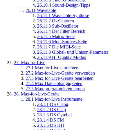
26.10.4
Sound-Design-Tipps
26.11
Wavetable
26.11.1
Wavetable-Synthese
26.11.2
Oszillatoren
26.11.3
Sub-Oszillator
26.11.4
Der Filter-Bereich
26.11.5
Matrix-Seite
26.11.6
Mod-Sources-Seite
26.11.7
Die MIDI-Seite
26.11.8
Global- und Unison-Parameter
26.11.9
Hi-Quality-Modus
27.
Max for Live
27.1
Max for Live einrichten
27.2
Max-for-Live-Geräte verwenden
27.3
Max-for-Live-Geräte bearbeiten
27.4
Max-Dateiabhängigkeiten
27.5
Max programmieren lernen
28.
Max-for-Live-Geräte
28.1
Max-for-Live Instrumente
28.1.1
DS Clang
28.1.2
DS Clap
28.1.3
DS Cymbal
28.1.4
DS FM
28.1.5
DS HH