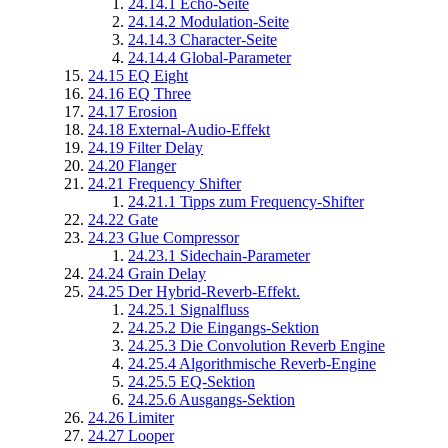
24.14.1
Echo-Seite
24.14.2
Modulation-Seite
24.14.3
Character-Seite
24.14.4
Global-Parameter
24.15
EQ Eight
24.16
EQ Three
24.17
Erosion
24.18
External-Audio-Effekt
24.19
Filter Delay
24.20
Flanger
24.21
Frequency Shifter
24.21.1
Tipps zum Frequency-Shifter
24.22
Gate
24.23
Glue Compressor
24.23.1
Sidechain-Parameter
24.24
Grain Delay
24.25
Der Hybrid-Reverb-Effekt.
24.25.1
Signalfluss
24.25.2
Die Eingangs-Sektion
24.25.3
Die Convolution Reverb Engine
24.25.4
Algorithmische Reverb-Engine
24.25.5
EQ-Sektion
24.25.6
Ausgangs-Sektion
24.26
Limiter
24.27
Looper