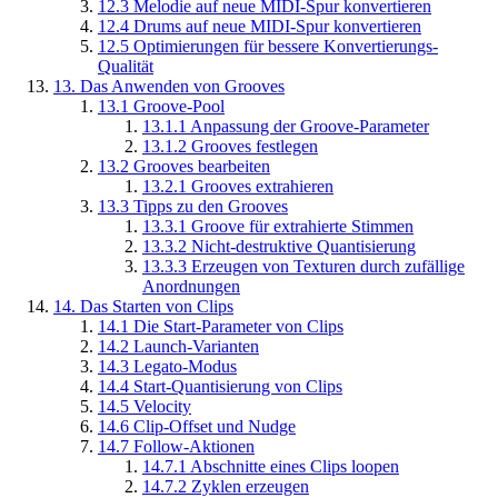
12.3
Melodie auf neue MIDI-Spur konvertieren
12.4
Drums auf neue MIDI-Spur konvertieren
12.5
Optimierungen für bessere Konvertierungs-
Qualität
13.
Das Anwenden von Grooves
13.1
Groove-Pool
13.1.1
Anpassung der Groove-Parameter
13.1.2
Grooves festlegen
13.2
Grooves bearbeiten
13.2.1
Grooves extrahieren
13.3
Tipps zu den Grooves
13.3.1
Groove für extrahierte Stimmen
13.3.2
Nicht-destruktive Quantisierung
13.3.3
Erzeugen von Texturen durch zufällige
Anordnungen
14.
Das Starten von Clips
14.1
Die Start-Parameter von Clips
14.2
Launch-Varianten
14.3
Legato-Modus
14.4
Start-Quantisierung von Clips
14.5
Velocity
14.6
Clip-Offset und Nudge
14.7
Follow-Aktionen
14.7.1
Abschnitte eines Clips loopen
14.7.2
Zyklen erzeugen