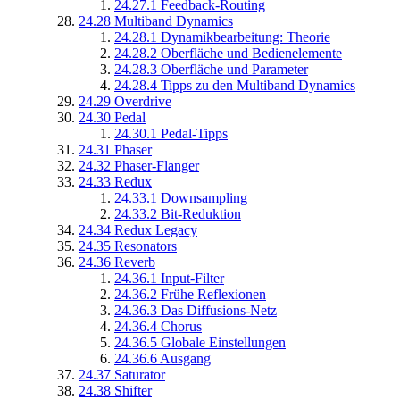
24.27.1
Feedback-Routing
24.28
Multiband Dynamics
24.28.1
Dynamikbearbeitung: Theorie
24.28.2
Oberfläche und Bedienelemente
24.28.3
Oberfläche und Parameter
24.28.4
Tipps zu den Multiband Dynamics
24.29
Overdrive
24.30
Pedal
24.30.1
Pedal-Tipps
24.31
Phaser
24.32
Phaser-Flanger
24.33
Redux
24.33.1
Downsampling
24.33.2
Bit-Reduktion
24.34
Redux Legacy
24.35
Resonators
24.36
Reverb
24.36.1
Input-Filter
24.36.2
Frühe Reflexionen
24.36.3
Das Diffusions-Netz
24.36.4
Chorus
24.36.5
Globale Einstellungen
24.36.6
Ausgang
24.37
Saturator
24.38
Shifter