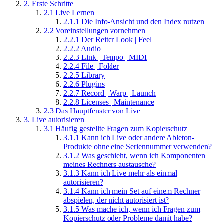
2.
Erste Schritte
2.1
Live Lernen
2.1.1
Die Info-Ansicht und den Index nutzen
2.2
Voreinstellungen vornehmen
2.2.1
Der Reiter Look | Feel
2.2.2
Audio
2.2.3
Link | Tempo | MIDI
2.2.4
File | Folder
2.2.5
Library
2.2.6
Plugins
2.2.7
Record | Warp | Launch
2.2.8
Licenses | Maintenance
2.3
Das Hauptfenster von Live
3.
Live autorisieren
3.1
Häufig gestellte Fragen zum Kopierschutz
3.1.1
Kann ich Live oder andere Ableton-
Produkte ohne eine Seriennummer verwenden?
3.1.2
Was geschieht, wenn ich Komponenten
meines Rechners austausche?
3.1.3
Kann ich Live mehr als einmal
autorisieren?
3.1.4
Kann ich mein Set auf einem Rechner
abspielen, der nicht autorisiert ist?
3.1.5
Was mache ich, wenn ich Fragen zum
Kopierschutz oder Probleme damit habe?