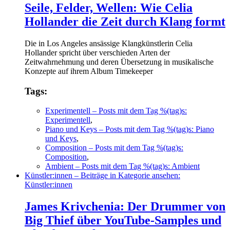
Seile, Felder, Wellen: Wie Celia
Hollander die Zeit durch Klang formt
Die in Los Angeles ansässige Klangkünstlerin Celia
Hollander spricht über verschieden Arten der
Zeitwahrnehmung und deren Übersetzung in musikalische
Konzepte auf ihrem Album Timekeeper
Tags:
Experimentell
– Posts mit dem Tag %(tag)s:
Experimentell
,
Piano und Keys
– Posts mit dem Tag %(tag)s: Piano
und Keys
,
Composition
– Posts mit dem Tag %(tag)s:
Composition
,
Ambient
– Posts mit dem Tag %(tag)s: Ambient
Künstler:innen
– Beiträge in Kategorie ansehen:
Künstler:innen
James Krivchenia: Der Drummer von
Big Thief über YouTube-Samples und