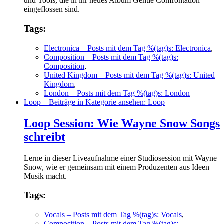
und Tools, die in ihr neues Album Gentle Confrontation
eingeflossen sind.
Tags:
Electronica
– Posts mit dem Tag %(tag)s: Electronica
,
Composition
– Posts mit dem Tag %(tag)s:
Composition
,
United Kingdom
– Posts mit dem Tag %(tag)s: United
Kingdom
,
London
– Posts mit dem Tag %(tag)s: London
Loop
– Beiträge in Kategorie ansehen: Loop
Loop Session: Wie Wayne Snow Songs
schreibt
Lerne in dieser Liveaufnahme einer Studiosession mit Wayne
Snow, wie er gemeinsam mit einem Produzenten aus Ideen
Musik macht.
Tags:
Vocals
– Posts mit dem Tag %(tag)s: Vocals
,
Composition
– Posts mit dem Tag %(tag)s: