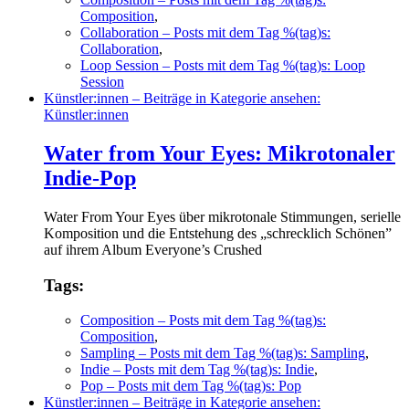
Composition
,
Collaboration
– Posts mit dem Tag %(tag)s:
Collaboration
,
Loop Session
– Posts mit dem Tag %(tag)s: Loop
Session
Künstler:innen
– Beiträge in Kategorie ansehen:
Künstler:innen
Water from Your Eyes: Mikrotonaler
Indie-Pop
Water From Your Eyes über mikrotonale Stimmungen, serielle
Komposition und die Entstehung des „schrecklich Schönen”
auf ihrem Album Everyone’s Crushed
Tags:
Composition
– Posts mit dem Tag %(tag)s:
Composition
,
Sampling
– Posts mit dem Tag %(tag)s: Sampling
,
Indie
– Posts mit dem Tag %(tag)s: Indie
,
Pop
– Posts mit dem Tag %(tag)s: Pop
Künstler:innen
– Beiträge in Kategorie ansehen: