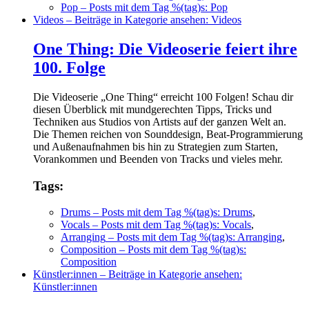
Pop
– Posts mit dem Tag %(tag)s: Pop
Videos
– Beiträge in Kategorie ansehen: Videos
One Thing: Die Videoserie feiert ihre
100. Folge
Die Videoserie „One Thing“ erreicht 100 Folgen! Schau dir
diesen Überblick mit mundgerechten Tipps, Tricks und
Techniken aus Studios von Artists auf der ganzen Welt an.
Die Themen reichen von Sounddesign, Beat-Programmierung
und Außenaufnahmen bis hin zu Strategien zum Starten,
Vorankommen und Beenden von Tracks und vieles mehr.
Tags:
Drums
– Posts mit dem Tag %(tag)s: Drums
,
Vocals
– Posts mit dem Tag %(tag)s: Vocals
,
Arranging
– Posts mit dem Tag %(tag)s: Arranging
,
Composition
– Posts mit dem Tag %(tag)s:
Composition
Künstler:innen
– Beiträge in Kategorie ansehen:
Künstler:innen