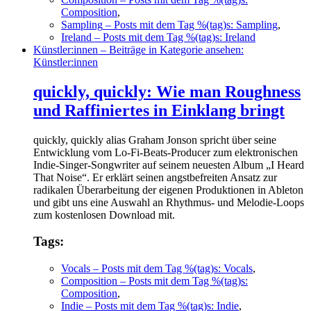
Composition
,
Sampling
– Posts mit dem Tag %(tag)s: Sampling
,
Ireland
– Posts mit dem Tag %(tag)s: Ireland
Künstler:innen
– Beiträge in Kategorie ansehen:
Künstler:innen
quickly, quickly: Wie man Roughness
und Raffiniertes in Einklang bringt
quickly, quickly alias Graham Jonson spricht über seine
Entwicklung vom Lo-Fi-Beats-Producer zum elektronischen
Indie-Singer-Songwriter auf seinem neuesten Album „I Heard
That Noise“. Er erklärt seinen angstbefreiten Ansatz zur
radikalen Überarbeitung der eigenen Produktionen in Ableton
und gibt uns eine Auswahl an Rhythmus- und Melodie-Loops
zum kostenlosen Download mit.
Tags:
Vocals
– Posts mit dem Tag %(tag)s: Vocals
,
Composition
– Posts mit dem Tag %(tag)s:
Composition
,
Indie
– Posts mit dem Tag %(tag)s: Indie
,