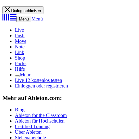
Dialog schließen
Menü
Menü
Live
Push
Move
Note
Link
Shop
Packs
Hilfe
Mehr
Live 12 kostenlos testen
Einloggen oder registrieren
Mehr auf Ableton.com:
Blog
Ableton for the Classroom
Ableton für Hochschulen
Certified Training
Über Ableton
Stellenangebote