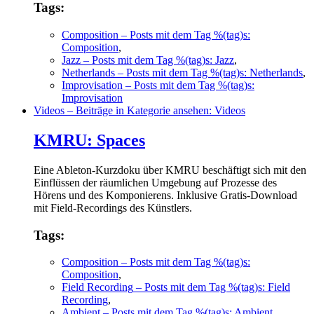
Tags:
Composition
– Posts mit dem Tag %(tag)s:
Composition
,
Jazz
– Posts mit dem Tag %(tag)s: Jazz
,
Netherlands
– Posts mit dem Tag %(tag)s: Netherlands
,
Improvisation
– Posts mit dem Tag %(tag)s:
Improvisation
Videos
– Beiträge in Kategorie ansehen: Videos
KMRU: Spaces
Eine Ableton-Kurzdoku über KMRU beschäftigt sich mit den
Einflüssen der räumlichen Umgebung auf Prozesse des
Hörens und des Komponierens. Inklusive Gratis-Download
mit Field-Recordings des Künstlers.
Tags:
Composition
– Posts mit dem Tag %(tag)s:
Composition
,
Field Recording
– Posts mit dem Tag %(tag)s: Field
Recording
,
Ambient
– Posts mit dem Tag %(tag)s: Ambient
,