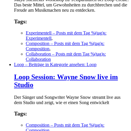
Das beste Mittel, um Gewohnheiten zu durchbrechen und die
Freude am Musikmachen neu zu entdecken.
Tags:
Experimentell
– Posts mit dem Tag %(tag)s:
Experimentell
,
Composition
– Posts mit dem Tag %(tag)s:
Composition
,
Collaboration
– Posts mit dem Tag %(tag)s:
Collaboration
Loop
– Beiträge in Kategorie ansehen: Loop
Loop Session: Wayne Snow live im
Studio
Der Sänger und Songwriter Wayne Snow streamt live aus
dem Studio und zeigt, wie er einen Song entwickelt
Tags:
Composition
– Posts mit dem Tag %(tag)s:
Composition
,