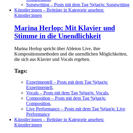
Songwriting
– Posts mit dem Tag %(tag)s: Songwriting
Künstler:innen
– Beiträge in Kategorie ansehen:
Künstler:innen
Marina Herlop: Mit Klavier und
Stimme in die Unendlichkeit
Marina Herlop spricht über Ableton Live, ihre
Kompositionsmethoden und die unendlichen Möglichkeiten,
die sich aus Klavier und Vocals ergeben.
Tags:
Experimentell
– Posts mit dem Tag %(tag)s:
Experimentell
,
Vocals
– Posts mit dem Tag %(tag)s: Vocals
,
Composition
– Posts mit dem Tag %(tag)s:
Composition
,
Live Performance
– Posts mit dem Tag %(tag)s: Live
Performance
Künstler:innen
– Beiträge in Kategorie ansehen:
Künstler:innen