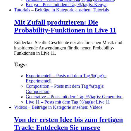
Kenya
– Posts mit dem Tag %(tag)s: Kenya
Tutorials
– Beiträge in Kategorie ansehen: Tutorials
Mit Zufall produzieren: Die
Probability-Funktionen in Live 11
Entdecken Sie die Geschichte der aleatorischen Musik und
inspirierende Anwendungen für die neuen Probability-
Funktionen in Live 11.
Tags:
Experimentell
– Posts mit dem Tag %(tag)s:
Experimentell
,
Composition
– Posts mit dem Tag %(tag)s:
Composition
,
Generative
– Posts mit dem Tag %(tag)s: Generative
,
Live 11
– Posts mit dem Tag %(tag)s: Live 11
Videos
– Beiträge in Kategorie ansehen: Videos
Von der ersten Idee bis zum fertigen
Track: Entdecken Sie unsere