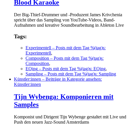
Blood Karaoke
Der Big-Thief-Drummer und -Produzent James Krivchenia
spricht über das Sampling von YouTube-Videos, Band-
Aufnahmen und kreative Soundbearbeitung in Ableton Live
Tags:
Experimentell
– Posts mit dem Tag %(tag)s:
Experimentell
,
Composition
– Posts mit dem Tag %(tag)s:
Composition
,
EQing
– Posts mit dem Tag %(tag)s: EQing
,
Sampling
– Posts mit dem Tag %(tag)s: Sampling
Künstler:innen
– Beiträge in Kategorie ansehen:
Künstler:innen
Tijn Wybenga: Komponieren mit
Samples
Komponist und Dirigent Tijn Wybenge gestaltet mit Live und
Push den neuen Jazz-Sound Amsterdams