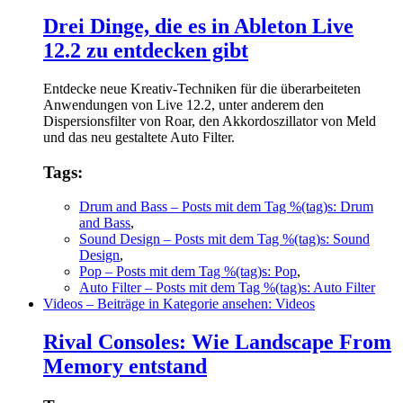
Drei Dinge, die es in Ableton Live
12.2 zu entdecken gibt
Entdecke neue Kreativ-Techniken für die überarbeiteten
Anwendungen von Live 12.2, unter anderem den
Dispersionsfilter von Roar, den Akkordoszillator von Meld
und das neu gestaltete Auto Filter.
Tags:
Drum and Bass
– Posts mit dem Tag %(tag)s: Drum
and Bass
,
Sound Design
– Posts mit dem Tag %(tag)s: Sound
Design
,
Pop
– Posts mit dem Tag %(tag)s: Pop
,
Auto Filter
– Posts mit dem Tag %(tag)s: Auto Filter
Videos
– Beiträge in Kategorie ansehen: Videos
Rival Consoles: Wie Landscape From
Memory entstand