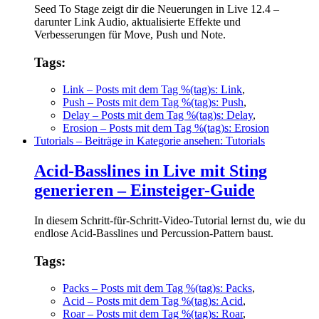
Seed To Stage zeigt dir die Neuerungen in Live 12.4 –
darunter Link Audio, aktualisierte Effekte und
Verbesserungen für Move, Push und Note.
Tags:
Link
– Posts mit dem Tag %(tag)s: Link
,
Push
– Posts mit dem Tag %(tag)s: Push
,
Delay
– Posts mit dem Tag %(tag)s: Delay
,
Erosion
– Posts mit dem Tag %(tag)s: Erosion
Tutorials
– Beiträge in Kategorie ansehen: Tutorials
Acid-Basslines in Live mit Sting
generieren – Einsteiger-Guide
In diesem Schritt-für-Schritt-Video-Tutorial lernst du, wie du
endlose Acid-Basslines und Percussion-Pattern baust.
Tags:
Packs
– Posts mit dem Tag %(tag)s: Packs
,
Acid
– Posts mit dem Tag %(tag)s: Acid
,
Roar
– Posts mit dem Tag %(tag)s: Roar
,