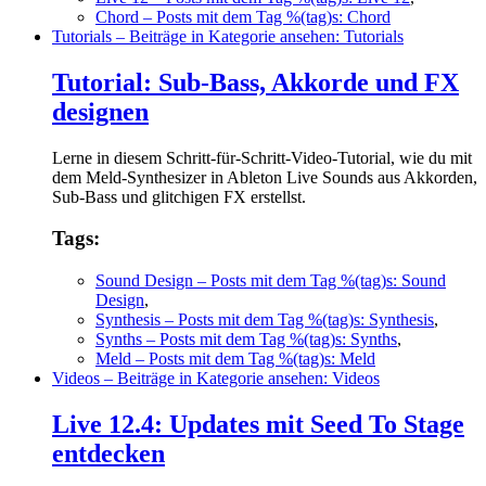
Chord
– Posts mit dem Tag %(tag)s: Chord
Tutorials
– Beiträge in Kategorie ansehen: Tutorials
Tutorial: Sub-Bass, Akkorde und FX
designen
Lerne in diesem Schritt-für-Schritt-Video-Tutorial, wie du mit
dem Meld-Synthesizer in Ableton Live Sounds aus Akkorden,
Sub-Bass und glitchigen FX erstellst.
Tags:
Sound Design
– Posts mit dem Tag %(tag)s: Sound
Design
,
Synthesis
– Posts mit dem Tag %(tag)s: Synthesis
,
Synths
– Posts mit dem Tag %(tag)s: Synths
,
Meld
– Posts mit dem Tag %(tag)s: Meld
Videos
– Beiträge in Kategorie ansehen: Videos
Live 12.4: Updates mit Seed To Stage
entdecken