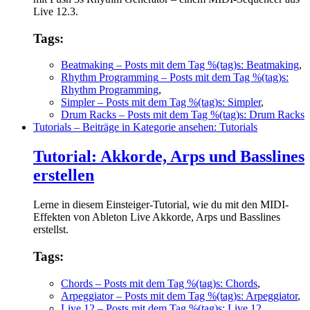
Live 12.3.
Tags:
Beatmaking
– Posts mit dem Tag %(tag)s: Beatmaking
,
Rhythm Programming
– Posts mit dem Tag %(tag)s:
Rhythm Programming
,
Simpler
– Posts mit dem Tag %(tag)s: Simpler
,
Drum Racks
– Posts mit dem Tag %(tag)s: Drum Racks
Tutorials
– Beiträge in Kategorie ansehen: Tutorials
Tutorial: Akkorde, Arps und Basslines
erstellen
Lerne in diesem Einsteiger-Tutorial, wie du mit den MIDI-
Effekten von Ableton Live Akkorde, Arps und Basslines
erstellst.
Tags:
Chords
– Posts mit dem Tag %(tag)s: Chords
,
Arpeggiator
– Posts mit dem Tag %(tag)s: Arpeggiator
,
Live 12
– Posts mit dem Tag %(tag)s: Live 12
,