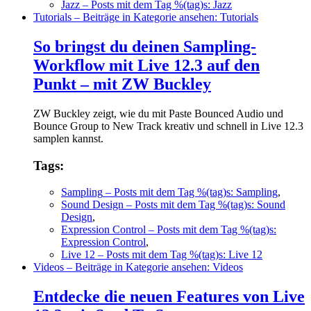
Jazz
– Posts mit dem Tag %(tag)s: Jazz
Tutorials
– Beiträge in Kategorie ansehen: Tutorials
So bringst du deinen Sampling-
Workflow mit Live 12.3 auf den
Punkt – mit ZW Buckley
ZW Buckley zeigt, wie du mit Paste Bounced Audio und
Bounce Group to New Track kreativ und schnell in Live 12.3
samplen kannst.
Tags:
Sampling
– Posts mit dem Tag %(tag)s: Sampling
,
Sound Design
– Posts mit dem Tag %(tag)s: Sound
Design
,
Expression Control
– Posts mit dem Tag %(tag)s:
Expression Control
,
Live 12
– Posts mit dem Tag %(tag)s: Live 12
Videos
– Beiträge in Kategorie ansehen: Videos
Entdecke die neuen Features von Live