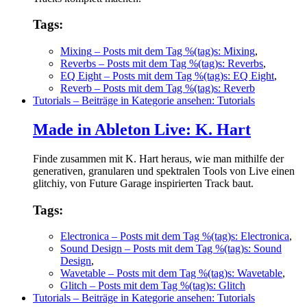
Tags:
Mixing
– Posts mit dem Tag %(tag)s: Mixing
,
Reverbs
– Posts mit dem Tag %(tag)s: Reverbs
,
EQ Eight
– Posts mit dem Tag %(tag)s: EQ Eight
,
Reverb
– Posts mit dem Tag %(tag)s: Reverb
Tutorials
– Beiträge in Kategorie ansehen: Tutorials
Made in Ableton Live: K. Hart
Finde zusammen mit K. Hart heraus, wie man mithilfe der
generativen, granularen und spektralen Tools von Live einen
glitchiy, von Future Garage inspirierten Track baut.
Tags:
Electronica
– Posts mit dem Tag %(tag)s: Electronica
,
Sound Design
– Posts mit dem Tag %(tag)s: Sound
Design
,
Wavetable
– Posts mit dem Tag %(tag)s: Wavetable
,
Glitch
– Posts mit dem Tag %(tag)s: Glitch
Tutorials
– Beiträge in Kategorie ansehen: Tutorials