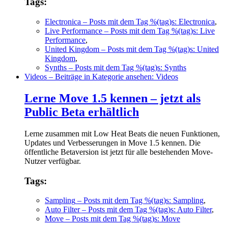
Tags:
Electronica
– Posts mit dem Tag %(tag)s: Electronica
,
Live Performance
– Posts mit dem Tag %(tag)s: Live
Performance
,
United Kingdom
– Posts mit dem Tag %(tag)s: United
Kingdom
,
Synths
– Posts mit dem Tag %(tag)s: Synths
Videos
– Beiträge in Kategorie ansehen: Videos
Lerne Move 1.5 kennen – jetzt als
Public Beta erhältlich
Lerne zusammen mit Low Heat Beats die neuen Funktionen,
Updates und Verbesserungen in Move 1.5 kennen. Die
öffentliche Betaversion ist jetzt für alle bestehenden Move-
Nutzer verfügbar.
Tags:
Sampling
– Posts mit dem Tag %(tag)s: Sampling
,
Auto Filter
– Posts mit dem Tag %(tag)s: Auto Filter
,
Move
– Posts mit dem Tag %(tag)s: Move