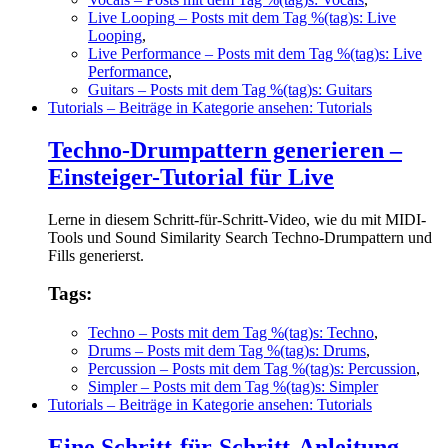
Live Looping
– Posts mit dem Tag %(tag)s: Live
Looping
,
Live Performance
– Posts mit dem Tag %(tag)s: Live
Performance
,
Guitars
– Posts mit dem Tag %(tag)s: Guitars
Tutorials
– Beiträge in Kategorie ansehen: Tutorials
Techno-Drumpattern generieren –
Einsteiger-Tutorial für Live
Lerne in diesem Schritt-für-Schritt-Video, wie du mit MIDI-
Tools und Sound Similarity Search Techno-Drumpattern und
Fills generierst.
Tags:
Techno
– Posts mit dem Tag %(tag)s: Techno
,
Drums
– Posts mit dem Tag %(tag)s: Drums
,
Percussion
– Posts mit dem Tag %(tag)s: Percussion
,
Simpler
– Posts mit dem Tag %(tag)s: Simpler
Tutorials
– Beiträge in Kategorie ansehen: Tutorials
Eine Schritt-für-Schritt-Anleitung