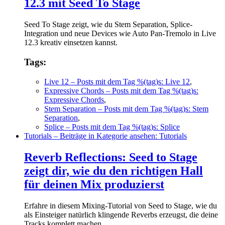
12.3 mit Seed To Stage
Seed To Stage zeigt, wie du Stem Separation, Splice-
Integration und neue Devices wie Auto Pan-Tremolo in Live
12.3 kreativ einsetzen kannst.
Tags:
Live 12
– Posts mit dem Tag %(tag)s: Live 12
,
Expressive Chords
– Posts mit dem Tag %(tag)s:
Expressive Chords
,
Stem Separation
– Posts mit dem Tag %(tag)s: Stem
Separation
,
Splice
– Posts mit dem Tag %(tag)s: Splice
Tutorials
– Beiträge in Kategorie ansehen: Tutorials
Reverb Reflections: Seed to Stage
zeigt dir, wie du den richtigen Hall
für deinen Mix produzierst
Erfahre in diesem Mixing-Tutorial von Seed to Stage, wie du
als Einsteiger natürlich klingende Reverbs erzeugst, die deine
Tracks komplett machen.