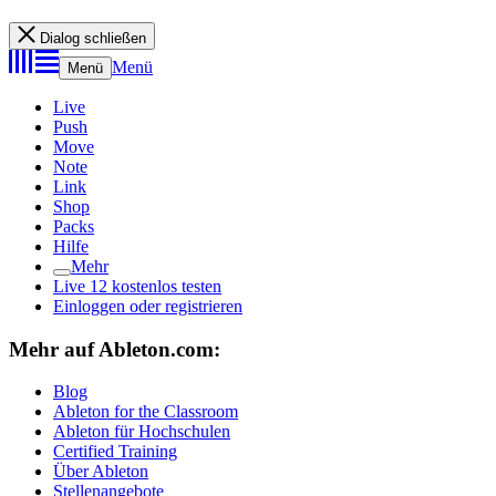
Dialog schließen
Menü
Menü
Live
Push
Move
Note
Link
Shop
Packs
Hilfe
Mehr
Live 12 kostenlos testen
Einloggen oder registrieren
Mehr auf Ableton.com:
Blog
Ableton for the Classroom
Ableton für Hochschulen
Certified Training
Über Ableton
Stellenangebote