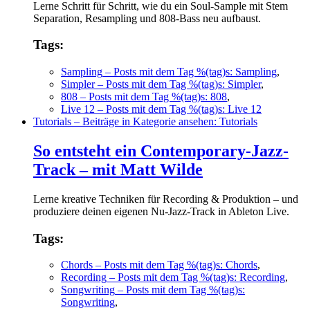
Lerne Schritt für Schritt, wie du ein Soul-Sample mit Stem
Separation, Resampling und 808-Bass neu aufbaust.
Tags:
Sampling
– Posts mit dem Tag %(tag)s: Sampling
,
Simpler
– Posts mit dem Tag %(tag)s: Simpler
,
808
– Posts mit dem Tag %(tag)s: 808
,
Live 12
– Posts mit dem Tag %(tag)s: Live 12
Tutorials
– Beiträge in Kategorie ansehen: Tutorials
So entsteht ein Contemporary-Jazz-
Track – mit Matt Wilde
Lerne kreative Techniken für Recording & Produktion – und
produziere deinen eigenen Nu-Jazz-Track in Ableton Live.
Tags:
Chords
– Posts mit dem Tag %(tag)s: Chords
,
Recording
– Posts mit dem Tag %(tag)s: Recording
,
Songwriting
– Posts mit dem Tag %(tag)s:
Songwriting
,