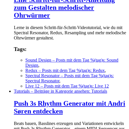
zum Gestalten melodischer
Ohrwürmer
Lerne in diesem Schritt-für-Schritt-Videotutorial, wie du mit
Spectral Resonator, Redux, Resampling und mehr melodische
Ohrwürmer gestaltest.
Tags:
Sound Design
– Posts mit dem Tag %(tag)s: Sound
Design
,
Redux
– Posts mit dem Tag %(tag)s: Redux
,
Spectral Resonator
– Posts mit dem Tag %(tag)s:
Spectral Resonator
,
Live 12
– Posts mit dem Tag %(tag)s: Live 12
Tutorials
– Beiträge in Kategorie ansehen: Tutorials
Push 3s Rhythm Generator mit Andri
Søren entdecken
Beats bauen, Basslines erzeugen und Variationen entwickeln
mit Push 3s Rhythm Generator – einem MIDI-Sequencer aus