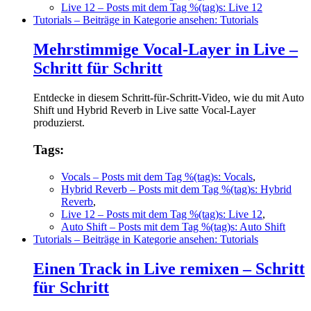
Live 12
– Posts mit dem Tag %(tag)s: Live 12
Tutorials
– Beiträge in Kategorie ansehen: Tutorials
Mehrstimmige Vocal-Layer in Live –
Schritt für Schritt
Entdecke in diesem Schritt-für-Schritt-Video, wie du mit Auto
Shift und Hybrid Reverb in Live satte Vocal-Layer
produzierst.
Tags:
Vocals
– Posts mit dem Tag %(tag)s: Vocals
,
Hybrid Reverb
– Posts mit dem Tag %(tag)s: Hybrid
Reverb
,
Live 12
– Posts mit dem Tag %(tag)s: Live 12
,
Auto Shift
– Posts mit dem Tag %(tag)s: Auto Shift
Tutorials
– Beiträge in Kategorie ansehen: Tutorials
Einen Track in Live remixen – Schritt
für Schritt