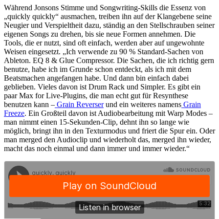
Während Jonsons Stimme und Songwriting-Skills die Essenz von
„quickly quickly“ ausmachen, treiben ihn auf der Klangebene seine
Neugier und Verspieltheit dazu, ständig an den Stellschrauben seiner
eigenen Songs zu drehen, bis sie neue Formen annehmen. Die
Tools, die er nutzt, sind oft einfach, werden aber auf ungewohnte
Weisen eingesetzt. „Ich verwende zu 90 % Standard-Sachen von
Ableton. EQ 8 & Glue Compressor. Die Sachen, die ich richtig gern
benutze, habe ich im Grunde schon entdeckt, als ich mit dem
Beatsmachen angefangen habe. Und dann bin einfach dabei
geblieben. Vieles davon ist Drum Rack und Simpler. Es gibt ein
paar Max for Live-Plugins, die man echt gut für Resynthese
benutzen kann –
Grain Reverser
und ein weiteres namens
Grain
Freeze
. Ein Großteil davon ist Audiobearbeitung mit Warp Modes –
man nimmt einen 15-Sekunden-Clip, dehnt ihn so lange wie
möglich, bringt ihn in den Texturmodus und friert die Spur ein. Oder
man merged den Audioclip und wiederholt das, merged ihn wieder,
macht das noch einmal und dann immer und immer wieder.“