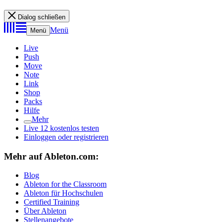
Dialog schließen
Menü
Menü
Live
Push
Move
Note
Link
Shop
Packs
Hilfe
Mehr
Live 12 kostenlos testen
Einloggen oder registrieren
Mehr auf Ableton.com:
Blog
Ableton for the Classroom
Ableton für Hochschulen
Certified Training
Über Ableton
Stellenangebote