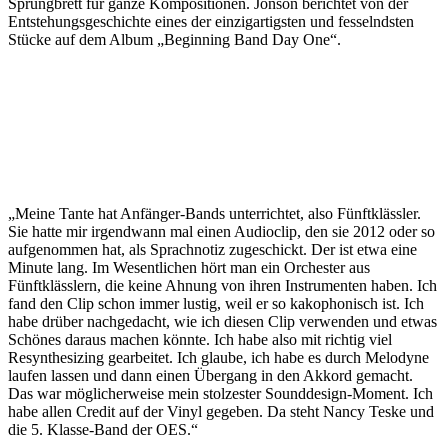
Sprungbrett für ganze Kompositionen. Jonson berichtet von der
Entstehungsgeschichte eines der einzigartigsten und fesselndsten
Stücke auf dem Album „Beginning Band Day One“.
„Meine Tante hat Anfänger-Bands unterrichtet, also Fünftklässler.
Sie hatte mir irgendwann mal einen Audioclip, den sie 2012 oder so
aufgenommen hat, als Sprachnotiz zugeschickt. Der ist etwa eine
Minute lang. Im Wesentlichen hört man ein Orchester aus
Fünftklässlern, die keine Ahnung von ihren Instrumenten haben. Ich
fand den Clip schon immer lustig, weil er so kakophonisch ist. Ich
habe drüber nachgedacht, wie ich diesen Clip verwenden und etwas
Schönes daraus machen könnte. Ich habe also mit richtig viel
Resynthesizing gearbeitet. Ich glaube, ich habe es durch Melodyne
laufen lassen und dann einen Übergang in den Akkord gemacht.
Das war möglicherweise mein stolzester Sounddesign-Moment. Ich
habe allen Credit auf der Vinyl gegeben. Da steht Nancy Teske und
die 5. Klasse-Band der OES.“