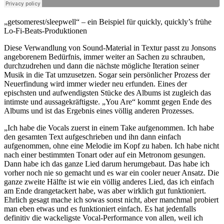
„getsomerest/sleepwell“ – ein Beispiel für quickly, quickly’s frühe
Lo-Fi-Beats-Produktionen
Diese Verwandlung von Sound-Material in Textur passt zu Jonsons
angeborenem Bedürfnis, immer weiter an Sachen zu schrauben,
durchzudrehen und dann die nächste mögliche Iteration seiner
Musik in die Tat umzusetzen. Sogar sein persönlicher Prozess der
Neuerfindung wird immer wieder neu erfunden. Eines der
epischsten und aufwendigsten Stücke des Albums ist zugleich das
intimste und aussagekräftigste. „You Are“ kommt gegen Ende des
Albums und ist das Ergebnis eines völlig anderen Prozesses.
„Ich habe die Vocals zuerst in einem Take aufgenommen. Ich habe
den gesamten Text aufgeschrieben und ihn dann einfach
aufgenommen, ohne eine Melodie im Kopf zu haben. Ich habe nicht
nach einer bestimmten Tonart oder auf ein Metronom gesungen.
Dann habe ich das ganze Lied darum herumgebaut. Das habe ich
vorher noch nie so gemacht und es war ein cooler neuer Ansatz. Die
ganze zweite Hälfte ist wie ein völlig anderes Lied, das ich einfach
am Ende drangetackert habe, was aber wirklich gut funktioniert.
Ehrlich gesagt mache ich sowas sonst nicht, aber manchmal probiert
man eben etwas und es funktioniert einfach. Es hat jedenfalls
definitiv die wackeligste Vocal-Performance von allen, weil ich