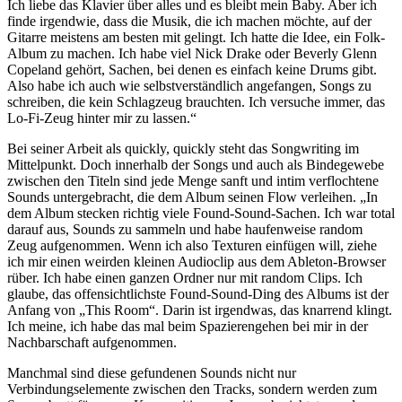
Ich liebe das Klavier über alles und es bleibt mein Baby. Aber ich
finde irgendwie, dass die Musik, die ich machen möchte, auf der
Gitarre meistens am besten mit gelingt. Ich hatte die Idee, ein Folk-
Album zu machen. Ich habe viel Nick Drake oder Beverly Glenn
Copeland gehört, Sachen, bei denen es einfach keine Drums gibt.
Also habe ich auch wie selbstverständlich angefangen, Songs zu
schreiben, die kein Schlagzeug brauchten. Ich versuche immer, das
Lo-Fi-Zeug hinter mir zu lassen.“
Bei seiner Arbeit als quickly, quickly steht das Songwriting im
Mittelpunkt. Doch innerhalb der Songs und auch als Bindegewebe
zwischen den Titeln sind jede Menge sanft und intim verflochtene
Sounds untergebracht, die dem Album seinen Flow verleihen. „In
dem Album stecken richtig viele Found-Sound-Sachen. Ich war total
darauf aus, Sounds zu sammeln und habe haufenweise random
Zeug aufgenommen. Wenn ich also Texturen einfügen will, ziehe
ich mir einen weirden kleinen Audioclip aus dem Ableton-Browser
rüber. Ich habe einen ganzen Ordner nur mit random Clips. Ich
glaube, das offensichtlichste Found-Sound-Ding des Albums ist der
Anfang von „This Room“. Darin ist irgendwas, das knarrend klingt.
Ich meine, ich habe das mal beim Spazierengehen bei mir in der
Nachbarschaft aufgenommen.
Manchmal sind diese gefundenen Sounds nicht nur
Verbindungselemente zwischen den Tracks, sondern werden zum