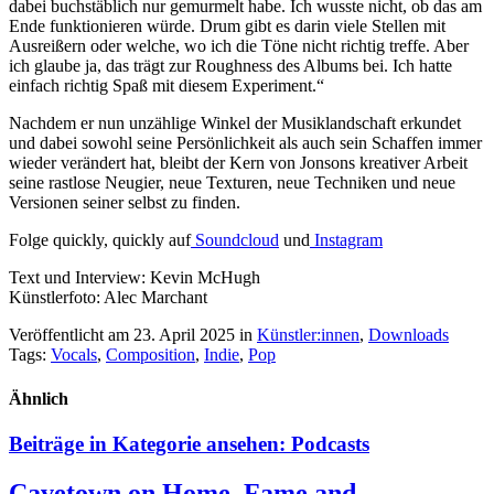
dabei buchstäblich nur gemurmelt habe. Ich wusste nicht, ob das am
Ende funktionieren würde. Drum gibt es darin viele Stellen mit
Ausreißern oder welche, wo ich die Töne nicht richtig treffe. Aber
ich glaube ja, das trägt zur Roughness des Albums bei. Ich hatte
einfach richtig Spaß mit diesem Experiment.“
Nachdem er nun unzählige Winkel der Musiklandschaft erkundet
und dabei sowohl seine Persönlichkeit als auch sein Schaffen immer
wieder verändert hat, bleibt der Kern von Jonsons kreativer Arbeit
seine rastlose Neugier, neue Texturen, neue Techniken und neue
Versionen seiner selbst zu finden.
Folge quickly, quickly auf
Soundcloud
und
Instagram
Text und Interview: Kevin McHugh
Künstlerfoto: Alec Marchant
Veröffentlicht am 23. April 2025
in
Künstler:innen
,
Downloads
Tags:
Vocals
,
Composition
,
Indie
,
Pop
Ähnlich
Beiträge in Kategorie ansehen:
Podcasts
Cavetown on Home, Fame and