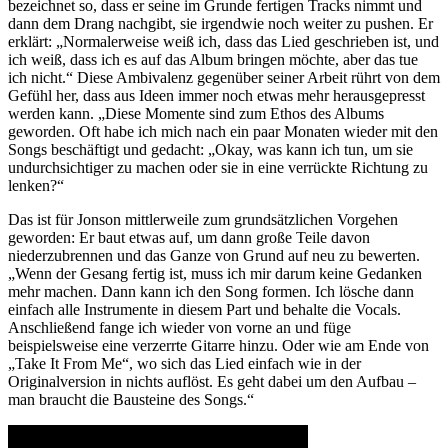
bezeichnet so, dass er seine im Grunde fertigen Tracks nimmt und
dann dem Drang nachgibt, sie irgendwie noch weiter zu pushen. Er
erklärt: „Normalerweise weiß ich, dass das Lied geschrieben ist, und
ich weiß, dass ich es auf das Album bringen möchte, aber das tue
ich nicht.“ Diese Ambivalenz gegenüber seiner Arbeit rührt von dem
Gefühl her, dass aus Ideen immer noch etwas mehr herausgepresst
werden kann. „Diese Momente sind zum Ethos des Albums
geworden. Oft habe ich mich nach ein paar Monaten wieder mit den
Songs beschäftigt und gedacht: „Okay, was kann ich tun, um sie
undurchsichtiger zu machen oder sie in eine verrückte Richtung zu
lenken?“
Das ist für Jonson mittlerweile zum grundsätzlichen Vorgehen
geworden: Er baut etwas auf, um dann große Teile davon
niederzubrennen und das Ganze von Grund auf neu zu bewerten.
„Wenn der Gesang fertig ist, muss ich mir darum keine Gedanken
mehr machen. Dann kann ich den Song formen. Ich lösche dann
einfach alle Instrumente in diesem Part und behalte die Vocals.
Anschließend fange ich wieder von vorne an und füge
beispielsweise eine verzerrte Gitarre hinzu. Oder wie am Ende von
„Take It From Me“, wo sich das Lied einfach wie in der
Originalversion in nichts auflöst. Es geht dabei um den Aufbau –
man braucht die Bausteine des Songs.“