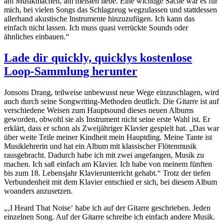
am Musikmachen, am meisten liebe. Eine wichtige Sache war es für
mich, bei vielen Songs das Schlagzeug wegzulassen und stattdessen
allerhand akustische Instrumente hinzuzufügen. Ich kann das
einfach nicht lassen. Ich muss quasi verrückte Sounds oder
ähnliches einbauen.“
Lade dir quickly, quicklys kostenlose
Loop-Sammlung herunter
Jonsons Drang, teilweise unbewusst neue Wege einzuschlagen, wird
auch durch seine Songwriting-Methoden deutlich. Die Gitarre ist auf
verschiedene Weisen zum Hauptsound dieses neuen Albums
geworden, obwohl sie als Instrument nicht seine erste Wahl ist. Er
erklärt, dass er schon als Zweijähriger Klavier gespielt hat. „Das war
über weite Teile meiner Kindheit mein Hauptding. Meine Tante ist
Musiklehrerin und hat ein Album mit klassischer Flötenmusik
rausgebracht. Dadurch habe ich mit zwei angefangen, Musik zu
machen. Ich saß einfach am Klavier. Ich habe von meinem fünften
bis zum 18. Lebensjahr Klavierunterricht gehabt.“ Trotz der tiefen
Verbundenheit mit dem Klavier entschied er sich, bei diesem Album
woanders anzusetzen.
„‚I Heard That Noise‘ habe ich auf der Gitarre geschrieben. Jeden
einzelnen Song. Auf der Gitarre schreibe ich einfach andere Musik.