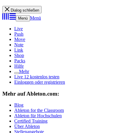
Dialog schließen
Menü
Menü
Live
Push
Move
Note
Link
Shop
Packs
Hilfe
Mehr
Live 12 kostenlos testen
Einloggen oder registrieren
Mehr auf Ableton.com:
Blog
Ableton for the Classroom
Ableton für Hochschulen
Certified Training
Über Ableton
Stellenangebote