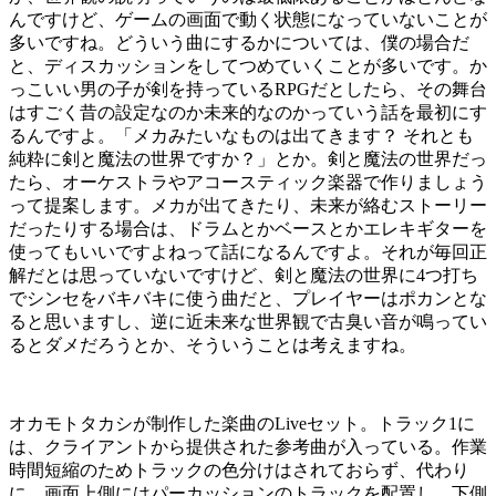
んですけど、ゲームの画面で動く状態になっていないことが
多いですね。どういう曲にするかについては、僕の場合だ
と、ディスカッションをしてつめていくことが多いです。か
っこいい男の子が剣を持っているRPGだとしたら、その舞台
はすごく昔の設定なのか未来的なのかっていう話を最初にす
るんですよ。「メカみたいなものは出てきます？ それとも
純粋に剣と魔法の世界ですか？」とか。剣と魔法の世界だっ
たら、オーケストラやアコースティック楽器で作りましょう
って提案します。メカが出てきたり、未来が絡むストーリー
だったりする場合は、ドラムとかベースとかエレキギターを
使ってもいいですよねって話になるんですよ。それが毎回正
解だとは思っていないですけど、剣と魔法の世界に4つ打ち
でシンセをバキバキに使う曲だと、プレイヤーはポカンとな
ると思いますし、逆に近未来な世界観で古臭い音が鳴ってい
るとダメだろうとか、そういうことは考えますね。
オカモトタカシが制作した楽曲のLiveセット。トラック1に
は、クライアントから提供された参考曲が入っている。作業
時間短縮のためトラックの色分けはされておらず、代わり
に、画面上側にはパーカッションのトラックを配置し、下側