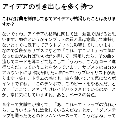
アイデアの引き出しを多く持つ
これだけ曲を制作してきてアイデアが枯渇したことはありま
すか？
ないですね。アイデアの枯渇に関しては、勉強で防げると思
います。勉強というかインプットの質と量は意識して維持し
ないとすぐに低下してアウトプットに影響してしまいます。
なので普段からサブスクなどで「これ、すごい！」って気に
なった曲があれば“いいね”を押して、帰宅したら、その曲を
流してコードを耳コピで起こして「うわっ、こんなコード進
行なんだ」っていうことをやっています。サブスクの自分の
アカウントには“俺が作りたい曲”っていうプレイリストがあ
ります（笑）。ドラムの感じも、曲を聞いていて気になるポ
イントですね。「このテンポで、このビートをやるんだ」と
か、「ここで、スネアだけレイドバックさせているのか」と
か、常に気にしていますね。あと、ベースの音色。
音楽って文脈性が強くて、「あ、これってトラップの流れか
ら、こういうふうに進化しているんだな」とか、「ダブステ
ップを通ったあとのドラムンベースって、こうだよね」って