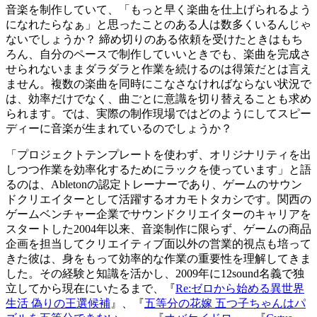
音楽を制作していて、「もっと早く楽曲を仕上げられるよう
になれたらなぁ」と思ったことのある人は数多くいるんじゃ
ないでしょうか？ 締め切りのある依頼を受けたときはもち
ろん、自分のペースで制作していいときでも、楽曲を完成さ
せられないままダラダラと作業を続けるのは得策だとは言え
ません。複数の楽曲を同時にこなさなければならない状況で
は、効率だけでなく、曲ごとに意識を切り替えることも求め
られます。では、実際の制作現場ではどのようにしてスピー
ディーに音楽が生まれているのでしょうか？
「プロジェクトテンプレートを使わず、オリジナリティを出
しつつ作業を効率化するためにラックを使っています」と語
るのは、Abletonの認定トレーナーであり、ゲームのサウン
ドクリエイターとして活躍するオカモトタカシです。関西の
ゲームベンチャー企業でサウンドクリエイターのキャリアを
スタートした2004年以来、音楽制作に限らず、ゲームの商品
企画を担当してクリエイティブ面以外の営業的視点も培って
きた彼は、身をもって効率的な作業の重要性を理解してきま
した。その経験と知識を活かし、2009年に12sound名義で独
立してから現在にいたるまで、『
Re:ゼロから始める異世界
生活 偽りの王選候補
』、『
五等分の花嫁 五つ子ちゃんはパ