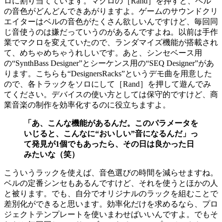
ロに割り当てています。マクロの［Rand］を押すと、ベル
の音色がどんどんできあがりますよ。ゲームのサウンドクリ
エイターはベルの音色がたくさん欲しいんですけど、毎回同
じ音使うのは嫌だっていうのがあるんですよね。以前は手作
業でマクロを変えていたので、ランダマイズ機能が搭載され
て、めちゃめちゃうれしいです。あと、シンセベース用
の“SynthBass Designer”とシーケンス用の“SEQ Designer”があ
ります。こちらも“DesignersRacks”というデモ曲を用意した
ので、各トラックをソロにして［Rand］を押して遊んでみ
てください。デバイスの使い方としては保守的ですけど、商
業音楽の制作を効率化するのに役立ちますよ。
「あ、こんな機能があるんだ。このパラメータを
いじると、こんなに“おいしい”音になるんだ」っ
て発見が1個でもあったら、その日は良かった日
みたいな（笑）
こういうラックを使えば、音色選びの時間を減らせますね。
ベルの定番シンセもあるんですけど、それを使うとほかの人
と被ります。でも、自分でオリジナルのラックを組むことで
差別化ができると思います。効率化だけを求めるなら、プロ
ジェクトテンプレートを使いまわせばいいんですよ。でもそ