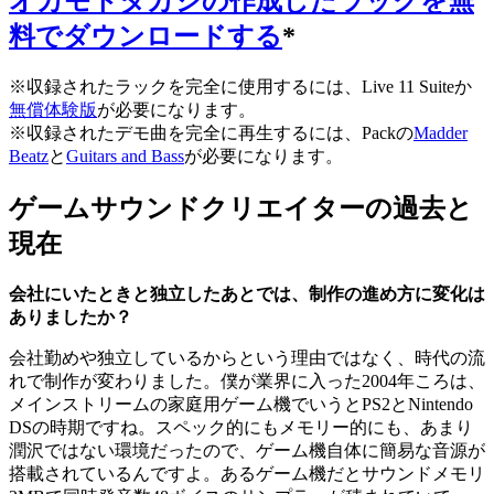
オカモトタカシの作成したラックを無
料でダウンロードする
*
※収録されたラックを完全に使用するには、Live 11 Suiteか
無償体験版
が必要になります。
※収録されたデモ曲を完全に再生するには、Packの
Madder
Beatz
と
Guitars and Bass
が必要になります。
ゲームサウンドクリエイターの過去と
現在
会社にいたときと独立したあとでは、制作の進め方に変化は
ありましたか？
会社勤めや独立しているからという理由ではなく、時代の流
れで制作が変わりました。僕が業界に入った2004年ころは、
メインストリームの家庭用ゲーム機でいうとPS2とNintendo
DSの時期ですね。スペック的にもメモリー的にも、あまり
潤沢ではない環境だったので、ゲーム機自体に簡易な音源が
搭載されているんですよ。あるゲーム機だとサウンドメモリ