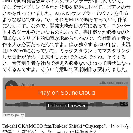
2MBで同時発音数48ボイスのサンプラーが積まれていて、
そこでサンプリングされた波形を鍵盤に並べて、ピアノの音
とかを作っていました。AKAIのサンプラーでパッチを作る
ような感じですね。で、それをMIDIで鳴らすっていう作業
になります。なので、開発実機が目の前にあって、コンバー
トするツールみたいなものもあって、専用機材が必要なのと
簡単なスクリプト的知識が求められるので、会社勤めで音を
作る人が必要だったんですよ。僕が独立する2009年は、主流
はPS3やWiiになっていて、ミックスダウンしてマスタリング
した音源がそのまま流すことができたんですね。そうする
と、音楽制作者を社内で抱える必要ないよねって時代になっ
てくるんですよ。そういう意味で音楽制作が変わりました。
Takashi OKAMOTO feat.Tsukasa Shiraki “Cityscape”。ヒットを
記録した音楽ゲーム『Cytus II』に提供された。