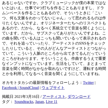
あるじゃないですか。クラブミュージックが僕の本業ではな
いとはいえ、仕事で4つ打ちを作ることもありますし、ドラ
ムンベースを作ることもあるので、そういうときに「こい
つ、何も文脈をわかってないじゃん」って思われるものは作
りたくないんですよ。オリジネーターたちへのリスペクトも
あるので。だから、なるべく系統立てて音楽を聞くようにし
ています。だから、サブスクってありがたいんですよね。こ
の曲を聞いている人はこっちも聞いているって表示されるの
で、それを追っていったり、アーティストのSNSをチェック
したりしていると、その人がどんなアーティストとつながっ
ていて、こういう人脈のところから出てきてるんだっていう
ところがわかります。そういうことも、作曲するうえで重要
なインプットになっています。生活をしていて、まとまって
音楽を聞く時間がなかなか取れないですけど、運転する時間
とかを利用してなるべく音楽を聞くようにしていますね。
オカモトタカシの最新情報をフォローしよう：
Twitter
|
Facebook |
SoundCloud
|
ウェブサイト
掲載日 2021年3月16日
/
アーティスト
,
ダウンロード
タグ：
Soundtracks
,
Japan
,
Live 11