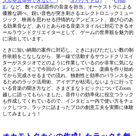
ズルを五等分できない。
』、『
オバケイドロ
』、『
Cytus
II
』など、数々の話題作の音楽を担当。オーケストラによる
優雅な調べ、鋭い音色が突き刺さるエレクトロニックミュー
ジック、映画を思わせる抒情的なアンビエント、遊び心のあ
る効果音など、ありとあらゆる音楽スタイルに対応できるオ
ールラウンドクリエイターとして、ゲームの世界観を魅力的
に演出しています。
ときに短い納期の案件に対応し、ときにおびただしい数の制
作依頼をこなしながら、第一線で活動するサウンドクリエイ
ターがスタジオでどのように作業しているのか非常に気にな
るところ。そこで今回のインタビューでは、楽曲を作り始め
てから完成させるまでの流れ、独創性と効率のバランスをと
るためのラック活用術、アイデアが枯渇しないように行って
いる音楽の聞き方など、さまざまなトピックについてZoom
越しに語ってもらいました。音作りの効率化に役立つラック
も作成してくれているので、インタビュー内で使い方をチェ
ックしつつ、ラックに詰まったプロの創意工夫を実際に体験
してみましょう！