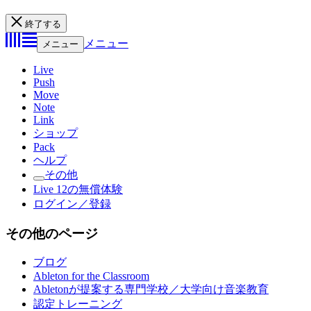
終了する
メニュー
メニュー
Live
Push
Move
Note
Link
ショップ
Pack
ヘルプ
その他
Live 12の無償体験
ログイン／登録
その他のページ
ブログ
Ableton for the Classroom
Abletonが提案する専門学校／大学向け音楽教育
認定トレーニング