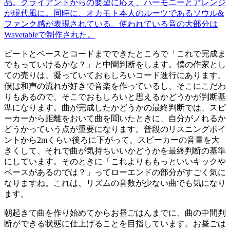
品。クライアントからの要望に応え、ハーモニーとアレンジ
が現代風に。同時に、オカモト本人のルーツであるソウル&
ファンク感が表現されている。使われている音の大部分は
Wavetableで制作された。
ビートとベースとコードまでできたところで「これで完成ま
でもっていけるかな？」と中間判断をします。僕の作家とし
ての売りは、凝っていておもしろいコード進行にあります。
僕は和声の流れが好きで音楽を作っているし、そこにこだわ
りもあるので、そこでおもしろいと思えるかどうかが判断基
準になります。曲が完成したかどうかの最終判断では、スピ
ーカーから距離をおいて曲を聞いたときに、自分がノれるか
どうかっていう点が重要になります。普段のリスニングポイ
ントから2mくらい後ろに下がって、スピーカーの音量を大
きくして、それで曲が気持ちいいかどうかを最終判断の基準
にしています。そのときに「これよりももっといいキックや
ベースがあるのでは？」ってローエンドの部分がすごく気に
なりますね。これは、リズムの音数が少ない曲でも気になり
ます。
朝起きて曲を作り始めてからお昼ごはんまでに、曲の中間判
断ができる状態に仕上げることを目指しています。お昼ごは