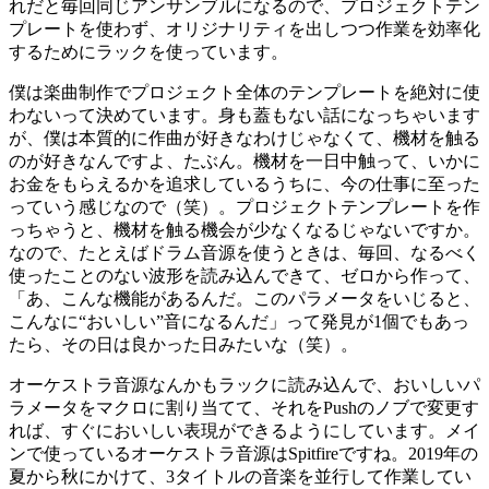
れだと毎回同じアンサンブルになるので、プロジェクトテン
プレートを使わず、オリジナリティを出しつつ作業を効率化
するためにラックを使っています。
僕は楽曲制作でプロジェクト全体のテンプレートを絶対に使
わないって決めています。身も蓋もない話になっちゃいます
が、僕は本質的に作曲が好きなわけじゃなくて、機材を触る
のが好きなんですよ、たぶん。機材を一日中触って、いかに
お金をもらえるかを追求しているうちに、今の仕事に至った
っていう感じなので（笑）。プロジェクトテンプレートを作
っちゃうと、機材を触る機会が少なくなるじゃないですか。
なので、たとえばドラム音源を使うときは、毎回、なるべく
使ったことのない波形を読み込んできて、ゼロから作って、
「あ、こんな機能があるんだ。このパラメータをいじると、
こんなに“おいしい”音になるんだ」って発見が1個でもあっ
たら、その日は良かった日みたいな（笑）。
オーケストラ音源なんかもラックに読み込んで、おいしいパ
ラメータをマクロに割り当てて、それをPushのノブで変更す
れば、すぐにおいしい表現ができるようにしています。メイ
ンで使っているオーケストラ音源はSpitfireですね。2019年の
夏から秋にかけて、3タイトルの音楽を並行して作業してい