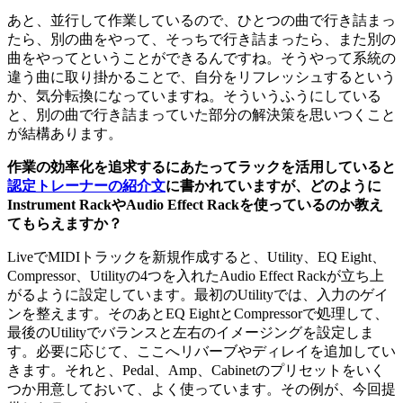
あと、並行して作業しているので、ひとつの曲で行き詰まっ
たら、別の曲をやって、そっちで行き詰まったら、また別の
曲をやってということができるんですね。そうやって系統の
違う曲に取り掛かることで、自分をリフレッシュするという
か、気分転換になっていますね。そういうふうにしている
と、別の曲で行き詰まっていた部分の解決策を思いつくこと
が結構あります。
作業の効率化を追求するにあたってラックを活用していると
認定トレーナーの紹介文
に書かれていますが、どのように
Instrument RackやAudio Effect Rackを使っているのか教え
てもらえますか？
LiveでMIDIトラックを新規作成すると、Utility、EQ Eight、
Compressor、Utilityの4つを入れたAudio Effect Rackが立ち上
がるように設定しています。最初のUtilityでは、入力のゲイ
ンを整えます。そのあとEQ EightとCompressorで処理して、
最後のUtilityでバランスと左右のイメージングを設定しま
す。必要に応じて、ここへリバーブやディレイを追加してい
きます。それと、Pedal、Amp、Cabinetのプリセットをいく
つか用意しておいて、よく使っています。その例が、今回提