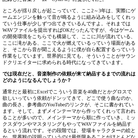
ところが揺り戻しが起こっていて、ここ2～3年は、実際にゲ
ームエンジンを触って音が鳴るように組み込みをしてくれっ
ていう仕事が少しずつ出てきているんですよ。それまでは
WAVファイルを提出すればOKだったんですが、今はゲーム
の開発環境をこちらでも構築して、ここに川が流れている、
ここに滝がある、ここで火が燃えているっていう場面がある
と、そこから音が聞こえるように僕が自ら配置するっていう
作業をしています。世界的に見ても、そういうことがサウン
ドクリエイターに求められる時代になってきています。
では現在だと、音楽制作の依頼が来て納品するまでの流れは
どのようになるんでしょうか？
通常だと最初にExcelでこういう音楽を40曲だとかグロスで
欲しいっていう依頼がドンッてきて、どこで使う曲なのか、
曲の長さ、参考曲のYouTubeのリンクが、そこに書かれてい
ます。そして、まずメインテーマから作ってくれって言われ
ることが多いので、メインテーマから順に作っていき、ミッ
クスダウンやマスタリングもやってWAVファイルを納品す
るという流れです。その段階では、登場キャラクターの絵と
か、世界観の説明っていうのは最低限あることがほとんどな