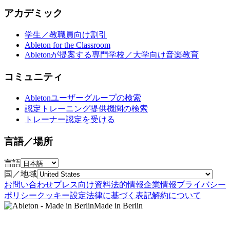
アカデミック
学生／教職員向け割引
Ableton for the Classroom
Abletonが提案する専門学校／大学向け音楽教育
コミュニティ
Abletonユーザーグループの検索
認定トレーニング提供機関の検索
トレーナー認定を受ける
言語／場所
言語
国／地域
お問い合わせ
プレス向け資料
法的情報
企業情報
プライバシー
ポリシー
クッキー設定
法律に基づく表記
解約について
Made in Berlin