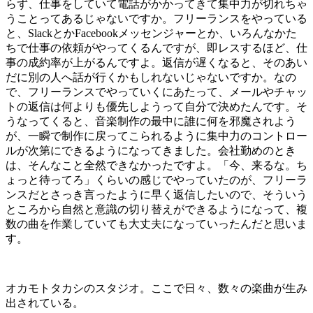
らず、仕事をしていて電話がかかってきて集中力が切れちゃ
うことってあるじゃないですか。フリーランスをやっている
と、SlackとかFacebookメッセンジャーとか、いろんなかた
ちで仕事の依頼がやってくるんですが、即レスするほど、仕
事の成約率が上がるんですよ。返信が遅くなると、そのあい
だに別の人へ話が行くかもしれないじゃないですか。なの
で、フリーランスでやっていくにあたって、メールやチャッ
トの返信は何よりも優先しようって自分で決めたんです。そ
うなってくると、音楽制作の最中に誰に何を邪魔されよう
が、一瞬で制作に戻ってこられるように集中力のコントロー
ルが次第にできるようになってきました。会社勤めのとき
は、そんなこと全然できなかったですよ。「今、来るな。ち
ょっと待ってろ」くらいの感じでやっていたのが、フリーラ
ンスだとさっき言ったように早く返信したいので、そういう
ところから自然と意識の切り替えができるようになって、複
数の曲を作業していても大丈夫になっていったんだと思いま
す。
オカモトタカシのスタジオ。ここで日々、数々の楽曲が生み
出されている。