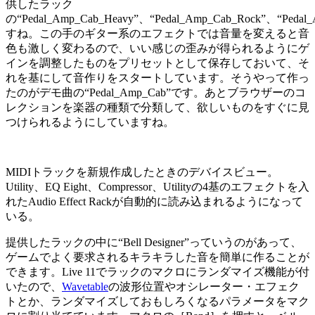
供したラック
の“Pedal_Amp_Cab_Heavy”、“Pedal_Amp_Cab_Rock”、“Pedal
すね。この手のギター系のエフェクトでは音量を変えると音
色も激しく変わるので、いい感じの歪みが得られるようにゲ
インを調整したものをプリセットとして保存しておいて、そ
れを基にして音作りをスタートしています。そうやって作っ
たのがデモ曲の“Pedal_Amp_Cab”です。あとブラウザーのコ
レクションを楽器の種類で分類して、欲しいものをすぐに見
つけられるようにしていますね。
MIDIトラックを新規作成したときのデバイスビュー。
Utility、EQ Eight、Compressor、Utilityの4基のエフェクトを入
れたAudio Effect Rackが自動的に読み込まれるようになって
いる。
提供したラックの中に“Bell Designer”っていうのがあって、
ゲームでよく要求されるキラキラした音を簡単に作ることが
できます。Live 11でラックのマクロにランダマイズ機能が付
いたので、
Wavetable
の波形位置やオシレーター・エフェク
トとか、ランダマイズしておもしろくなるパラメータをマク