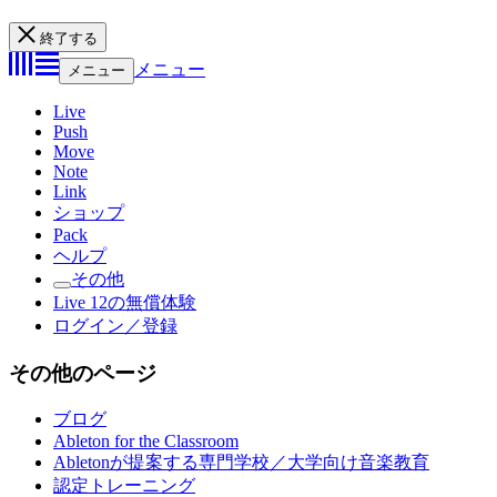
終了する
メニュー
メニュー
Live
Push
Move
Note
Link
ショップ
Pack
ヘルプ
その他
Live 12の無償体験
ログイン／登録
その他のページ
ブログ
Ableton for the Classroom
Abletonが提案する専門学校／大学向け音楽教育
認定トレーニング