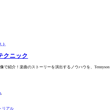
スト
作テクニック
介！楽曲のストーリーを演出するノウハウを、TennysonことLu
n
,
トリアル