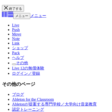
終了する
メニュー
メニュー
Live
Push
Move
Note
Link
ショップ
Pack
ヘルプ
その他
Live 12の無償体験
ログイン／登録
その他のページ
ブログ
Ableton for the Classroom
Abletonが提案する専門学校／大学向け音楽教育
認定トレーニング