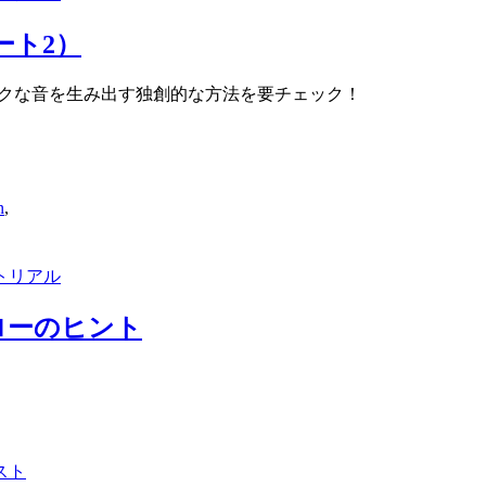
ート2）
ークな音を生み出す独創的な方法を要チェック！
n
,
トリアル
クフローのヒント
スト