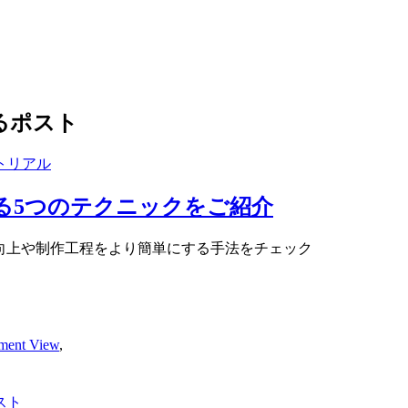
いるポスト
トリアル
る5つのテクニックをご紹介
、楽曲の向上や制作工程をより簡単にする手法をチェック
nt View
,
,
スト