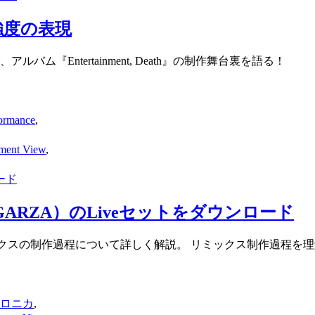
える強度の表現
『Entertainment, Death』の制作舞台裏を語る！
rmance
,
nt View
,
ード
ation／GARZA）のLiveセットをダウンロード
ARZA）が新作リミックスの制作過程について詳しく解説。 リミックス制作
トロニカ
,