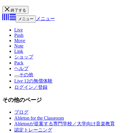
終了する
メニュー
メニュー
Live
Push
Move
Note
Link
ショップ
Pack
ヘルプ
その他
Live 12の無償体験
ログイン／登録
その他のページ
ブログ
Ableton for the Classroom
Abletonが提案する専門学校／大学向け音楽教育
認定トレーニング