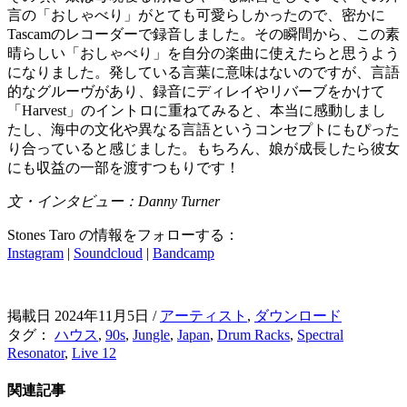
言の「おしゃべり」がとても可愛らしかったので、密かに
Tascamのレコーダーで録音しました。その瞬間から、この素
晴らしい「おしゃべり」を自分の楽曲に使えたらと思うよう
になりました。発している言葉に意味はないのですが、言語
的なグルーヴがあり、録音にディレイやリバーブをかけて
「Harvest」のイントロに重ねてみると、本当に感動しまし
たし、海中の文化や異なる言語というコンセプトにもぴった
り合っていると感じました。もちろん、娘が成長したら彼女
にも収益の一部を渡すつもりです！
文・インタビュー：Danny Turner
Stones Taro の情報をフォローする：
Instagram
|
Soundcloud
|
Bandcamp
掲載日 2024年11月5日
/
アーティスト
,
ダウンロード
タグ：
ハウス
,
90s
,
Jungle
,
Japan
,
Drum Racks
,
Spectral
Resonator
,
Live 12
関連記事