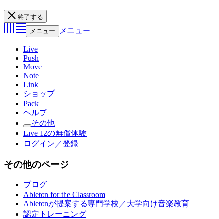
終了する
メニュー
メニュー
Live
Push
Move
Note
Link
ショップ
Pack
ヘルプ
その他
Live 12の無償体験
ログイン／登録
その他のページ
ブログ
Ableton for the Classroom
Abletonが提案する専門学校／大学向け音楽教育
認定トレーニング