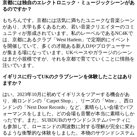
京都には独自のエレクトロニック・ミュージックシーンがあ
るのですか？
もちろんです。京都には活気に満ちたユニークな音楽シーン
があり、大学も多くあるため、若い音楽クリエイターのコミ
ュニティが形成されています。私のレーベルであるNC4Kで
は、京都にあるクラブ「West Harlem」で定期的にイベント
を開催していて、多くの才能ある新人DJやプロデューサー
が集まる場になっています。UKベースやガラージのシーン
はまだ小規模ですが、それを京都で育てていくことに情熱を
注いでいます。
イギリスに行ってUKのクラブシーンを体験したことはあり
ますか？
はい。2023年10月に初めてイギリスをツアーする機会があ
り、南ロンドンの「Carpet Shop」、リーズの「Wire」、西ロ
ンドンの「Next Door Records」など、素晴らしい会場でパフ
ォーマンスをしました。どの会場も音響が本当に素晴らしか
ったです。また、SUBDUBのサウンドシステムパーティに
も参加して、ローエンドの周波数に対する理解が完全に変わ
るような衝撃的な体験をしました。本物のサウンドシステム