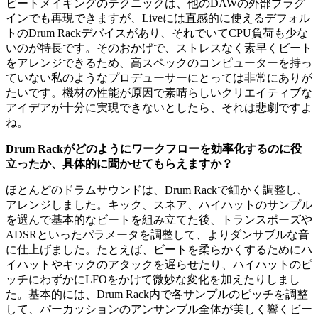
ビートメイキングのテクニックは、他のDAWの外部プラグ
インでも再現できますが、Liveには直感的に使えるデフォル
トのDrum Rackデバイスがあり、それでいてCPU負荷も少な
いのが特長です。そのおかげで、ストレスなく素早くビート
をアレンジできるため、高スペックのコンピューターを持っ
ていない私のようなプロデューサーにとっては非常にありが
たいです。機材の性能が原因で素晴らしいクリエイティブな
アイデアが十分に実現できないとしたら、それは悲劇ですよ
ね。
Drum Rackがどのようにワークフローを効率化するのに役
立ったか、具体的に聞かせてもらえますか？
ほとんどのドラムサウンドは、Drum Rackで細かく調整し、
アレンジしました。キック、スネア、ハイハットのサンプル
を選んで基本的なビートを組み立てた後、トランスポーズや
ADSRといったパラメータを調整して、よりダンサブルな音
に仕上げました。たとえば、ビートを柔らかくするためにハ
イハットやキックのアタックを遅らせたり、ハイハットのピ
ッチにわずかにLFOをかけて微妙な変化を加えたりしまし
た。基本的には、Drum Rack内で各サンプルのピッチを調整
して、パーカッションのアンサンブル全体が美しく響くビー