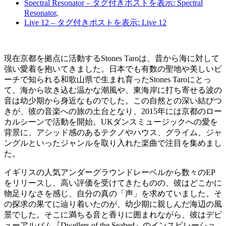
Spectral Resonator
– タグ付きポストを表示: Spectral
Resonator
,
Live 12
– タグ付きポストを表示: Live 12
現在京都を拠点に活動するStones Taroは、昔から海に対して
強い愛着を抱いてきました。日本でも有数の聖地や美しいビ
ーチで知られる和歌山県で生まれ育ったStones Taroにとっ
て、海から吹き込む温かな潮風や、東海岸に打ち寄せる波の
音は幼少期から身近なものでした。この自然との深い結びつ
きが、彼の音楽への旅の土台となり、2015年には京都のロー
カルシーンで活動を開始。UKダンスミュージックへの愛を
背景に、アシッド感のあるテクノやハウス、グライム、ジャ
ングルといったジャンルを取り入れた楽曲で注目を集めまし
た。
イギリスの人気アンダーグラウンドレーベルから数々のEP
をリリースし、高い評価を受けてきたものの、彼はどこかに
物足りなさを感じ、自分の真の「声」を求めていました。そ
の探求の果てに辿り着いたのが、幼少期に親しんだ海辺の風
景でした。そこに満ちる音と香りに囲まれながら、彼はデビ
ューアルバム『Dwellers of the Seabed』のインスピレーショ