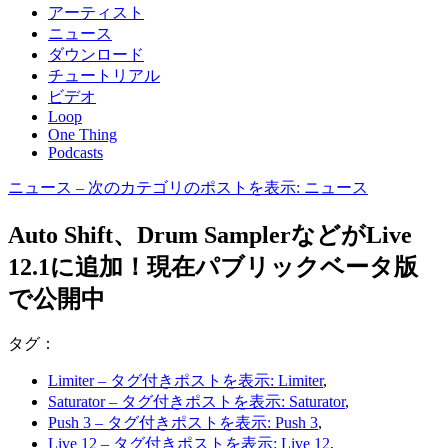
アーティスト
ニュース
ダウンロード
チュートリアル
ビデオ
Loop
One Thing
Podcasts
ニュース
– 次のカテゴリのポストを表示: ニュース
Auto Shift、Drum SamplerなどがLive
12.1に追加！現在パブリックベータ版
で公開中
タグ：
Limiter
– タグ付きポストを表示: Limiter
,
Saturator
– タグ付きポストを表示: Saturator
,
Push 3
– タグ付きポストを表示: Push 3
,
Live 12
– タグ付きポストを表示: Live 12
,