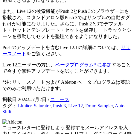
追加できるようになりました。
また、Live 12の検索機能がPush 2とPush 3のブラウザーにも
搭載され、スタンドアロン版Push 3ではサンプルの自動タグ
付けが可能になりました。さらに、Push 2と3でデフォル
ト・セットとテンプレート・セットを保存し、トラックとシ
ーンを移動してセットを整理できるようになりました。
Pushのアップデートを含むLive 12.1の詳細については、
リリ
ースノート
をご覧ください。
Live 12ユーザーの方は、
ベータプログラム* に参加
すること
で今すぐ無料アップデートを試すことができます。
*注: リリースノートおよび Ableton ベータプログラムは英語
でのみご利用いただけます。
掲載日 2024年7月2日
/
ニュース
タグ：
Limiter
,
Saturator
,
Push 3
,
Live 12
,
Drum Sampler
,
Auto
Shift
ニュースレターに登録しよう
登録するメールアドレスを入
力してください。割引、チュートリアル、ダウンロード可能