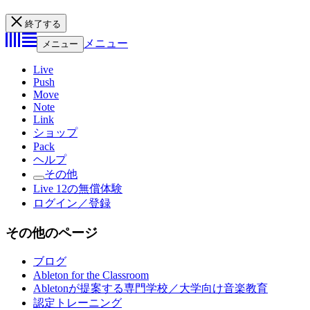
終了する
メニュー
メニュー
Live
Push
Move
Note
Link
ショップ
Pack
ヘルプ
その他
Live 12の無償体験
ログイン／登録
その他のページ
ブログ
Ableton for the Classroom
Abletonが提案する専門学校／大学向け音楽教育
認定トレーニング