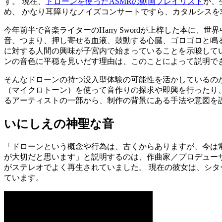
す。 現在、
ドローンを使ったASMRの動画プレイリスト
が、
め、 かなり耳障りなノイズコンサートですら、カタルシス
今年前半で音楽ライターのHarry Swordが上梓した本に、世界
音、つまり、押し寄せる血液、鼓動する心臓、ゴロゴロと鳴
に対する人間の興味が子宮内で始まっていることを示唆してい
ンの音色に平穏を見いだす理由は、このことによって説明で
そんなドローンの持つ没入型体験の可能性を活かしているのが、Liv
（マイクロトーン）を使って音作りの探求や即興を行ったり、
るアーティストの一部から、制作の背景にある手法や意図を
いにしえの神聖な音
「ドローンという概念や行為は、古くからありますが、今は
が大切だと思います」と説明するのは、作曲家／プロデューサーの
がステレオでよく再生されていました。 現在の彼女は、シ
ています。