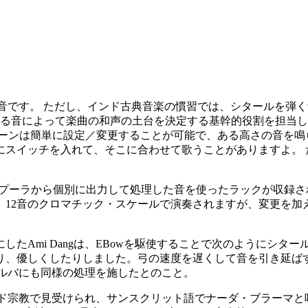
トの音です。 ただし、インド古典音楽の慣習では、シタールを
る音によって楽曲の和声の土台を決定する基幹的役割を担当します
ローンは簡単に設定／変更することが可能で、ある高さの音を鳴
にスイッチを入れて、そこに合わせて歌うことがありますよ。 
タンプーラから個別に出力して処理した音を使ったラックが収録され
12音のクロマチック・スケールで演奏されますが、変更を加
たAmi Dangは、EBowを駆使することで次のようにシタ
り、優しくしたりしました。弓の速度を遅くして音を引き延ば
ディルバにも同様の処理を施したとのこと。
のインド宗教で見受けられ、サンスクリット語でナーダ・ブラーマ