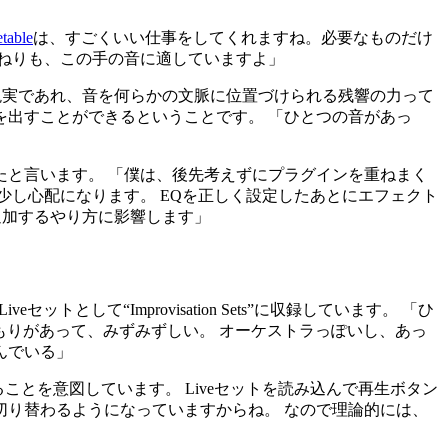
table
は、すごくいい仕事をしてくれますね。必要なものだけ
ねりも、この手の音に適していますよ」
あれ現実であれ、音を何らかの文脈に位置づけられる残響の力って
出すことができるということです。 「ひとつの音があっ
と言います。 「僕は、後先考えずにプラグインを重ねまく
少し心配になります。 EQを正しく設定したあとにエフェクト
追加するやり方に影響します」
として“Improvisation Sets”に収録しています。 「ひ
、ぬくもりがあって、みずみずしい。 オーケストラっぽいし、あっ
んでいる」
ことを意図しています。 Liveセットを読み込んで再生ボタン
り替わるようになっていますからね。 なので理論的には、