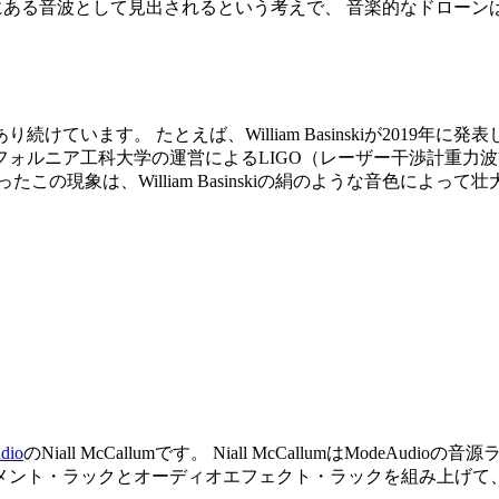
にある音波として見出されるという考えで、 音楽的なドロー
。 たとえば、William Basinskiが2019年に発表した『O
ォルニア工科大学の運営によるLIGO（レーザー干渉計重力
の現象は、William Basinskiの絹のような音色によ
dio
のNiall McCallumです。 Niall McCallumはMo
ト・ラックとオーディオエフェクト・ラックを組み上げて、音色