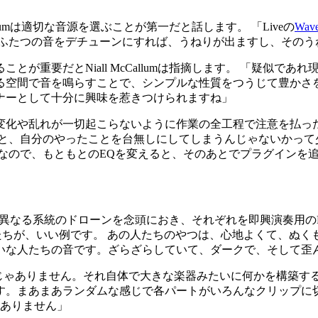
llumは適切な音源を選ぶことが第一だと話します。 「Liveの
Wave
、ふたつの音をデチューンにすれば、うねりが出ますし、そのう
が重要だとNiall McCallumは指摘します。 「疑似で
る空間で音を鳴らすことで、シンプルな性質をつうじて豊かさを
ナーとして十分に興味を惹きつけられますね」
変化や乱れが一切起こらないように作業の全工程で注意を払った
と、自分のやったことを台無しにしてしまうんじゃないかって
なので、もともとのEQを変えると、そのあとでプラグインを
の異なる系統のドローンを念頭におき、それぞれを即興演奏用のLiveセット
みたいな人たちが、いい例です。 あの人たちのやつは、心地よくて
)みたいな人たちの音です。ざらざらしていて、ダークで、そして歪
じゃありません。それ自体で大きな楽器みたいに何かを構築する
す。まあまあランダムな感じで各パートがいろんなクリップに切
はありません」