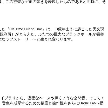
ンは、この神聖な宇宙の響きを表現したものであると同時に、そ
n Time Out of Time』は、13億年まえに起こった天文現
波観測所）がとらえた、ふたつの巨大なブラックホールが衝突
って壮大なラブストーリーへと生まれ変わります。
deAudioの音源ライブラリから、濃密なベースや輝くような空間音、そしてく
を成形するための精度と操作性をさらにDrone Labへ提