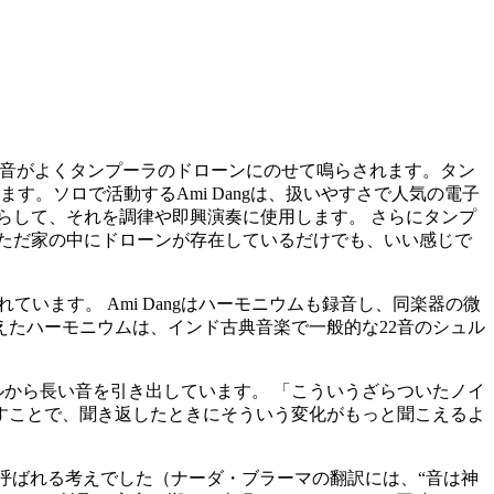
弾く音がよくタンプーラのドローンにのせて鳴らされます。タン
。ソロで活動するAmi Dangは、扱いやすさで人気の電子
らして、それを調律や即興演奏に使用します。 さらにタンプ
ただ家の中にドローンが存在しているだけでも、いい感じで
ています。 Ami Dangはハーモニウムも録音し、同楽器の微
えたハーモニウムは、インド古典音楽で一般的な22音のシュル
ールから長い音を引き出しています。 「こういうざらついたノイ
すことで、聞き返したときにそういう変化がもっと聞こえるよ
と呼ばれる考えでした（ナーダ・ブラーマの翻訳には、“音は神