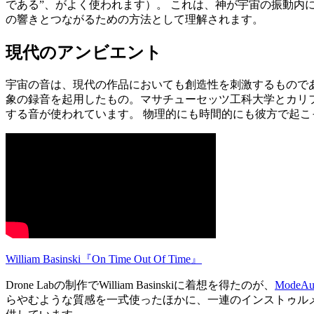
である”、がよく使われます）。 これは、神が宇宙の振動内
の響きとつながるための方法として理解されます。
現代のアンビエント
宇宙の音は、現代の作品においても創造性を刺激するものであり続けています
象の録音を起用したもの。マサチューセッツ工科大学とカリフ
する音が使われています。 物理的にも時間的にも彼方で起こったこ
William Basinski『On Time Out Of Time』
Drone Labの制作でWilliam Basinskiに着想を得たのが、
ModeAu
らやむような質感を一式使ったほかに、一連のインストゥルメン