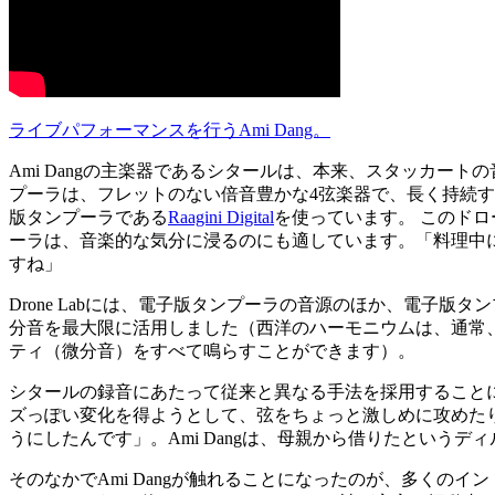
ライブパフォーマンスを行うAmi Dang。
Ami Dangの主楽器であるシタールは、本来、スタッカー
プーラは、フレットのない倍音豊かな4弦楽器で、長く持続す
版タンプーラである
Raagini Digital
を使っています。 このド
ーラは、音楽的な気分に浸るのにも適しています。「料理中
すね」
Drone Labには、電子版タンプーラの音源のほか、電子版
分音を最大限に活用しました（西洋のハーモニウムは、通常、
ティ（微分音）をすべて鳴らすことができます）。
シタールの録音にあたって従来と異なる手法を採用することにし
ズっぽい変化を得ようとして、弦をちょっと激しめに攻めた
うにしたんです」。Ami Dangは、母親から借りたという
そのなかでAmi Dangが触れることになったのが、多く