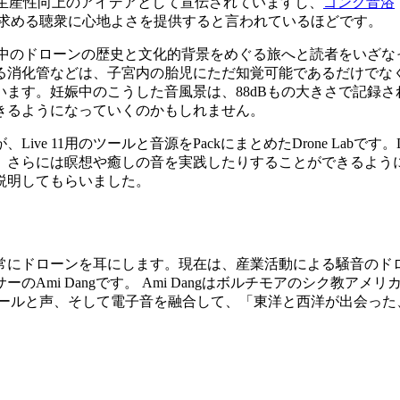
生産性向上のアイデアとして宣伝されていますし、
ゴング音浴
を求める聴衆に心地よさを提供すると言われているほどです。
中のドローンの歴史と文化的背景をめぐる旅へと読者をいざなった『Mon
る消化管などは、子宮内の胎児にただ知覚可能であるだけでな
ます。妊娠中のこうした音風景は、88dBもの大きさで記録
きるようになっていくのかもしれません。
e 11用のツールと音源をPackにまとめたDrone Labです。
さらには瞑想や癒しの音を実践したりすることができるように考
説明してもらいました。
常にドローンを耳にします。現在は、産業活動による騒音のドロ
Ami Dangです。 Ami Dangはボルチモアのシク教ア
タールと声、そして電子音を融合して、「東洋と西洋が出会った