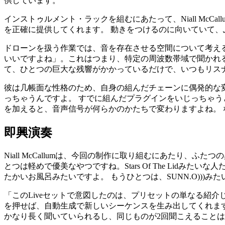
供しています。
インストゥルメント・ラックを組むにあたって、Niall McCa
を正確に提供してくれます。 動きをつけるのに向いていて
ドローンを扱う作業では、音を存在させる空間について考えること
いいですよね」。これはつまり、特定の周波数帯域で聞かれ
て、ひとつの巨大な残響がかかっているだけで、いつもリス
彼は几帳面な性格のため、自身の組んだチェーンに偶発的な
っちゃうんですよ。 すでに組んだプラグインをいじっちゃう
を加えると、音声信号が何らかのかたちで変わりますよね。 
即興演奏
Niall McCallumは、今回の制作に取り組むにあたり、ふたつ
とつは軽めで優美なやつですね。Stars Of The Lid
たかいお風呂みたいですよ。 もうひとつは、SUNN.O))
「このLiveセットで意図したのは、プリセットの単なる紹介
を押せば、自動生成で新しいシーケンスを生み出してくれま
かなり長く聞いていられるし、同じものが2回聞こえること