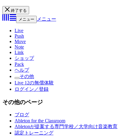
終了する
メニュー
メニュー
Live
Push
Move
Note
Link
ショップ
Pack
ヘルプ
その他
Live 12の無償体験
ログイン／登録
その他のページ
ブログ
Ableton for the Classroom
Abletonが提案する専門学校／大学向け音楽教育
認定トレーニング