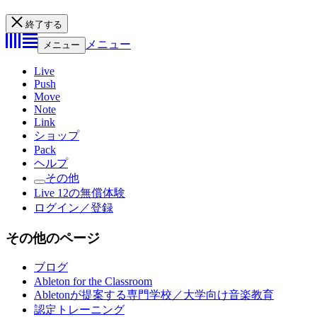
終了する
メニュー
メニュー
Live
Push
Move
Note
Link
ショップ
Pack
ヘルプ
その他
Live 12の無償体験
ログイン／登録
その他のページ
ブログ
Ableton for the Classroom
Abletonが提案する専門学校／大学向け音楽教育
認定トレーニング