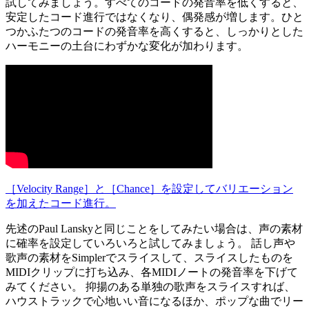
試してみましょう。すべてのコードの発音率を低くすると、
安定したコード進行ではなくなり、偶発感が増します。ひと
つかふたつのコードの発音率を高くすると、しっかりとした
ハーモニーの土台にわずかな変化が加わります。
［Velocity Range］と［Chance］を設定してバリエーション
を加えたコード進行。
先述のPaul Lanskyと同じことをしてみたい場合は、声の素材
に確率を設定していろいろと試してみましょう。 話し声や
歌声の素材をSimplerでスライスして、スライスしたものを
MIDIクリップに打ち込み、各MIDIノートの発音率を下げて
みてください。 抑揚のある単独の歌声をスライスすれば、
ハウストラックで心地いい音になるほか、ポップな曲でリー