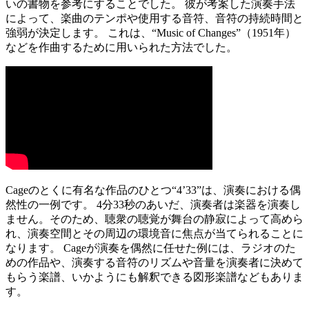
いの書物を参考にすることでした。 彼が考案した演奏手法
によって、楽曲のテンポや使用する音符、音符の持続時間と
強弱が決定します。 これは、“Music of Changes”（1951年）
などを作曲するために用いられた方法でした。
Cageのとくに有名な作品のひとつ“4’33”は、演奏における偶
然性の一例です。 4分33秒のあいだ、演奏者は楽器を演奏し
ません。そのため、聴衆の聴覚が舞台の静寂によって高めら
れ、演奏空間とその周辺の環境音に焦点が当てられることに
なります。 Cageが演奏を偶然に任せた例には、ラジオのた
めの作品や、演奏する音符のリズムや音量を演奏者に決めて
もらう楽譜、いかようにも解釈できる図形楽譜などもありま
す。