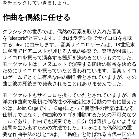
をチェックしていきましょう。
作曲を偶然に任せる
クラシックの世界では、偶然の要素を取り入れた音楽
を“aleatoric”と言います。これはラテン語でサイコロを意味
する“alea”に由来します。 音楽サイコロゲームは、18世紀末
に客間でピアニストが興じる人気の娯楽で、楽譜が付属し、
サイコロを振って演奏する箇所を決めるというものでした。
モーツァルトは、メヌエットで演奏する箇所の順番を決める
ためにサイコロを振っていたと言われています。音楽サイコ
ロゲームでとくに有名な曲の制作者とされていますが、その
曲は彼の死後まで発表されることはありませんでした。
モーツァルトもサイコロを扱っていたとされていますが、西
洋の作曲家で最初に偶然性や不確定性を活動の中心に据えた
のは、John Cageです。 Cageにとって偶然性の音楽は単なる
仕掛けではなく、作曲家のエゴを排除するための不可欠なツ
ールであり、作曲でも演奏でも、自分では選択しないような
結果を生み出すための方法でした。Cageによる偶然性の重
要な作曲手法のひとつは、『易経』と呼ばれる古代中国の占