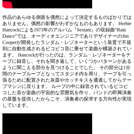
作品のあらゆる側面を偶然によって決定するものばかりでは
ありません。偶然の影響がわずかなものもあります。 Herbie
Hancockによる1973年のアルバム『Sextant』の収録曲“Rain
Dance”では、オーディオエンジニアでありデザイナーのJim
Cooperが開発したランダム・レゾネーターという装置で不規
則に自動生成されるピコピコ音に乗せて楽曲が構築されてい
ます。 Hancockが行ったのは、ランダム・レゾネーターをテ
ープに録音し、それを聞き返して、いくつかパターンがある
ように聞こえる部分を見つけることでした。 その部分は1分
間のテープループとなってスタジオ内を周り、テープを引っ
張るために配置された灰皿やホッチキスを通過してからテー
プマシンに戻ります。 ループの中に録音されているピコピ
コした音が楽曲の宇宙的な雰囲気を作り、バンドの即興演奏
の基盤を提供したからこそ、演奏者の探求する方向性が実現
しています。