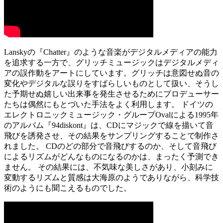
Lanskyの『Chatter』のような音楽がデジタルメディアの能力
を追求する一方で、グリッチミュージックはデジタルメディ
アの誤作動をアートにしています。グリッチは意図せぬ音の
変化やデジタルな誤りをすばらしいものとして扱い、そうし
た予期せぬ嬉しい出来事を発生させるためにプロデューサー
たちは偶然にもとづいた手法をよく利用します。 ドイツの
エレクトロニックミュージック・グループOvalによる1995年
のアルバム『94diskont』は、CDにマジックで線を描いて音
飛びを誘発させ、その結果をサンプリングすることで制作さ
れました。 CDのどの部分で音飛びするのか、そして音飛び
によるリズムがどんなものになるのかは、まったく予測でき
ません。 その結果には、不気味な美しさがあり、小刻みに
変動するリズムと質感は大海原のようでありながら、科学技
術のようにも聞こえるものでした。