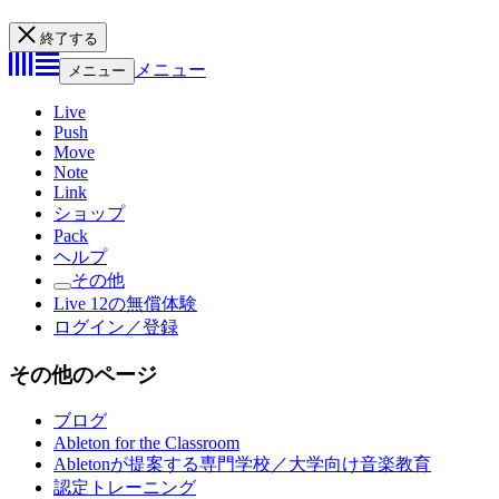
終了する
メニュー
メニュー
Live
Push
Move
Note
Link
ショップ
Pack
ヘルプ
その他
Live 12の無償体験
ログイン／登録
その他のページ
ブログ
Ableton for the Classroom
Abletonが提案する専門学校／大学向け音楽教育
認定トレーニング