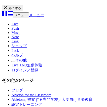
終了する
メニュー
メニュー
Live
Push
Move
Note
Link
ショップ
Pack
ヘルプ
その他
Live 12の無償体験
ログイン／登録
その他のページ
ブログ
Ableton for the Classroom
Abletonが提案する専門学校／大学向け音楽教育
認定トレーニング