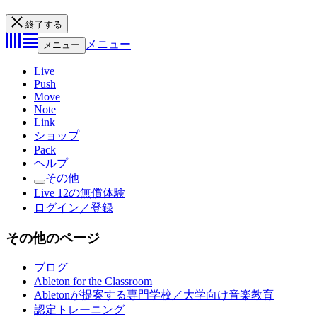
終了する
メニュー
メニュー
Live
Push
Move
Note
Link
ショップ
Pack
ヘルプ
その他
Live 12の無償体験
ログイン／登録
その他のページ
ブログ
Ableton for the Classroom
Abletonが提案する専門学校／大学向け音楽教育
認定トレーニング