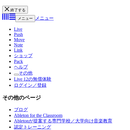
終了する
メニュー
メニュー
Live
Push
Move
Note
Link
ショップ
Pack
ヘルプ
その他
Live 12の無償体験
ログイン／登録
その他のページ
ブログ
Ableton for the Classroom
Abletonが提案する専門学校／大学向け音楽教育
認定トレーニング