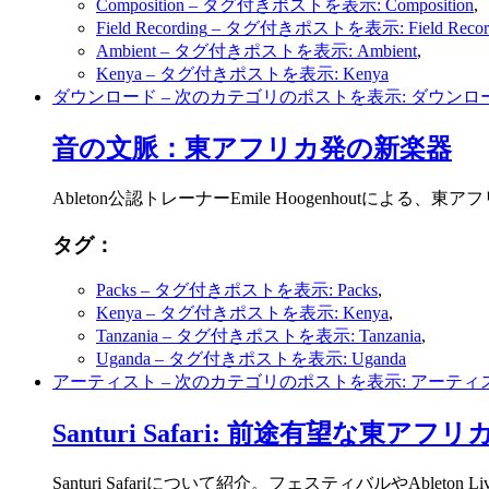
Composition
– タグ付きポストを表示: Composition
,
Field Recording
– タグ付きポストを表示: Field Record
Ambient
– タグ付きポストを表示: Ambient
,
Kenya
– タグ付きポストを表示: Kenya
ダウンロード
– 次のカテゴリのポストを表示: ダウンロ
音の文脈：東アフリカ発の新楽器
Ableton公認トレーナーEmile Hoogenhoutに
タグ：
Packs
– タグ付きポストを表示: Packs
,
Kenya
– タグ付きポストを表示: Kenya
,
Tanzania
– タグ付きポストを表示: Tanzania
,
Uganda
– タグ付きポストを表示: Uganda
アーティスト
– 次のカテゴリのポストを表示: アーティ
Santuri Safari: 前途有望な東アフリ
Santuri Safariについて紹介。フェスティバルやA