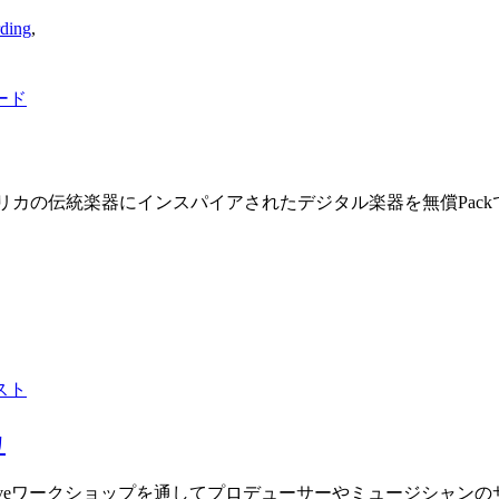
ing
,
ード
よる、東アフリカの伝統楽器にインスパイアされたデジタル楽器を無償Pa
スト
カ
bleton Liveワークショップを通してプロデューサーやミュー