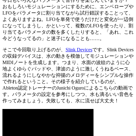
今日もいろんなパラメータで音作りを楽しんでいますか？
おもしろいモジュレーションにするために、エンベロープや
LFOをパラメータに割り当てながら試行錯誤することって、
よくありますよね。LFOを単発で使うだけだと変化が一辺倒
になってしまうし、かといって、複数のLFOを使ったり、割
り当てるパラメータの数を多くしたりすると、「あれ、これ
今どうなってるの」と迷子になることも……。
そこで今回取り上げるのが、
Slink Devices
です。Slink Devices
の収録デバイスは、水の動きを模倣してモジュレーションや
MIDIノートを生成します。つまり、水面の波紋のように心
地よくゆらぐパッドや、津波のように激しくうねるベース、
流れるようにしなやかな抑揚のメロディーをシンプルな操作
で作れるということ。その様子を紹介しているのが、
Ableton認定トレーナーのJunichi Oguroによるこちらの動画で
す。パラメータの設定を参考にしつつ、水も滴るいい音色を
作ってみましょう。失敗しても、水に流せば大丈夫！