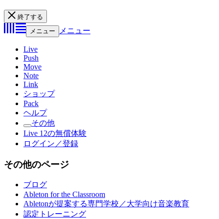
終了する
メニュー
メニュー
Live
Push
Move
Note
Link
ショップ
Pack
ヘルプ
その他
Live 12の無償体験
ログイン／登録
その他のページ
ブログ
Ableton for the Classroom
Abletonが提案する専門学校／大学向け音楽教育
認定トレーニング