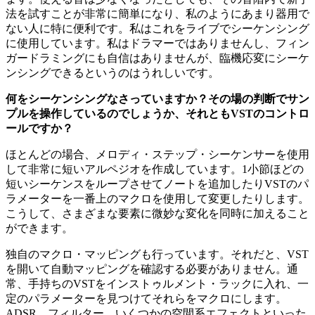
法を試すことが非常に簡単になり、私のようにあまり器用で
ない人に特に便利です。私はこれをライブでシーケンシング
に使用しています。私はドラマーではありませんし、フィン
ガードラミングにも自信はありませんが、臨機応変にシーケ
ンシングできるというのはうれしいです。
何をシーケンシングなさっていますか？その場の判断でサン
プルを操作しているのでしょうか、それともVSTのコントロ
ールですか？
ほとんどの場合、メロディ・ステップ・シーケンサーを使用
して非常に短いアルペジオを作成しています。1小節ほどの
短いシーケンスをループさせてノートを追加したりVSTのパ
ラメーターを一番上のマクロを使用して変更したりします。
こうして、さまざまな要素に微妙な変化を同時に加えること
ができます。
独自のマクロ・マッピングも行っています。それだと、VST
を開いて自動マッピングを確認する必要がありません。通
常、手持ちのVSTをインストゥルメント・ラックに入れ、一
定のパラメーターを見つけてそれらをマクロにします。
ADSR、フィルター、いくつかの空間系エフェクトといった