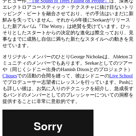
デビュー作
『The Sound of Trees Falling on People』
は、深奥な
エレクトロアコースティック・テクスチャに抜け目ないトリ
ッピング・ビートを融合させており、その手法はいまだに新
鮮みを失っていません。それから6年後にSeekaeがリリース
した新アルバム『The Worry』は絶賛を受けています。ひっ
そりとしたスタートからの決定的な進化は際立っており、見
事なまでに成熟し自信に満ちた新たなスタイルへの動きを見
せています。
オリジナル・メンバーのひとりGeorge Nicholasは、Abletonコ
ミュニティのメンバーでもあります。Seekaeとしてのツアー
や（同じくシドニー出身のHamish Dixonとのプロジェクト）
Cliques
での活動の合間を縫って、彼はシドニーの
Live School
でプロデューサー志望者にレッスンを行っています。Pushに
も詳しい彼は、お気に入りのテクニックを紹介し、急成長す
るバンドのメンバーとしてのプレッシャーについての洞察を
提供することに非常に意欲的です。