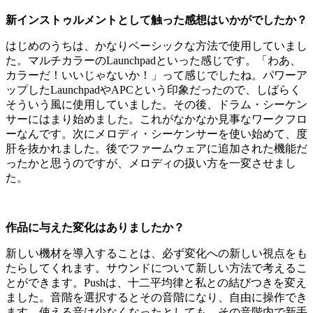
新インストゥルメントとして触った感想はいかがでしたか？
はじめのうちは、かなりベーシックな方法で使用していまし
た。マルチカラーのLaunchpadといった感じです。「わあ、
カラーだ！いいじゃないか！」って感じでしたね。パワーア
ップしたLaunchpadやAPCという印象だったので、しばらく
そういう風に使用していました。その後、ドラム・シーケン
サーにはまり始めました。これがなかなか見事なワークフロ
ーなんです。次にメロディ・シーケンサーを使い始めて、度
肝を抜かれました。後でファームウェアに追加された機能だ
ったかと思うのですが、メロディの扱い方を一変させまし
た。
作品に与えた変化はありましたか？
新しい機材を導入することは、必ず変化への新しい視点をも
たらしてくれます。サウンドについて新しい方法で考えるこ
とができます。Pushは、十二平均律と私との結びつきを変え
ました。音階を選択するとその音階になり、自由に操作でき
ます。使える音は少なくなったとしても、その音階内で新手