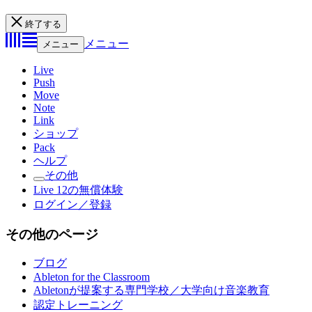
終了する
メニュー
メニュー
Live
Push
Move
Note
Link
ショップ
Pack
ヘルプ
その他
Live 12の無償体験
ログイン／登録
その他のページ
ブログ
Ableton for the Classroom
Abletonが提案する専門学校／大学向け音楽教育
認定トレーニング