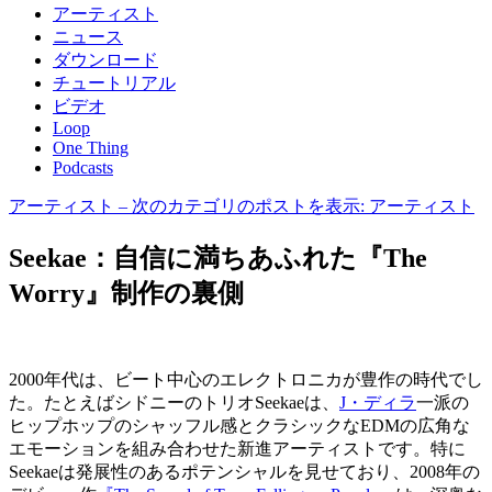
アーティスト
ニュース
ダウンロード
チュートリアル
ビデオ
Loop
One Thing
Podcasts
アーティスト
– 次のカテゴリのポストを表示: アーティスト
Seekae：自信に満ちあふれた『The
Worry』制作の裏側
2000年代は、ビート中心のエレクトロニカが豊作の時代でし
た。たとえばシドニーのトリオSeekaeは、
J・ディラ
一派の
ヒップホップのシャッフル感とクラシックなEDMの広角な
エモーションを組み合わせた新進アーティストです。特に
Seekaeは発展性のあるポテンシャルを見せており、2008年の