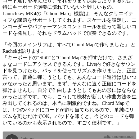
コード進行を考えたり、それをうまく演奏したりするのは、
特にキーボード演奏に慣れていないと難しいもの。
Launchkey MK4の「Chord Map」機能は、そんなクリエイテ
ィブな課題をサポートしてくれます。スケールを設定し、エ
ンコーダーやパフォーマンスコントロールを使って新しいコ
ードを発見し、それをドラムパッドで演奏できるのです。
「今回のメインリフは、すべてChord Mapで作りました」 と
Rachelは語ります。
「キーボードの"Shift"と"Chord Map"を押すだけで、さまざ
まなコードにアクセスできるんです。Live内で好きなサウン
ドを見つけたら、パッドを使ってリズムを作りました。正直
言って、普通に弾こうとしても、あんなコード進行は思いつ
かなかったと思います。まず、そんなに速く正確にコードを
弾けませんし、自分で作曲しようとしてもあの形にはならな
かったはずです。でも、こうして機材が新しい作曲方法を生
み出してくれるのは、本当に刺激的ですね。Chord Mapで
は、1つのパッドにコードが割り当てられるので、単純にリ
ズムを刻むだけでOK。パッドを叩くと、今どのコードを弾
いているのかも表示されるので、すごく便利です。」