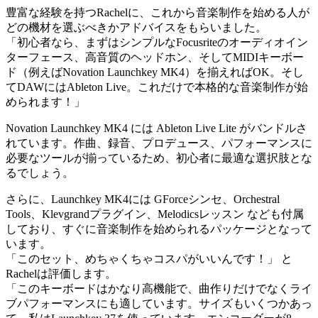
豊富な経験を持つRachelに、これから音楽制作を始める人が
どの機材を選ぶべきかアドバイスをもらいました。
「初心者なら、まずはシンプルなFocusriteのオーディオイン
ターフェース、高音質のヘッドホン、そしてMIDIキーボー
ド（例えばNovation Launchkey MK4）を揃えればOK。そし
てDAWにはAbleton Live。これだけで本格的な音楽制作が始
められます！」
Novation Launchkey MK4 には Ableton Live Lite がバンドルさ
れています。作曲、録音、プロデュース、パフォーマンスに
必要なツールが揃っているため、初心者に最適な選択肢とな
るでしょう。
さらに、Launchkey MK4には GForceシンセ、Orchestral
Tools、Klevgrandプラグイン、Melodicsレッスン なども付属
しており、すぐに音楽制作を始められるパッケージとなって
います。
「このセット、めちゃくちゃコスパがいいんです！」 と
Rachelは評価します。
「このキーボードはかなり高機能で、曲作りだけでなくライ
ブパフォーマンスにも適しています。サイズもいくつかあっ