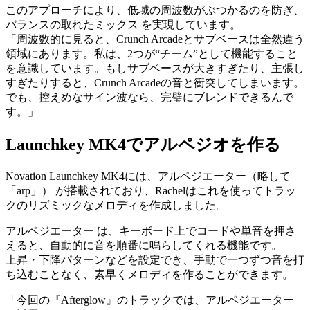
このアプローチにより、低域の周波数がぶつかるのを防ぎ、
バランスの取れたミックス を実現しています。
「周波数的に見ると、Crunch Arcadeとサブベースは全然違う
領域にあります。私は、2つが“チーム”として機能すること
を意識しています。もしサブベースが大きすぎたり、主張し
すぎたりすると、Crunch Arcadeの音と衝突してしまいます。
でも、控えめなサイン波なら、完璧にブレンドできるんで
す。」
Launchkey MK4でアルペジオを作る
Novation Launchkey MK4には、アルペジエーター（略して
「arp」） が搭載されており、Rachelはこれを使ってトラッ
クのリズミックなメロディを作成しました。
アルペジエーター は、キーボード上でコードや単音を押さ
えると、自動的に音を順番に鳴らしてくれる機能です。
上昇・下降パターンなどを設定でき、手動で一つずつ音を打
ち込むことなく、素早くメロディを作ることができます。
「今回の『Afterglow』のトラックでは、アルペジエーター