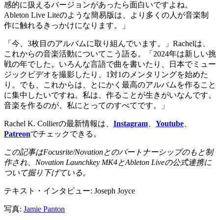
感的に扱えるバージョンがあったら面白いですよね。
Ableton Live Liteのような簡易版は、より多くの人が音楽制
作に触れるきっかけになります。」
「今、3枚目のアルバムに取り組んでいます。」Rachelは、
これからの音楽活動についてこう語る。「2024年は新しい挑
戦の年でした。いろんな言語で曲を書いたり、日本でミュー
ジックビデオを撮影したり、1対1のメンタリングを始めた
り。でも、これからは、とにかく最高のアルバムを作ること
に集中したいですね。私は、作ることが生きがいなんです。
音楽を作るのが、私にとってのすべてです。」
Rachel K. Collierの最新情報は、
Instagram
、
Youtube
、
Patreon
でチェックできる。
この記事はFocusrite/Novationとのパートナーシップのもと制
作され、Novation Launchkey MK4とAbleton Liveの公式連携に
ついて掘り下げている。
テキスト・インタビュー: Joseph Joyce
写真:
Jamie Panton