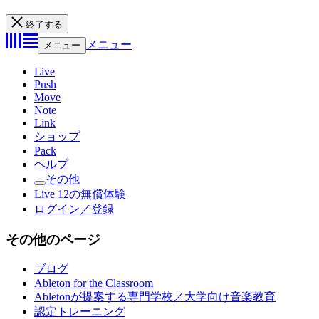
終了する
メニュー
メニュー
Live
Push
Move
Note
Link
ショップ
Pack
ヘルプ
その他
Live 12の無償体験
ログイン／登録
その他のページ
ブログ
Ableton for the Classroom
Abletonが提案する専門学校／大学向け音楽教育
認定トレーニング