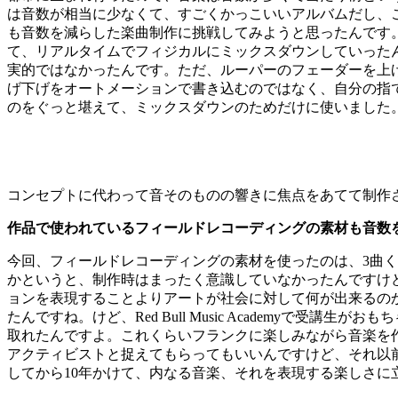
は音数が相当に少なくて、すごくかっこいいアルバムだし、
も音数を減らした楽曲制作に挑戦してみようと思ったんです。それで、E
て、リアルタイムでフィジカルにミックスダウンしていった
実的ではなかったんです。ただ、ルーパーのフェーダーを上げ
げ下げをオートメーションで書き込むのではなく、自分の指
のをぐっと堪えて、ミックスダウンのためだけに使いました
コンセプトに代わって音そのものの響きに焦点をあてて制作された『Worl
作品で使われているフィールドレコーディングの素材も音数
今回、フィールドレコーディングの素材を使ったのは、3曲
かというと、制作時はまったく意識していなかったんですけ
ョンを表現することよりアートが社会に対して何が出来るの
たんですね。けど、Red Bull Music Academyで
取れたんですよ。これくらいフランクに楽しみながら音楽を
アクティビストと捉えてもらってもいいんですけど、それ以
してから10年かけて、内なる音楽、それを表現する楽しさに