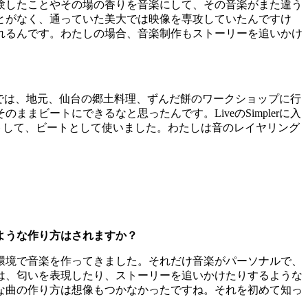
験したことやその場の香りを音楽にして、その音楽がまた違う
とがなく、通っていた美大では映像を専攻していたんですけ
れるんです。わたしの場合、音楽制作もストーリーを追いかけ
zuka”では、地元、仙台の郷土料理、ずんだ餅のワークショップに行
ビートにできるなと思ったんです。LiveのSimplerに入
ィットして、ビートとして使いました。わたしは音のレイヤリング
ような作り方はされますか？
た環境で音楽を作ってきました。それだけ音楽がパーソナルで、
は、匂いを表現したり、ストーリーを追いかけたりするような
な曲の作り方は想像もつかなかったですね。それを初めて知っ