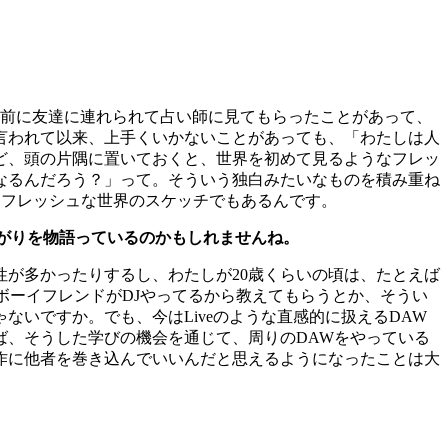
年前に友達に連れられて占い師に見てもらったことがあって、
言われて以来、上手くいかないことがあっても、「わたしは人
ど、頭の片隅に置いておくと、世界を初めて見るようなフレッ
なるんだろう？」って。そういう独白みたいなものを積み重ね
よるフレッシュな世界のスケッチでもあるんです。
広がりを物語っているのかもしれませんね。
が多かったりするし、わたしが20歳くらいの頃は、たとえば
ボーイフレンドがDJやってるから教えてもらうとか、そうい
いですか。でも、今はLiveのような直感的に扱えるDAW
ば、そうした学びの機会を通じて、周りのDAWをやっている
作に他者を巻き込んでいいんだと思えるようになったことは大