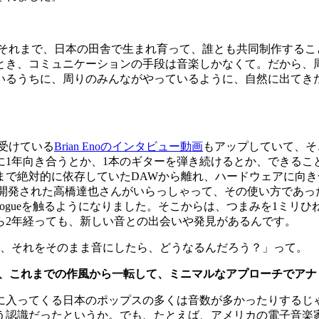
cademyです。それまで、日本の田舎で生まれ育って、誰とも共同
とき、コミュニケーションの手段は音楽しかなくて。だから、
いるうちに、周りのみんながやっているように、自然に出てき
。
響を受けている
Brian Enoのインタビュー動画
もアップしていて、そ
に1年向き合うとか、1本のギターを弾き続けるとか、できるこ
絶対的に依存していたDAWから離れ、ハードウェアに向き合っ
onologueを開発された高橋達也さんがいらっしゃって、その使い
Monologueを触るようになりました。そこからは、つまみを
ら2年経っても、新しい音との出会いや発見があるんです。
、それをそのまま音にしたら、どうなるんだろう？」って。
nologue』は、これまでの作風から一転して、ミニマルなアプロ
に入ってくる日本のポップスの多くは音数が多かったりするじ
ったというか。でも、たとえば、アメリカの電子音楽家Laurie 