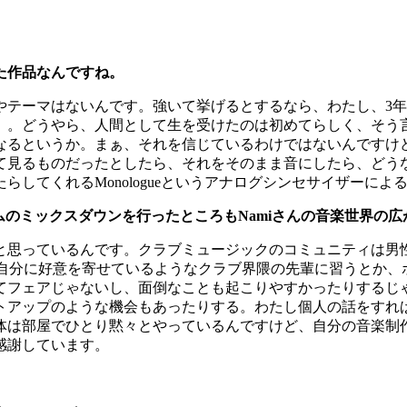
た作品なんですね。
やテーマはないんです。強いて挙げるとするなら、わたし、3
）。どうやら、人間として生を受けたのは初めてらしく、そう
なるというか。まぁ、それを信じているわけではないんですけ
て見るものだったとしたら、それをそのまま音にしたら、どう
してくれるMonologueというアナログシンセサイザーに
バムのミックスダウンを行ったところもNamiさんの音楽世界の
と思っているんです。クラブミュージックのコミュニティは男性
自分に好意を寄せているようなクラブ界隈の先輩に習うとか、
フェアじゃないし、面倒なことも起こりやすかったりするじゃな
トアップのような機会もあったりする。わたし個人の話をすれ
体は部屋でひとり黙々とやっているんですけど、自分の音楽制
感謝しています。