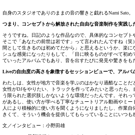
自身のスタジオでありのままの音の響きと戯れるNami Sato。
つまり、コンセプトから解放された自由な音楽制作を実践し
そうですね。日記のような作品なので、具体的なコンセプト
そこで「あなたの前世は岩です」って言われたんですね（笑
間として生きるのは初めてだから」と思えるというか、楽に
シュな感覚になったりもして、「目に映るものがすべて初め
ていったアルバムでもあり、音を出すたびに発見や驚きをもたら
Liveの自由度の高さを象徴するセッションビューで、アル
わたしは、女性が地方で音楽を学ぶのはかなり過酷なことだ
女性がDJをやりたい、トラックを作ってみたいと思ったら、
う限られた選択肢しかないような環境だったんです。それって
があるし、使い方が学べる丁寧なチュートリアル動画やミー
人により積極的に使い方を聞くようになりましたし、作業自
きくて、そういう機会を提供してもらっていることにいつも
文／インタビュー：小野田雄