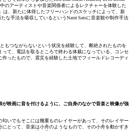
界中のアーティストや音楽関係者によるレクチャーを体験した
ogue』は、新たに体得したフリーハンドのスケッチによって、新
たな手法を吸収しているというNami Satoに音楽観や制作手法
くらい誰ともつながらないという状況を経験して、断絶されたものを
まって、電話を取るところで終わる体裁になっている、コンセ
に作ったもので、震災を経験した土地でフィールドレコーディ
師が映画に音を付けるように、ご自身のなかで音楽と映像が強
の匂いでもそこには幾重ものレイヤーがあって、そのレイヤー
分にとって、音楽は小舟のようなもので、その小舟を動かすき