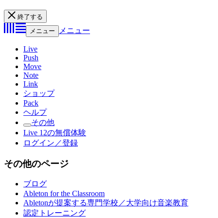
終了する
メニュー
メニュー
Live
Push
Move
Note
Link
ショップ
Pack
ヘルプ
その他
Live 12の無償体験
ログイン／登録
その他のページ
ブログ
Ableton for the Classroom
Abletonが提案する専門学校／大学向け音楽教育
認定トレーニング