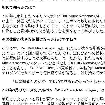
初めて知ったのは？
2018年に参加したベルリンでのRed Bull Music A
いまま、外国人だらけのコミュニティにポンと放り出された
えるまえに手を動かすしかなくて、そうやって試行錯誤して
に依存した音楽の作り方があることを身をもって学びました
その体験が大きな転機になったわけですね？
そうです。Red Bull Music Academyは、わたしが大きな影
ように」という話が語られていたんです。逆にひとつの機材
と試行錯誤することが大事なんだ、と。だから、わたしも今まで
Music AcademyでスタッフのひとりとしてKORG M
たこともあり、『Our Map Here』の完成後に、本格的に
ナログシンセサイザーは毎日違う音が鳴るし、触り始めてか
「目に映るものがすべて初めて見るものだったとしたら
2021年3月リリースのアルバム『World Sketch Mo
最近はまたちょっと流れが変わってきていますけど、街で耳
都市に生まれ育ったので、音楽は音数が多くて当たり前という認識だ