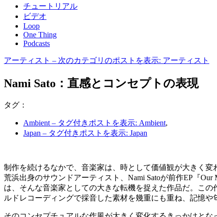
チュートリアル
ビデオ
Loop
One Thing
Podcasts
アーティスト
– 次のカテゴリのポストを表示: アーティスト
Nami Sato：直感とコンセプトの表現
タグ：
Ambient
– タグ付きポストを表示: Ambient
,
Japan
– タグ付きポストを表示: Japan
制作を続けるなかで、音楽家は、時として価値観が大きく変
荒浜出身のサウンドアーティスト、Nami Satoが前作EP『Our Map
は、そんな音楽家としての大きな転機を捉えた作品だ。この作
ルドレコーディングで採音した素材を幾重にも重ね、記憶や
そのコンセプチュアルな作風が大きく変化するきっかけとなったのは、世界