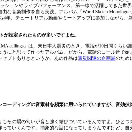
セッションやライブパフォーマンス、第一線で活躍してきた世
楽制作を自ら実践。アルバム『World Sketch Monol
めてから4年、チュートリアル動画やミートアップに参加しながら、新
プトが設定されたものが多いですよね。
MA callings』は、東日本大震災のとき、電話が10日間
ようにと思って作ったアルバム。だから、電話のコール音で始
』もコンセプトありきというか、あの作品は
震災関連の企画展
のため
レコーディングの音素材を頻繁に用いられていますが、音効技
りもその場の匂いが音と強く結びついているんですよ。ひとつ
作っていくんです。抽象的な話になってしまうんですけど、自