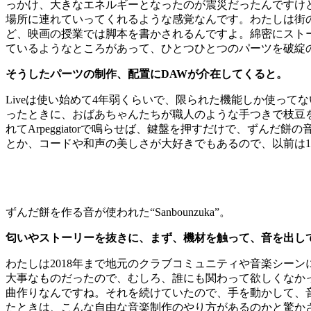
っかけ、大きなエネルギーとなったのが震災だったんですけ
場所に連れていってくれるような感覚なんです。わたしは街
ど、映画の授業では脚本を書かされるんですよ。綿密にスト
ているようなところがあって、ひとつひとつのパーツを破綻
そうしたパーツの制作、配置にDAWが介在してくると。
Liveは使い始めて4年弱くらいで、限られた機能しか使ってないん
ったときに、おばあちゃんたちが職人のような手つきで枝豆をす
れてArpeggiatorで鳴らせば、鍵盤を押すだけで、ず
とか、コードや和声の美しさが大好きでもあるので、以前は1
ずんだ餅を作る音が使われた“Sanbounzuka”。
匂いやストーリーを抜きに、まず、機材を触って、音を出し
わたしは2018年まで地元のクラブコミュニティや音楽シー
大事なものだったので、むしろ、誰にも関わって欲しくなか
曲作りなんですね。それを続けていたので、手を動かして、
たときは、こんな自由な音楽制作のやり方があるのかと驚か