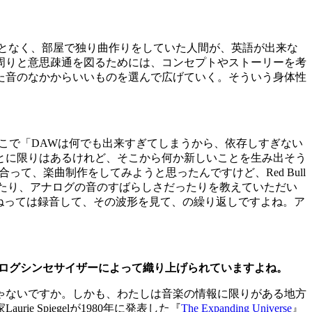
制作することなく、部屋で独り曲作りをしていた人間が、英語が出来な
周りと意思疎通を図るためには、コンセプトやストーリーを考
た音のなかからいいものを選んで広げていく。そういう身体性
こで「DAWは何でも出来すぎてしまうから、依存しすぎない
とに限りはあるけれど、そこから何か新しいことを生み出そう
て、楽曲制作をしてみようと思ったんですけど、Red Bull
方であったり、アナログの音のすばらしさだったりを教えていただい
1ミリひねっては録音して、その波形を見て、の繰り返しですよね。ア
ーチでアナログシンセサイザーによって織り上げられていますよね。
ゃないですか。しかも、わたしは音楽の情報に限りがある地方
Spiegelが1980年に発表した『
The Expanding Universe
』