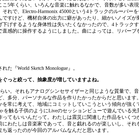
ここ5年くらい、いろんな音楽に触れるなかで、音数が多い表
lectro-Harmonix 45000という4トラックのルーパ
んですけど、機材自体の出力に癖があったり、細かいノイズが
下げするような身体性は失いたくなかったので、4トラックすべ
で直感的に操作するようにしました。曲によっては、リバーブ
。
d Sketch Monologue』。
をぐっと絞って、抽象度が増していますよね。
くらい。それもアナログシンセサイザーと同じような質量で、
ど、多分、パーソナルな作品を作りたかったからだと思います
かを常に考えて、地域にコミットしていこうという傾向が強くて
受講生がおもちゃを触る子供のようにLiveのセッションビューで遊
作ってもいいんだって。わたしは震災に関連した作品をいくつ
前にわたしは音楽家であって、音と戯れるのが楽しいし、それ
立ち返ったのが今回のアルバムなんだと思います。