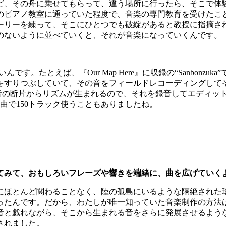
ど、その舟に乗せてもらって、違う場所に行ったら、そこで体
のピアノ教室に通っていた程度で、音楽の専門教育を受けたこ
ーリーを練って、そこにひとつでも破綻があると教授に指摘さ
のないように並べていくと、それが音楽になっていくんです。
です。たとえば、『Our Map Here』に収録の“Sanbon
りつぶしていて、その音をフィールドレコーディングしてそのまま
んだ餅の音の断片からリズムが生まれるので、それを録音してエデ
曲で150トラック使うこともありましたね。
てみて、おもしろいフレーズや響きを端緒に、曲を広げていく
ンにほとんど関わることなく、陸の孤島にいるような隔絶され
ったんです。だから、わたしが唯一知っていた音楽制作の方法
音と戯れながら、そこから生まれる音をさらに発展させるよう
されました。