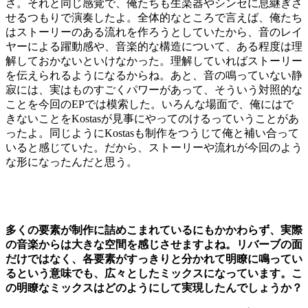
さ。それと同じ感覚で、俺たちも生楽器やシンセに息継ぎさ
せるつもりで演奏したよ。全体的なところで言えば、俺たち
はストーリーのある流れを作ろうとしていたから、音のレイ
ヤーによる躍動感や、音楽的な構造について、ある程度は理
解しておかないといけなかった。理解していればストーリー
を伝えられるようになるからね。あと、音の鳴っていない静
寂には、実はものすごくパワーがあって、そういう対照的な
ことを今回のEPでは模索した。いろんな場面で、俺にはで
きないことをKostasが見事にやってのけるっていうことがあ
ったよ。同じようにKostasも制作をつうじて俺と補い合って
いると感じていた。だから、ストーリーや流れが今回のよう
な形になったんだと思う。
多くの要素が制作に詰めこまれているにもかかわらず、実際
の音楽からは大きな空間を感じさせますよね。リバーブの面
だけではなく、各要素がすっきりと分かれて明瞭に鳴ってい
るという意味でも、広々としたミックスになっています。こ
の明瞭なミックスはどのようにして実現したんでしょうか？