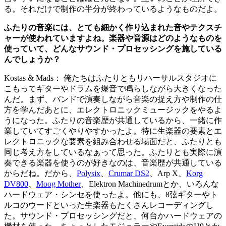
る。それだけで制作の半分が終わっているようなものだよ。
ふたりの音楽には、とても細かく作り込まれた音やテクスチ
ャーが使われていますよね。楽器や音源はどのようなものを
使っていて、どんなサウンド・プロセッシングを施している
んでしょうか？
Kostas & Mads： 俺たちはふたりともリハーサルスタジオに
こもってギターやドラムを爆音で鳴らしながら大きくなった
んだ。まず、バンドで演奏しながら音楽の捉え方や制作の仕
方を学んだあとに、エレクトロニックミュージックをやるよ
うになった。ふたりの音楽歴が共通しているから、一緒に作
業していてすごくやりやすかったよ。特に生楽器の要素とエ
レクトロニックな要素を組み合わせる場面だと、ふたりとも
同じ考え方をしているなぁって思った。ふたりとも実際に演
奏できる楽器を使うのが好きなのは、音楽歴が共通している
からだね。だから、
Polysix
、
Crumar DS2
、Arp X、
Korg
DV800
、
Moog Mother
、Elektron Machinedrumとか、いろんな
ハードウェア・シンセを使ったよ。他にも、8弦ギターやト
ルコのウードといった生楽器もたくさんレコーディングし
た。サウンド・プロセッシングだと、何台かハードウェアの