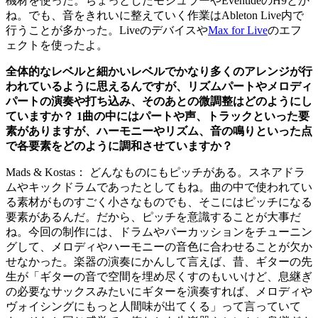
機材を使った。ちょっとしたモジュラーやEventideのH9とか
ね。でも、音をきれいに整えていく作業はAbleton Live内で
行うことが多かった。Liveのデバイスや
Max for Live
のエフ
ェクトを使ったよ。
全体的なレベルと細かいレベルでかなり多くのアレンジが行
われているように思えるんですが、リズムパートやメロディ
パートの演奏や打ち込み、そのあとの微調整はどのようにし
ていますか？ 1曲の中にはパートや声、トラックといった要
素がありますが、ハーモニーやリズム、音の鳴りといった点
で各要素をどのように調和させていますか？
Mads & Kostas： どんなものにもピッチがある。スネアドラ
ムやキックドラムであったとしてもね。曲の中で使われてい
る素材がものすごく小さなものでも、そこにはピッチになる
要素があるんだ。だから、ピッチを意識することが大事だ
ね。今回の制作には、ドラムやパーカッションをチューニン
グして、メロディやハーモニーの音色に合わせることが欠か
せなかった。楽器の演奏にかんして言えば、昔、ギターの先
生が「ギターの音で空間を埋め尽くすのもいいけど、息継ぎ
の必要なサックスみたいにギターを演奏すれば、メロディや
ヴォイシングにもっと人間味が出てくる」って言っていて