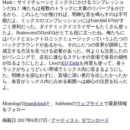
Mads：サイドチェーンとミックスにかけるコンプレッショ
ンだね！ 俺たちは複数のトラックに大量のリバーブをかけ
るから、このふたつが無ければ、明瞭な音を鳴らすのは不可
能だよ。ミックスのコンプレッションにはFairchild 670がす
ごく便利だった。ダイナミックイコライザーもたくさん使っ
たよ。BrainworxのDynEQがとても役に立ったね。俺たちに
はバンドとエレクトロニックミュージックっていうふたつの
バックグラウンドがあるから、そのふたつの世界が調和して
成立する方法を見つける必要があった。何よりも注意したの
がパンニングで、左右に連なるステレオの音場で各音の個性
が出るようにしたよ。Liveの
EQ Eight
も何度も使って、各ト
ラックがちょうどいい帯域でミックス内に収まるようにし
た。明瞭さを損なわずに、音場に深い奥行を出したかったか
ら、各音がミックス内に占める範囲へは細心の注意を払った
よ。
Monologの
Soundcloud
と、Subheimの
ウェブサイト
で最新情報
をフォロー
掲載日 2017年6月27日
/
アーティスト
,
ダウンロード