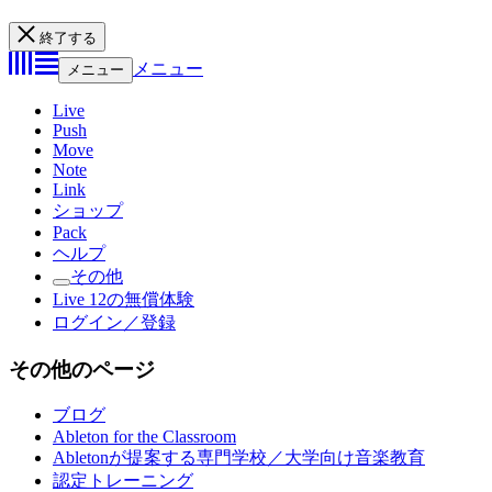
終了する
メニュー
メニュー
Live
Push
Move
Note
Link
ショップ
Pack
ヘルプ
その他
Live 12の無償体験
ログイン／登録
その他のページ
ブログ
Ableton for the Classroom
Abletonが提案する専門学校／大学向け音楽教育
認定トレーニング