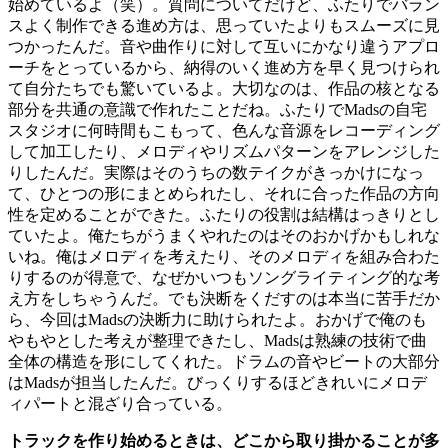
始めているよ（笑）。質問についてだけど、ふたりでバラン
スよく制作できる進め方は、思っていたよりもスムーズに見
つかったんだ。音や曲作りに対して互いにかなり違うアプロ
ーチをとっているから、納得のいく進め方を早く見つけられ
て自分たちでも驚いているよ。大切なのは、作品の核となる
部分を共通の意識で作れたことだね。ふたりでMadsの自宅
スタジオに何時間もこもって、色んな音源をレコーディング
して加工したり、メロディやリズムパターンをアレンジした
りしたんだ。実際はそのうちの数テイクがきっかけになっ
て、ひとつの形にまとめられたし、それに合った作品の方向
性を定めることができた。ふたりの役割は結構はっきりとし
ていたよ。俺たちがうまくやれたのはそのおかげかもしれな
いね。俺はメロディを考えたり、そのメロディを組み合わた
りするのが得意で、なぜかいつもソングライティング的な考
え方をしちゃうんだ。でも決断をくだすのは本当に苦手だか
ら、今回はMadsの決断力に助けられたよ。おかげで俺のも
やもやとした考えが整理できたし、Madsは熟練の技術で曲
全体の構造を形にしてくれた。ドラムの音やビートの大部分
はMadsが担当したんだ。びっくりするほどきれいにメロデ
ィパートと混ざり合っている。
トラックを作り始めるときは、どこから取り掛かることが多