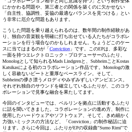
「コラボレーション相手と同じ意識を持つ」という制作全体
にかかわる問題や、第三者との関係を築くのに欠かせない
「自主性、協調性、妥協の最適なバランスを見つける」とい
う非常に厄介な問題もあります。
こうした問題を乗り越えられるのは、数年間の制作経験があ
り、独自の音楽観を明確に打ち出せている人たちがコラボレ
ーションを行う場合なのかもしれません。ちょうどこのケー
スに当てはまるのが「
Conviction
」です。このEPは、多彩な
一面を持つエレクトロニック・プロデューサーのふたり、
Monologとして知られるMads Lindgrenと、SubheimことKostas
Katsikasによる初のコラボレーション作品です。Monologの激
しく容赦ないビートと重厚なベースライン。そして、
Subheimの儚さ漂うメロディやみずみずしいアンビエンス。
それぞれ独自のサウンドを確立しているふたりが、このコラ
ボレーションで見事な融合を果たしてます。
今回のインタビューでは、ベルリンを拠点に活動するふたり
に話を聞いてきました。コラボレーションの進め方、制作に
使用したハードウェアやソフトウェア、そして、きめ細かく
力強いミックスの方法など、「Conviction」の制作秘話に迫
ります。さらに今回は、ふたりがEPの収録曲"Sumo Rimi"で