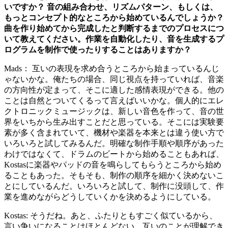
いですか？ 音の組み合わせ、リズムパターン、もしくは、
もっとコンセプト的なところから始めているんでしょうか？
曲を作り始めてから完成したと判断するまでのプロセスにつ
いて教えてください。作業を自動化したり、音を生成するプ
ログラムを制作で使ったりすることはありますか？
Mads： 互いの表現を求め合うところから始まっているんじ
ゃないかな。俺たちの場合、同じ視点を持っていれば、音楽
の方向性が定まって、そこに適した感情表現ができる。他の
ことは自然とついてくるって言えばいいかな。個人的にエレ
クトロニックミュージックは、新しい音色を作って、音の世
界をいちから生み出すことだと思っている。そこには実験要
素が多く含まれていて、機材や楽器を本来とは違う使い方で
いろいろと試してみるんだ。明確な制作手順や順序があった
わけではなくて、ドラムのビートから始めることもあれば、
Kostasに楽器やパッドの音を鳴らしてもらうところから始め
ることもあった。そもそも、制作の順序を細かく決めないこ
とにしているんだ。いろいろと試して、制作に没頭して、作
業を進めながらどうしていくかを決めるようにしている。
Kostas: そうだね。あと、ふたりともすごく似ているから、
言い争いになることはほとんどない。互いのことが理解でき