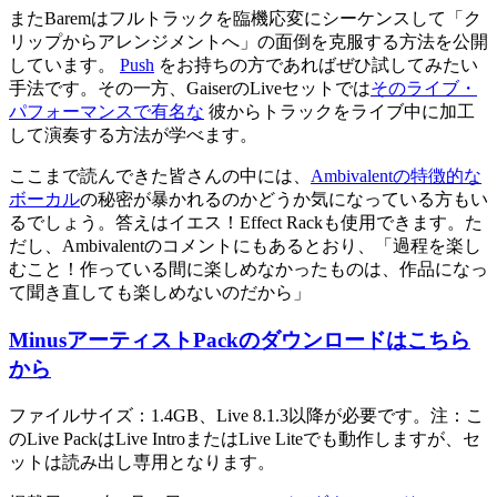
またBaremはフルトラックを臨機応変にシーケンスして「ク
リップからアレンジメントへ」の面倒を克服する方法を公開
しています。
Push
をお持ちの方であればぜひ試してみたい
手法です。その一方、GaiserのLiveセットでは
そのライブ・
パフォーマンスで有名な
彼からトラックをライブ中に加工
して演奏する方法が学べます。
ここまで読んできた皆さんの中には、
Ambivalentの特徴的な
ボーカル
の秘密が暴かれるのかどうか気になっている方もい
るでしょう。答えはイエス！Effect Rackも使用できます。た
だし、Ambivalentのコメントにもあるとおり、「過程を楽し
むこと！作っている間に楽しめなかったものは、作品になっ
て聞き直しても楽しめないのだから」
MinusアーティストPackのダウンロードはこちら
から
ファイルサイズ：1.4GB、Live 8.1.3以降が必要です。注：こ
のLive PackはLive IntroまたはLive Liteでも動作しますが、セ
ットは読み出し専用となります。