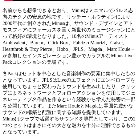
名前からも想像できるとおり、Minusはミニマルでパルス志
向のテクノの安息の地です。リッチー・ホウティンにより
2000年代に創立されたMinusは、サウンド・デザインとアト
モスフィアにフォーカスを置く新世代のミュージシャンにと
って格好の環境となりました。10名のMinusアーティスト –
Ambivalent、Barem、Click Box、Fabrizio Maurizi、Gaiser,
Heartthrob & Troy Pierce、Hobo、JPLS、Magda、Marc Houle –
が参加したインスピレーション豊かでカラフルなMinus Live
Packコレクションの登場です。
各Packはセットを中心とした音楽制作の要素に集中したもの
となっています。JPLSはLiveのエフェクトにエンベロープを
使用してちょっと変わったサウンドを生み出したり、クリッ
プによるネットワークとフォローアクションを使用してジェ
ネレーティブ名作品を作るという経験から学んだ秘密の一部
を公開しています。またMarc HouleとMagdaは雰囲気豊かな
サウンドの構築と配置に関する知識を提供しています。
Minusはクラブで活躍するサウンドを専門としており、この2
つのセットはまさにその大きな魅力を十分に理解できるもの
となっています。