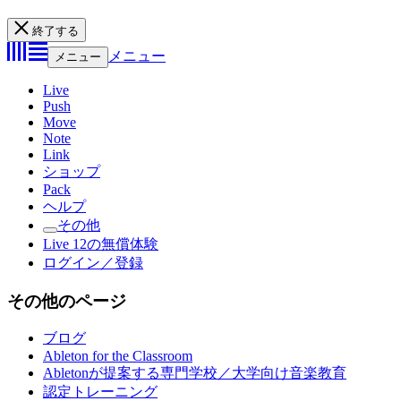
終了する
メニュー
メニュー
Live
Push
Move
Note
Link
ショップ
Pack
ヘルプ
その他
Live 12の無償体験
ログイン／登録
その他のページ
ブログ
Ableton for the Classroom
Abletonが提案する専門学校／大学向け音楽教育
認定トレーニング