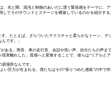
ht』では、光と闇、混沌と制御のあいだに漂う緊張感をテーマに、アナ
ように活用してそのサウンドとステージを構築しているのかを紹介する
います。たとえば、ざらついたテクスチャと柔らかなトーン、デ
なんです。」
ングがある。雨音、車の走行音、会話や笑い声、自分たちの声ま
か現実離れした」質感へと変換することで、彼らは“リアルとア
の居場所なんです。
よい圧力が生まれる。僕たちはその“張りつめた感覚”の中で