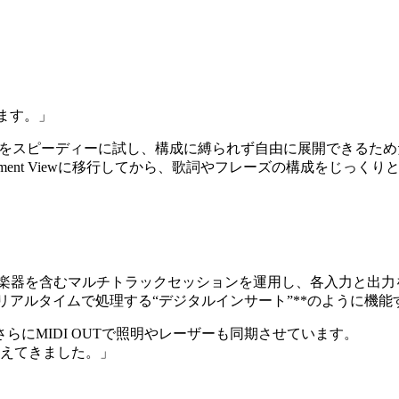
ります。」
アイデアをスピーディーに試し、構成に縛られず自由に展開できるた
ment Viewに移行してから、歌詞やフレーズの構成をじっく
。
る楽器を含むマルチトラックセッションを運用し、各入力と出力
どをリアルタイムで処理する“デジタルインサート”**のように機能
にMIDI OUTで照明やレーザーも同期させています。
支えてきました。」