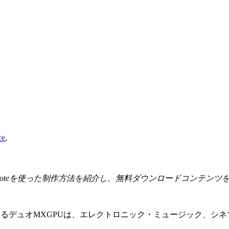
ce
,
Push、Move、Noteを使った制作方法を紹介し、無料ダウンロードコン
anicによるデュオMXGPUは、エレクトロニック・ミュージッ