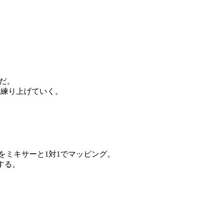
めだ。
りと練り上げていく。
をミキサーと1対1でマッピング。
する。