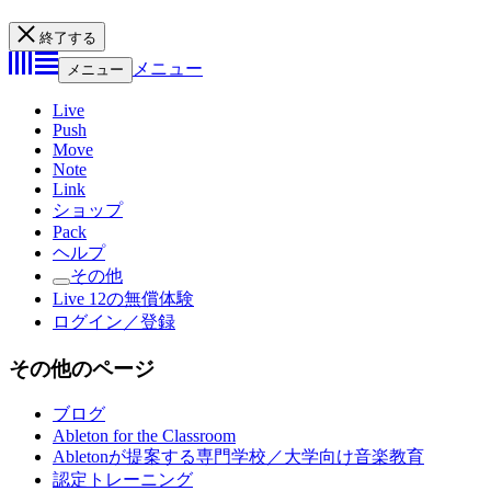
終了する
メニュー
メニュー
Live
Push
Move
Note
Link
ショップ
Pack
ヘルプ
その他
Live 12の無償体験
ログイン／登録
その他のページ
ブログ
Ableton for the Classroom
Abletonが提案する専門学校／大学向け音楽教育
認定トレーニング