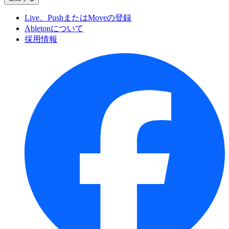
Live、PushまたはMoveの登録
Abletonについて
採用情報