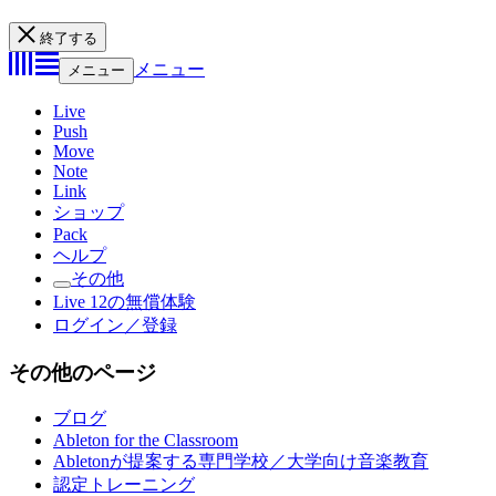
終了する
メニュー
メニュー
Live
Push
Move
Note
Link
ショップ
Pack
ヘルプ
その他
Live 12の無償体験
ログイン／登録
その他のページ
ブログ
Ableton for the Classroom
Abletonが提案する専門学校／大学向け音楽教育
認定トレーニング