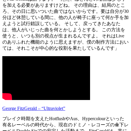
を加える必要がありますけどね。 その理由は、結局のとこ
ろ、その日に思いついた曲ではないからです。要は自分が30
分ほど休憩している間に、他の人が椅子に座って何か手を加
えようと試行錯誤している。 そして、戻ってきたあなた
は、他人がいじった曲を何とかしようとする。 この方法を
使うと、いつも別の視点が生まれるんですよ。 それはLive
のありふれた機能のように思えますが、僕の制作方法におい
ては、それこそが中心的な役割を果たしているんです」
George FitzGerald – “Ultraviolet”
ブレイク時期を支えたHotflushやAus、Hypercolourといった
有名レーベルの時代から、現在のドミノ・レコーズの傘下レ
ーベルDouble Sixでの安定した活動まで、FitzGeraldは、常に