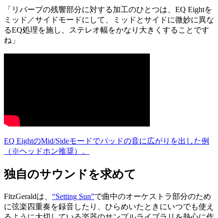
「リバーブの残響部分に対する加工のひとつは、EQ Eightを
ミッド／サイドモードにして、ミッドとサイドに微妙に異な
るEQ処理を施し、ステレオ幅をかなり大きくすることです
ね」
EQ EightのMid/Sideモードでパッドの音に広がりを出した例
（※ヘッドホン推奨）。
独自のサウンドを求めて
FitzGeraldは、
“Setting Sun”
で曲中のオーケストラ部分のため
に弦楽四重奏を録音したり、ひらめいたときにいつでも使え
るように大切している楽器のサンプルライブラリを熱心に作