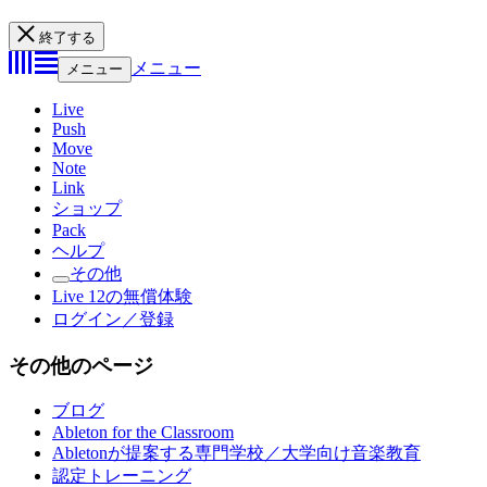
終了する
メニュー
メニュー
Live
Push
Move
Note
Link
ショップ
Pack
ヘルプ
その他
Live 12の無償体験
ログイン／登録
その他のページ
ブログ
Ableton for the Classroom
Abletonが提案する専門学校／大学向け音楽教育
認定トレーニング