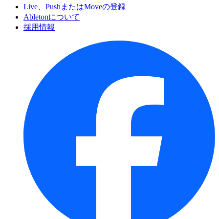
Live、PushまたはMoveの登録
Abletonについて
採用情報