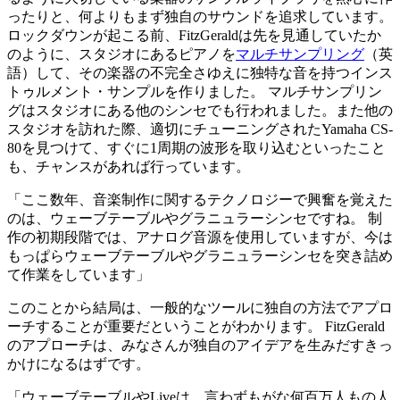
ったりと、何よりもまず独自のサウンドを追求しています。
ロックダウンが起こる前、FitzGeraldは先を見通していたか
のように、スタジオにあるピアノを
マルチサンプリング
（英
語）して、その楽器の不完全さゆえに独特な音を持つインス
トゥルメント・サンプルを作りました。 マルチサンプリン
グはスタジオにある他のシンセでも行われました。また他の
スタジオを訪れた際、適切にチューニングされたYamaha CS-
80を見つけて、すぐに1周期の波形を取り込むといったこと
も、チャンスがあれば行っています。
「ここ数年、音楽制作に関するテクノロジーで興奮を覚えた
のは、ウェーブテーブルやグラニュラーシンセですね。 制
作の初期段階では、アナログ音源を使用していますが、今は
もっぱらウェーブテーブルやグラニュラーシンセを突き詰め
て作業をしています」
このことから結局は、一般的なツールに独自の方法でアプロ
ーチすることが重要だということがわかります。 FitzGerald
のアプローチは、みなさんが独自のアイデアを生みだすきっ
かけになるはずです。
「ウェーブテーブルやLiveは、言わずもがな何百万人もの人