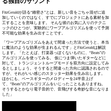
る独自のサウンド
FitzGeraldが語る“緻密さ”とは、新しい音をごちゃ混ぜに追
加していくのではなく、すでにプロジェクトにある素材を加
工することを意味します。 そんな彼のお気に入りのテクニ
ックのひとつが、実験的にワープアルゴリズムを使って予測
不可能な効果を生み出すことです。
「ワープアルゴリズムをあえて間違った方法で使うと、本当
に魔法のような効果が生まれるんです」とFitzGeraldは解説
します。「たとえば、打楽器っぽくないものに、“Beats”の
アルゴリズムを使ってみる。 仮につま弾いたギターなどに
対して、トランジェントループモードを双方向に設定してみ
るとしましょう。そうすると間違った方向に認識されるので
すが、それがいい感じのスタッター効果を生み出します。
ほかにも、ベースギターのメロディーを24半音上げ
て、“Beats”のアルゴリズムをいじったこともありますね。
そうするとかなり電子音的で、音飛びする奇妙な音になりま
した」