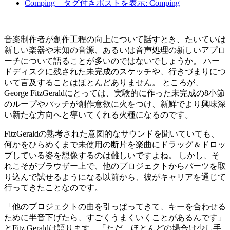
Comping
– タグ付きポストを表示: Comping
音楽制作者が創作工程の向上について話すとき、たいていは
新しい楽器や未知の音源、あるいは音声処理の新しいアプロ
ーチについて語ることが多いのではないでしょうか。 ハー
ドディスクに残された未完成のスケッチや、行きづまりにつ
いて言及することはほとんどありません。 ところが、
George FitzGeraldにとっては、実験的に作った未完成の8小節
のループやパッチが創作意欲に火をつけ、新鮮でより興味深
い新たな方向へと導いてくれる火種になるのです。
FitzGeraldの熟考された意図的なサウンドを聞いていても、
何かをひらめくまで未使用の断片を楽曲にドラッグ＆ドロッ
プしている姿を想像するのは難しいですよね。 しかし、そ
れこそがブラウザー上で、他のプロジェクトからパーツを取
り込んで試せるようになる以前から、彼がキャリアを通じて
行ってきたことなのです。
「他のプロジェクトの曲を引っぱってきて、キーを合わせる
ために半音下げたら、すごくうまくいくことがあるんです」
とFitz Geraldは語ります。「ただ、ほとんどの場合は少し手