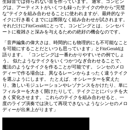
生録音では得られない音を作っています。 通常、コンピン
グは、アーティストがいくつも録ったテイクの中から“完璧
な”テイクを組み合わせることに使われますが、最終的なテ
イクに行き着くまでには際限なく組み合わせが試されます。
それだけにFitzGeraldにとって、コンピングとは、シンセパ
ートに複雑さと深みを与えるための絶好の機会なのです。
「音声編集の偉大さは、時間的にも物理的にも不可能なこと
を可能にすることだといつも思っています」とFitzGeraldは
語ります。 「コンピングは一番わかりやすいその例でしょ
う。 似たようなテイクをいくつかつなぎ合わせることで、
魔法のようなテイクを作ることが可能です。 シンセのメロ
ディーで作る場合は、異なるレーンからまったく違うテイク
を選ぶようにします。 たとえば、オシレーターを変えた
り、激しいモジュレーションやレゾナンスをかけたり、単に
フィルターを大きく開けたりして、テイクごとにパッチを大
きく変化させます。 これらのテイクを組み合わせると、一
度のライブ演奏では決して再現できないようなシンセのメロ
ディーが出来上がります」