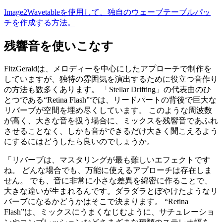
Image2Wavetableを使用して、独自のウェーブテーブルパッ
チを作成する方法。
残響音を使いこなす
FitzGeraldは、メロディーを中心にしたアプローチで制作を
していますが、独特の雰囲気を演出するために役立つ音作り
の方法も数多くあります。 「Stellar Drifting」の代表曲のひ
とつである“Retina Flash”では、リードパートの背後で巨大な
リバーブが空間を埋め尽くしています。 このような周波数
が高く、大きな音を扱う場合に、ミックスを残響音であふれ
させることなく、しかも音ができるだけ大きく聞こえるよう
にするにはどうしたら良いのでしょうか。
「リバーブは、マスタリングが最も難しいエフェクトです
ね。 どんな場合でも、万能に使えるアプローチは存在しま
せん。 でも、音に非常に小さな差異を綿密に作ることで、
大きな違いが生まれるんです。ダラダラとぼやけたようなリ
バーブになるかどうかはそこで決まります。 “Retina
Flash”は、ミックスにうまくなじむように、サチュレーショ