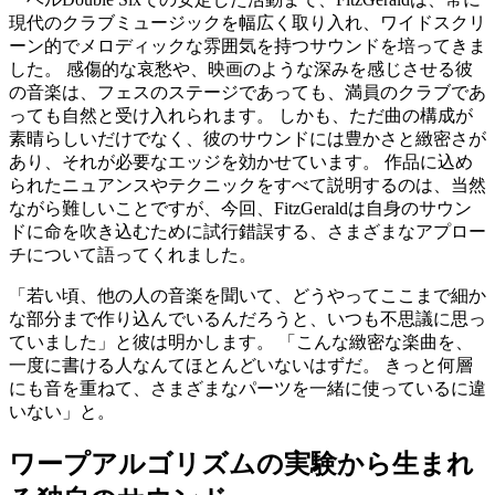
現代のクラブミュージックを幅広く取り入れ、ワイドスクリ
ーン的でメロディックな雰囲気を持つサウンドを培ってきま
した。 感傷的な哀愁や、映画のような深みを感じさせる彼
の音楽は、フェスのステージであっても、満員のクラブであ
っても自然と受け入れられます。 しかも、ただ曲の構成が
素晴らしいだけでなく、彼のサウンドには豊かさと緻密さが
あり、それが必要なエッジを効かせています。 作品に込め
られたニュアンスやテクニックをすべて説明するのは、当然
ながら難しいことですが、今回、FitzGeraldは自身のサウン
ドに命を吹き込むために試行錯誤する、さまざまなアプロー
チについて語ってくれました。
「若い頃、他の人の音楽を聞いて、どうやってここまで細か
な部分まで作り込んでいるんだろうと、いつも不思議に思っ
ていました」と彼は明かします。 「こんな緻密な楽曲を、
一度に書ける人なんてほとんどいないはずだ。 きっと何層
にも音を重ねて、さまざまなパーツを一緒に使っているに違
いない」と。
ワープアルゴリズムの実験から生まれ