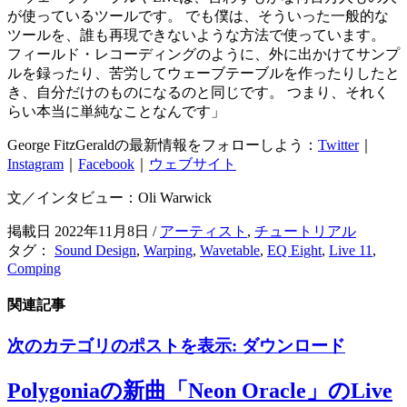
が使っているツールです。 でも僕は、そういった一般的な
ツールを、誰も再現できないような方法で使っています。
フィールド・レコーディングのように、外に出かけてサンプ
ルを録ったり、苦労してウェーブテーブルを作ったりしたと
き、自分だけのものになるのと同じです。 つまり、それく
らい本当に単純なことなんです」
George FitzGeraldの最新情報をフォローしよう：
Twitter
｜
Instagram
｜
Facebook
｜
ウェブサイト
文／インタビュー：Oli Warwick
掲載日 2022年11月8日
/
アーティスト
,
チュートリアル
タグ：
Sound Design
,
Warping
,
Wavetable
,
EQ Eight
,
Live 11
,
Comping
関連記事
次のカテゴリのポストを表示:
ダウンロード
Polygoniaの新曲「Neon Oracle」のLive