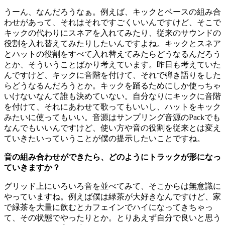
うーん、なんだろうなぁ。例えば、キックとベースの組み合
わせがあって、それはそれですごくいいんですけど、そこで
キックの代わりにスネアを入れてみたり、従来のサウンドの
役割を入れ替えてみたりしたいんですよね。キックとスネア
とハットの役割をすべて入れ替えてみたらどうなるんだろう
とか、そういうことばかり考えています。昨日も考えていた
んですけど、キックに音階を付けて、それで弾き語りをした
らどうなるんだろうとか。キックを踊るためにしか使っちゃ
いけないなんて誰も決めていない。自分なりにキックに音階
を付けて、それにあわせて歌ってもいいし、ハットをキック
みたいに使ってもいい。音源はサンプリング音源のPackでも
なんでもいいんですけど、使い方や音の役割を従来とは変え
ていきたいっていうことが僕の提示したいことですね。
音の組み合わせができたら、どのようにトラックが形になっ
ていきますか？
グリッド上にいろいろ音を並べてみて、そこからは無意識に
やっていますね。例えば僕は緑茶が大好きなんですけど、家
で緑茶を大量に飲むとカフェインでハイになってきちゃっ
て、その状態でやったりとか。とりあえず自分で良いと思う