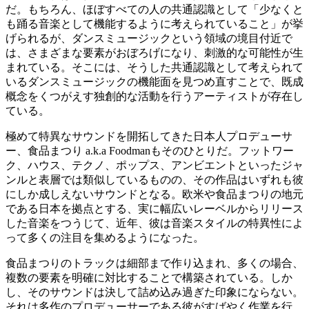
だ。もちろん、ほぼすべての人の共通認識として「少なくと
も踊る音楽として機能するように考えられていること」が挙
げられるが、ダンスミュージックという領域の境目付近で
は、さまざまな要素がおぼろげになり、刺激的な可能性が生
まれている。そこには、そうした共通認識として考えられて
いるダンスミュージックの機能面を見つめ直すことで、既成
概念をくつがえす独創的な活動を行うアーティストが存在し
ている。
極めて特異なサウンドを開拓してきた日本人プロデューサ
ー、食品まつり a.k.a Foodmanもそのひとりだ。フットワー
ク、ハウス、テクノ、ポップス、アンビエントといったジャ
ンルと表層では類似しているものの、その作品はいずれも彼
にしか成しえないサウンドとなる。欧米や食品まつりの地元
である日本を拠点とする、実に幅広いレーベルからリリース
した音楽をつうじて、近年、彼は音楽スタイルの特異性によ
って多くの注目を集めるようになった。
食品まつりのトラックは細部まで作り込まれ、多くの場合、
複数の要素を明確に対比することで構築されている。しか
し、そのサウンドは決して詰め込み過ぎた印象にならない。
それは多作のプロデューサーである彼がすばやく作業を行