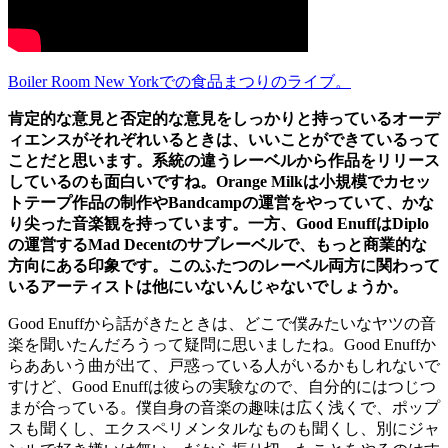
Boiler Room New Yorkでの食品まつりのライブ。
肯定的な意見と否定的な意見をしっかりと持っているオーデ
ィエンスがそれぞれいるときは、いいことができているって
ことだと思います。系統の違うレーベルから作品をリリース
しているのも面白いですね。Orange Milkは小規模でカセッ
トテープ作品の制作やBandcampの運営をやっていて、かな
り尖った音楽観を持っています。一方、Good EnuffはDiplo
の運営するMad Decentのサブレーベルで、もっと商業的な
方向にある印象です。このふたつのレーベル両方に関わって
いるアーティストは他にいないんじゃないでしょうか。
Good Enuffから話がきたときは、どこで僕みたいなヤツの音
楽を聞いたんだろうって疑問に思いましたね。Good Enuffか
らああいう曲が出て、戸惑っている人がいるかもしれないで
すけど、Good Enuffは彼らの実験なので、自分的にはつじつ
まが合っている。僕自身の音楽の趣味は広く浅くで、ポップ
スも聞くし、エクスペリメンタルなものも聞くし、別にジャ