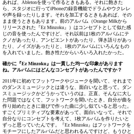
あれば、Abletonを使って作るときもある。それに飽きた
ら、スタジオに行ってiPhoneの録音機能でドラムやウクレレ
や声を録ったりします。それを加工するときもあれば、その
まま使うときもあります。前のアルバム（Orange Milkから
リリースされた『Ez Minzoku』）はコンセプトとして似た感
じの音を使ったんですけど、それ以前は1枚のアルバムにテ
クノがあったり、アンビエントがあったり、弾き語りがあっ
たり、ノイズがあったりと、1枚のアルバムにいろんなもの
を入れていました。飽き性だからいろいろ入れたかった。
確かに『Ez Minzoku』は一貫した均一な印象があります
ね。アルバムにはどんなコンセプトがあったんですか？
2011年に初めてフットワークやジュークを聞いて、それまで
のダンスミュージックとは違うな、面白いなと思って。ダン
スミュージックかどうかっていうのは、正直、そんなに大し
た問題ではなくて、フットワークを聞いたとき、自分が曲を
作り始めたときに遊びで作った曲に少し似ていると思った。
すごくプリミティブな要素があって、面白いなって。それで
自分なりにコンセプトを考えて、1枚アルバムを作りたいと
ずっと思っていたんです。『Ez Minzoku』はフットワークを
モチーフにしたアルバムだと思われるんですけど、もうひと