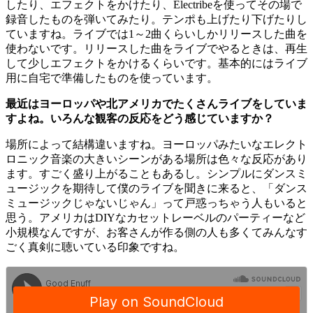
したり、エフェクトをかけたり、Electribeを使ってその場で
録音したものを弾いてみたり。テンポも上げたり下げたりし
ていますね。ライブでは1～2曲くらいしかリリースした曲を
使わないです。リリースした曲をライブでやるときは、再生
して少しエフェクトをかけるくらいです。基本的にはライブ
用に自宅で準備したものを使っています。
最近はヨーロッパや北アメリカでたくさんライブをしていま
すよね。いろんな観客の反応をどう感じていますか？
場所によって結構違いますね。ヨーロッパみたいなエレクト
ロニック音楽の大きいシーンがある場所は色々な反応があり
ます。すごく盛り上がることもあるし。シンプルにダンスミ
ュージックを期待して僕のライブを聞きに来ると、「ダンス
ミュージックじゃないじゃん」って戸惑っちゃう人もいると
思う。アメリカはDIYなカセットレーベルのパーティーなど
小規模なんですが、お客さんが作る側の人も多くてみんなす
ごく真剣に聴いている印象ですね。