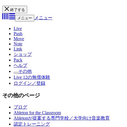
終了する
メニュー
メニュー
Live
Push
Move
Note
Link
ショップ
Pack
ヘルプ
その他
Live 12の無償体験
ログイン／登録
その他のページ
ブログ
Ableton for the Classroom
Abletonが提案する専門学校／大学向け音楽教育
認定トレーニング