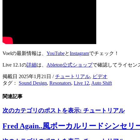
Voelの最新情報は、
YouTube
と
Instagram
でチェック！
Live 12.1の
詳細
は、
Ableton公式ショップ
で確認してライセン
掲載日 2025年1月21日
/
チュートリアル
,
ビデオ
タグ：
Sound Design
,
Resonators
,
Live 12
,
Auto Shift
関連記事
次のカテゴリのポストを表示:
チュートリアル
Fred Again..風ボーカルリードシンセリー