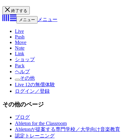
終了する
メニュー
メニュー
Live
Push
Move
Note
Link
ショップ
Pack
ヘルプ
その他
Live 12の無償体験
ログイン／登録
その他のページ
ブログ
Ableton for the Classroom
Abletonが提案する専門学校／大学向け音楽教育
認定トレーニング