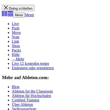
Dialog schließen
Menü
Menü
Live
Push
Move
Note
Link
Shop
Packs
Hilfe
Mehr
Live 12 kostenlos testen
Einloggen oder registrieren
Mehr auf Ableton.com:
Blog
Ableton for the Classroom
Ableton für Hochschulen
Certified Training
Über Ableton
Stellenangebote