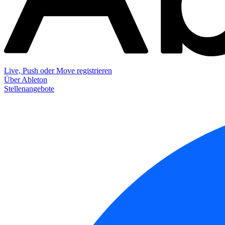
Live, Push oder Move registrieren
Über Ableton
Stellenangebote