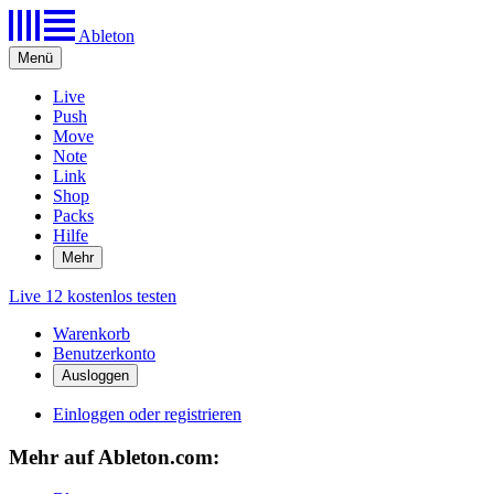
Ableton
Menü
Live
Push
Move
Note
Link
Shop
Packs
Hilfe
Mehr
Live 12 kostenlos testen
Warenkorb
Benutzerkonto
Einloggen oder registrieren
Mehr auf Ableton.com: