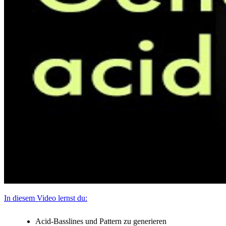
In diesem Video lernst du:
Acid-Basslines und Pattern zu generieren