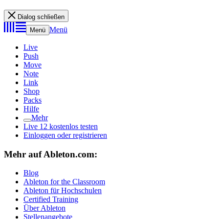
Dialog schließen
Menü
Menü
Live
Push
Move
Note
Link
Shop
Packs
Hilfe
Mehr
Live 12 kostenlos testen
Einloggen oder registrieren
Mehr auf Ableton.com:
Blog
Ableton for the Classroom
Ableton für Hochschulen
Certified Training
Über Ableton
Stellenangebote