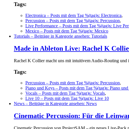
Tags:
Electronica
– Posts mit dem Tag %(tag)s: Electronica
,
Percussion
– Posts mit dem Tag %(tag)s: Percussion
,
Live Performance
– Posts mit dem Tag %(tag)s: Live Pe
Mexico
– Posts mit dem Tag %(tag)s: Mexico
Tutorials
– Beiträge in Kategorie ansehen: Tutorials
Made in Ableton Live: Rachel K Colli
Rachel K Collier macht uns mit intuitivem Audio-Routing und 
Tags:
Percussion
– Posts mit dem Tag %(tag)s: Percussion
,
Piano und Keys
– Posts mit dem Tag %(tag)s: Piano und
Vocals
– Posts mit dem Tag %(tag)s: Vocals
,
Live 10
– Posts mit dem Tag %(tag)s: Live 10
News
– Beiträge in Kategorie ansehen: News
Cinematic Percussion: Für die Leinwa
Cinematic Percussion von ProjectSAM – ein neues Live-Pack m