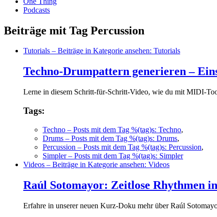
One Thing
Podcasts
Beiträge mit Tag Percussion
Tutorials
– Beiträge in Kategorie ansehen: Tutorials
Techno-Drumpattern generieren – Einst
Lerne in diesem Schritt-für-Schritt-Video, wie du mit MIDI-To
Tags:
Techno
– Posts mit dem Tag %(tag)s: Techno
,
Drums
– Posts mit dem Tag %(tag)s: Drums
,
Percussion
– Posts mit dem Tag %(tag)s: Percussion
,
Simpler
– Posts mit dem Tag %(tag)s: Simpler
Videos
– Beiträge in Kategorie ansehen: Videos
Raúl Sotomayor: Zeitlose Rhythmen in
Erfahre in unserer neuen Kurz-Doku mehr über Raúl Sotomay