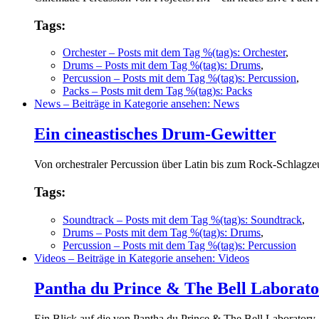
Tags:
Orchester
– Posts mit dem Tag %(tag)s: Orchester
,
Drums
– Posts mit dem Tag %(tag)s: Drums
,
Percussion
– Posts mit dem Tag %(tag)s: Percussion
,
Packs
– Posts mit dem Tag %(tag)s: Packs
News
– Beiträge in Kategorie ansehen: News
Ein cineastisches Drum-Gewitter
Von orchestraler Percussion über Latin bis zum Rock-Schlagze
Tags:
Soundtrack
– Posts mit dem Tag %(tag)s: Soundtrack
,
Drums
– Posts mit dem Tag %(tag)s: Drums
,
Percussion
– Posts mit dem Tag %(tag)s: Percussion
Videos
– Beiträge in Kategorie ansehen: Videos
Pantha du Prince & The Bell Laborato
Ein Blick auf die von Pantha du Prince & The Bell Laboratory 