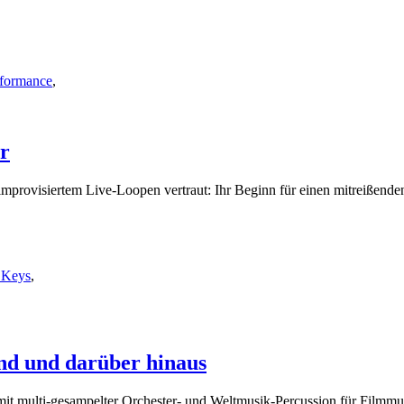
rformance
,
er
improvisiertem Live-Loopen vertraut: Ihr Beginn für einen mitreißende
 Keys
,
nd und darüber hinaus
it multi-gesampelter Orchester- und Weltmusik-Percussion für Filmmu