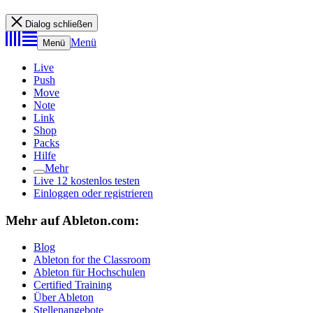
Dialog schließen
Menü
Menü
Live
Push
Move
Note
Link
Shop
Packs
Hilfe
Mehr
Live 12 kostenlos testen
Einloggen oder registrieren
Mehr auf Ableton.com:
Blog
Ableton for the Classroom
Ableton für Hochschulen
Certified Training
Über Ableton
Stellenangebote