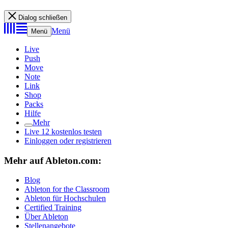
Dialog schließen
Menü
Menü
Live
Push
Move
Note
Link
Shop
Packs
Hilfe
Mehr
Live 12 kostenlos testen
Einloggen oder registrieren
Mehr auf Ableton.com:
Blog
Ableton for the Classroom
Ableton für Hochschulen
Certified Training
Über Ableton
Stellenangebote