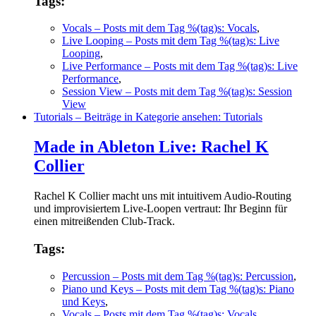
Tags:
Vocals
– Posts mit dem Tag %(tag)s: Vocals
,
Live Looping
– Posts mit dem Tag %(tag)s: Live
Looping
,
Live Performance
– Posts mit dem Tag %(tag)s: Live
Performance
,
Session View
– Posts mit dem Tag %(tag)s: Session
View
Tutorials
– Beiträge in Kategorie ansehen: Tutorials
Made in Ableton Live: Rachel K
Collier
Rachel K Collier macht uns mit intuitivem Audio-Routing
und improvisiertem Live-Loopen vertraut: Ihr Beginn für
einen mitreißenden Club-Track.
Tags:
Percussion
– Posts mit dem Tag %(tag)s: Percussion
,
Piano und Keys
– Posts mit dem Tag %(tag)s: Piano
und Keys
,
Vocals
– Posts mit dem Tag %(tag)s: Vocals
,