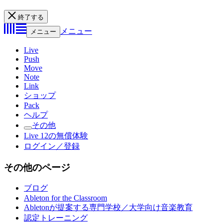
終了する
メニュー
メニュー
Live
Push
Move
Note
Link
ショップ
Pack
ヘルプ
その他
Live 12の無償体験
ログイン／登録
その他のページ
ブログ
Ableton for the Classroom
Abletonが提案する専門学校／大学向け音楽教育
認定トレーニング