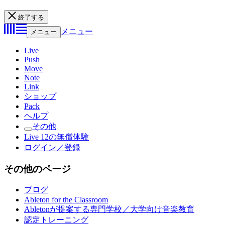
終了する
メニュー
メニュー
Live
Push
Move
Note
Link
ショップ
Pack
ヘルプ
その他
Live 12の無償体験
ログイン／登録
その他のページ
ブログ
Ableton for the Classroom
Abletonが提案する専門学校／大学向け音楽教育
認定トレーニング