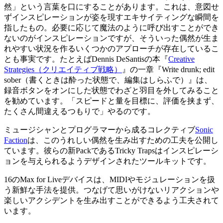
然」という言葉を口にすることがあります。これは、意図せ
ずインスピレーションが姿を現すエキサイティングな瞬間を
指したもの。必要に応じて魔法のように呼び出すことができ
ないのがインスピレーションですが、そういった偶然が生ま
れやすい状況を作るいくつかのアプローチが存在しているこ
とも事実です。たとえばDennis DeSantisの本『
Creative
Strategies（クリエイティブ戦略）
』の一章『Write drunk; edit
sober（書くときは酔った状態で、編集はしらふで）』は、
録音ボタンをオンにした状態でわざと羽目を外してみること
を勧めています。「スピードと量を目標に、評価を挟まず、
たくさん間違えるつもりで」やるのです。
ミュージシャンとプログラマーから成るコレクティブ
Sonic
Faction
は、このうれしい偶然を生み出すための工夫を公開し
ています。彼らの新PackであるTricky Trapsはインスピレーシ
ョンを与えられるようデザインされたツールキットです。
16のMax for Liveデバイスは、MIDIやモジュレーションを扱
う新鮮な手法を提供。つなげて思いがけないリアクションや
楽しいアクシデントを生み出すことができるよう工夫されて
います。