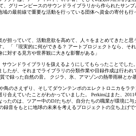
て、グリーンピースのサウンドライブラリから作られたサンプ
地域の最前線で重要な活動を行っている団体へ資金の寄付も行
っていて、活動意欲を高めて、人々をまとめてきたと思う」と説明す
。 「『現実的に何ができる？ アートプロジェクトなら、それ
身に対する見方や世界観に大きな影響がある」
けて、サウンドライブラリを扱えるようにしてもらったことでした。
たが、それまでライブラリの分類作業や目録作成は行われていま
質で録った自然の音。 クジラ、氷、アマゾンの熱帯雨林とか
や鳥のさえずり、そしてダウンテンポのエレクトロニカをラテンア
ことがわかっていました。 Perkinsはまた、2011年に結成され
なったのは、ツアー中のDJたちが、自分たちの職業が環境に与
この録音をもとに地球の未来を考えるプロジェクトの立ち上げで