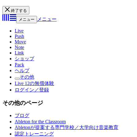
終了する
メニュー
メニュー
Live
Push
Move
Note
Link
ショップ
Pack
ヘルプ
その他
Live 12の無償体験
ログイン／登録
その他のページ
ブログ
Ableton for the Classroom
Abletonが提案する専門学校／大学向け音楽教育
認定トレーニング