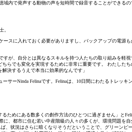
域内で発声する動物の声を短時間で録音することができるので、
博士。
水ケースに入れておく必要がありますし、バックアップの電源も
onですが、自分とは異なるスキルを持つ人たちの取り組みを軽
どちらでも変化を実現するために非常に重要です。 わたしたち
を解決するうえで本当に効果的なんです」
ーNinda Felinaです。Felinaは、10日間にわたる
めにある数多くの創作方法のひとつに過ぎません」とFelinaは言
災の際に、都市に住む若い中産階級の人々の多くが、環境問題を
ければ、状況はさらに暗くなりそうだということで、グリーンピー