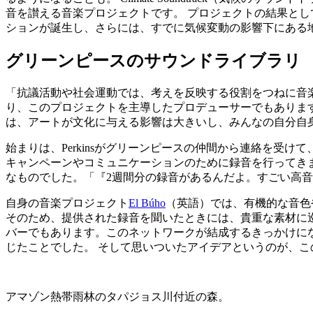
音を讃える音楽プロジェクトです。 プロジェクトの結果とし
ションが誕生し、さらには、すでに気候変動の影響下にある
グリーンピースのサウンドライブラリ
「抗議活動や社会運動では、考えを反映する役割をつねに音楽が担
り、このプロジェクトを主導したプロデューサーでもあります
は、アートが文化に与える影響は大きいし、みんなの自分自
始まりは、Perkinsがグリーンピースの仲間から連絡を受
キャンペーンやコミュニケーションのために録音を行ってきまし
なものでした。「『2週間分の録音があるんだよ。すごい高音
自身の音楽プロジェクト
El Búho
（英語）では、有機的な音色
そのため、提供された録音を聞いたときには、貴重な素材に巡り合えていた
バーでもあります。このネットワークが結成するきっかけに
じたことでした。 そして思いついたアイデアというのが、
アマゾン熱帯雨林のタパジョス川付近の森。