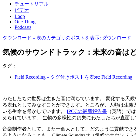
チュートリアル
ビデオ
Loop
One Thing
Podcasts
ダウンロード
– 次のカテゴリのポストを表示: ダウンロード
気候のサウンドトラック：未来の音は
タグ：
Field Recording
– タグ付きポストを表示: Field Recording
わたしたちの世界は生きた音に満ちています。 変化する天候
る表れとしてみなすことができます。ところが、人類は生態
いる生命を脅かしています。
IPCCの最新報告書
（英語）では
えられています。 生物の多様性の喪失にわたしたちが直面
音楽制作者として、また一個人として、どのように貢献でき
るようになることも。 Climate Soundtrack（気