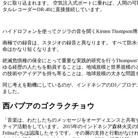
タに取り込まれます。 空気注入式ボートに乗れば、人間の可聴
タルレコーダーDR-40に直接接続しています。
ハイドロフォンを使ってクジラの音を聞くKirsten Thompson
南極での録音は、スタジオの録音と異なります。 すべて防
命はかなり短くなります。
絶滅危惧種の保全にとって重要な実践的研究を行うThomps
ゆる経歴の人たちを動員することは、地域規模と世界規模の
の技術やアイデアを持ち寄ることは、地球規模の大きな問題
同じ考えを動機にしているのが、インドネシアのDJ／プロデューサ
ました。
西パプアのゴクラクチョウ
「音楽は、わたしたちのメッセージをオーディエンスと共有するた
ティア活動をしています。 2015年のインドネシア森林火
Felinaたちは認識したそうです。 その層の支持と行動がな