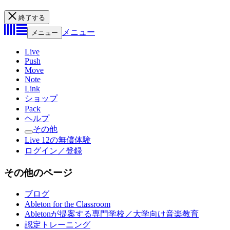
終了する
メニュー
メニュー
Live
Push
Move
Note
Link
ショップ
Pack
ヘルプ
その他
Live 12の無償体験
ログイン／登録
その他のページ
ブログ
Ableton for the Classroom
Abletonが提案する専門学校／大学向け音楽教育
認定トレーニング