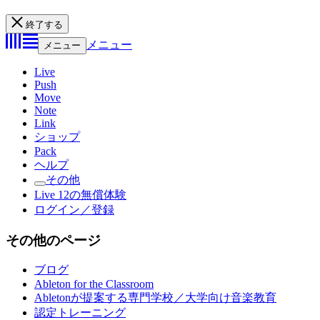
終了する
メニュー
メニュー
Live
Push
Move
Note
Link
ショップ
Pack
ヘルプ
その他
Live 12の無償体験
ログイン／登録
その他のページ
ブログ
Ableton for the Classroom
Abletonが提案する専門学校／大学向け音楽教育
認定トレーニング