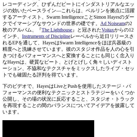
レコーディング、ひずんだビートにインダストリアルなエッ
ジの効いたベースライン―これらは、ベルリンを拠点に活躍
するアーティスト、Swarm IntelligenceことSimon Hayesのダー
クでイマーシブなサウンドの世界の礎です。
Ad Noiseam
の2
枚のアルバム、『
The Lighthouse
』と冠された
Voitax
からの12
インチ、
Instruments of Discipline
レーベルから近日リリースさ
れるEPを通して、HayesはSwarm Intelligenceをほぼ兵器級の
精度へと洗練させています。彼のスタジオ作品を人の心を引
きつけるパフォーマンスへと変換することにも同じく念入り
なHayesは、硬質なビート、とげとげしく角々しいディスト
ーション、不協和なテクスチャをミックスしたライブ・セッ
トでも確固たる評判を得ています。
下のビデオで、HayesはLiveとPushを使用したステージ・パ
フォーマンスの便利なテクニックとストラテジーをいくつか
公開し、その場の状況に反応すること、スタジオ・トラック
を再現することの間のバランスについてアイデアを披露して
います。