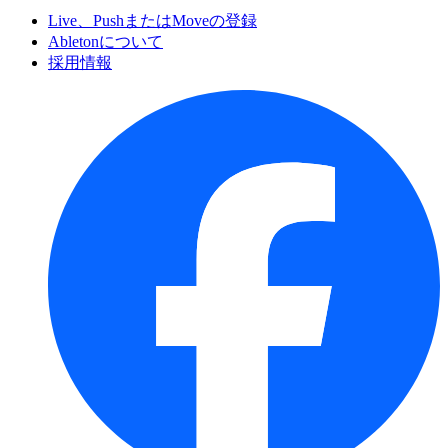
Live、PushまたはMoveの登録
Abletonについて
採用情報