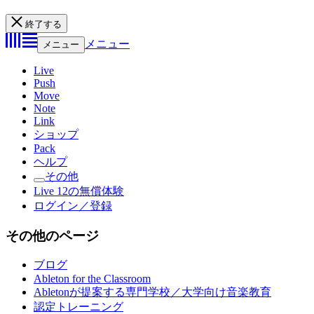
終了する
メニュー
メニュー
Live
Push
Move
Note
Link
ショップ
Pack
ヘルプ
その他
Live 12の無償体験
ログイン／登録
その他のページ
ブログ
Ableton for the Classroom
Abletonが提案する専門学校／大学向け音楽教育
認定トレーニング