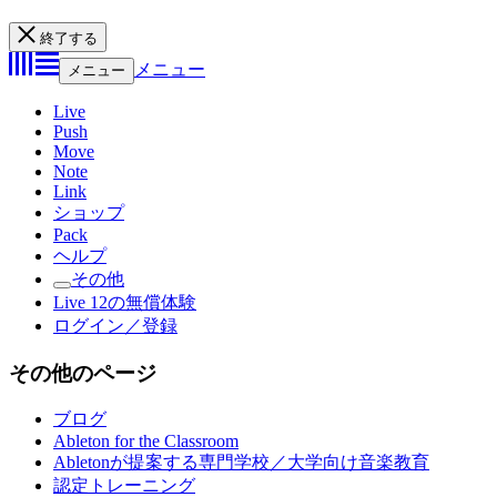
終了する
メニュー
メニュー
Live
Push
Move
Note
Link
ショップ
Pack
ヘルプ
その他
Live 12の無償体験
ログイン／登録
その他のページ
ブログ
Ableton for the Classroom
Abletonが提案する専門学校／大学向け音楽教育
認定トレーニング