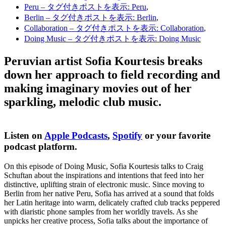
Peru
– タグ付きポストを表示: Peru
,
Berlin
– タグ付きポストを表示: Berlin
,
Collaboration
– タグ付きポストを表示: Collaboration
,
Doing Music
– タグ付きポストを表示: Doing Music
Peruvian artist Sofia Kourtesis breaks
down her approach to field recording and
making imaginary movies out of her
sparkling, melodic club music.
Listen on
Apple Podcasts
,
Spotify
or your favorite
podcast platform.
On this episode of Doing Music, Sofia Kourtesis talks to Craig
Schuftan about the inspirations and intentions that feed into her
distinctive, uplifting strain of electronic music. Since moving to
Berlin from her native Peru, Sofia has arrived at a sound that folds
her Latin heritage into warm, delicately crafted club tracks peppered
with diaristic phone samples from her worldly travels. As she
unpicks her creative process, Sofia talks about the importance of