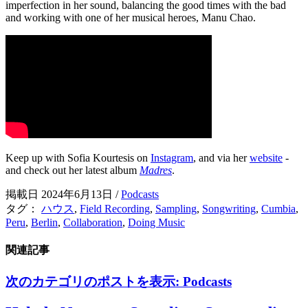
imperfection in her sound, balancing the good times with the bad
and working with one of her musical heroes, Manu Chao.
Keep up with Sofia Kourtesis on
Instagram
, and via her
website
-
and check out her latest album
Madres
.
掲載日 2024年6月13日
/
Podcasts
タグ：
ハウス
,
Field Recording
,
Sampling
,
Songwriting
,
Cumbia
,
Peru
,
Berlin
,
Collaboration
,
Doing Music
関連記事
次のカテゴリのポストを表示:
Podcasts