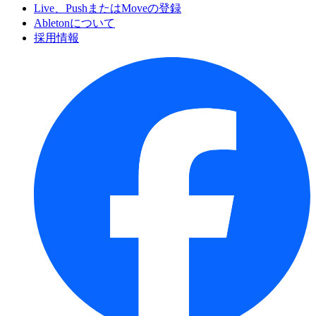
Live、PushまたはMoveの登録
Abletonについて
採用情報