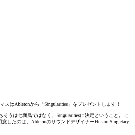
onから「Singularities」をプレゼントします！
うは七面鳥ではなく、Singularitiesに決定ということ。 こ
letonのサウンドデザイナーHuston Singletary