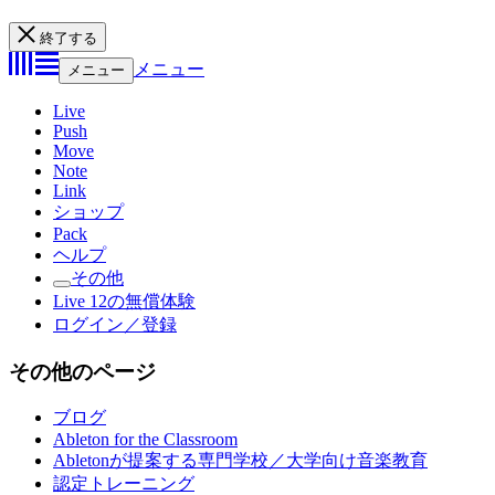
終了する
メニュー
メニュー
Live
Push
Move
Note
Link
ショップ
Pack
ヘルプ
その他
Live 12の無償体験
ログイン／登録
その他のページ
ブログ
Ableton for the Classroom
Abletonが提案する専門学校／大学向け音楽教育
認定トレーニング