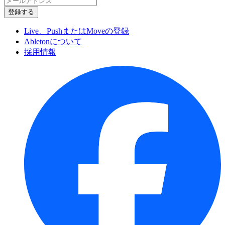
Live、PushまたはMoveの登録
Abletonについて
採用情報