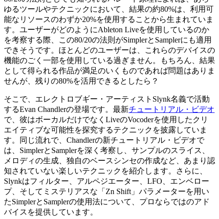
ゆるツールやテクニックにおいて、結果の約80%は、利用可
能なリソースのわずか20%を使用することから生まれていま
す。ユーザーがどのようにAbleton Liveを使用しているのか
を考察する際、この80/20の法則がSimplerとSamplerにも適用
できそうです。ほとんどのユーザーは、これらのデバイスの
機能のごく一部を使用している過ぎません。もちろん、結果
として得られる作品が満足のいくものであれば問題はありま
せんが、残りの80%を活用できるとしたら？ 
そこで、エレクトロブギー・アーティストSlynk名義で活動
するEvan Chandlerの登場です。最新
チュートリアル・ビデオ
で、彼はボーカルだけでなくLiveのVocoderを使用したクリ
エイティブな可能性を探究するテクニックを披露していま
す。同じ流れで、Chandlerの新チュートリアル・ビデオで
は、SimplerとSamplerを深く考察し、サンプルのスライス、
メロディの生成、独自のベースシンセの作成など、あまり認
知されていない楽しいテクニックを紹介します。さらに、
Slynkはフィルター、アルペジエーター、LFO、エンベロー
プ、そしてミステリアスな「Zn Shift」パラメーターを用い
たSimplerとSamplerの使用法について、プロならではのアド
バイスを提供しています。 