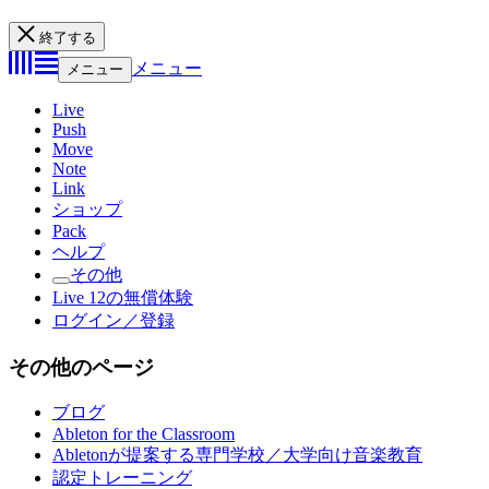
終了する
メニュー
メニュー
Live
Push
Move
Note
Link
ショップ
Pack
ヘルプ
その他
Live 12の無償体験
ログイン／登録
その他のページ
ブログ
Ableton for the Classroom
Abletonが提案する専門学校／大学向け音楽教育
認定トレーニング