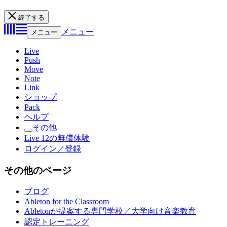
終了する
メニュー
メニュー
Live
Push
Move
Note
Link
ショップ
Pack
ヘルプ
その他
Live 12の無償体験
ログイン／登録
その他のページ
ブログ
Ableton for the Classroom
Abletonが提案する専門学校／大学向け音楽教育
認定トレーニング